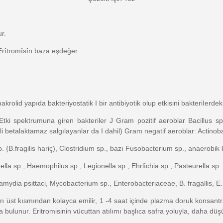
r.
 Erîtromîsîn baza eşdeğer
olid yapıda bakteriyostatik I bir antibiyotik olup etkisini bakteriIerdek
Etki spektrumuna giren bakteriler J Gram pozitif aeroblar Bacillus sp
i betalaktamaz salgılayanlar da I dahil) Gram negatif aeroblar: Actinob
 {B.fragilis hariç), Clostridium sp., bazı Fusobacterium sp., anaerobik 
lla sp., Haemophilus sp., Legionella sp., Ehrlîchia sp., Pasteurella sp.
ydia psittaci, Mycobacterium sp., Enterobacteriaceae, B. fragallis, E. c
rın üst kısmından kolayca emilir, 1 -4 saat içinde plazma doruk konsantr
 bulunur. Eritromisinin vücuttan atılımı başlıca safra yoluyla, daha düş