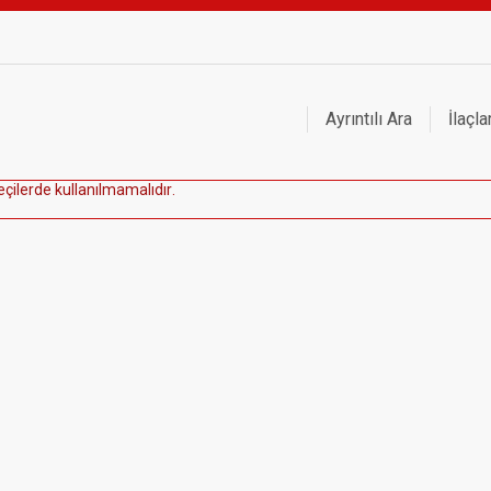
Ayrıntılı Ara
İlaçla
e
ç
i
l
e
r
d
e
k
u
l
l
a
n
ı
l
m
a
m
a
l
ı
d
ı
r
.