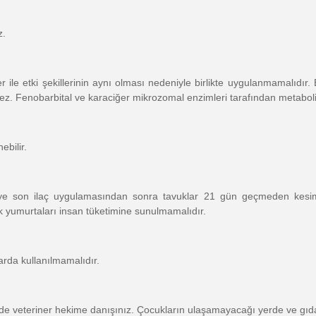
z.
r ile etki şekillerinin aynı olması nedeniyle birlikte uygulanmamalıdır. Eri
ilmez. Fenobarbital ve karaciğer mikrozomal enzimleri tarafından metaboli
ebilir.
inceye son ilaç uygulama­sından sonra tavuklar 21 gün geçmeden kesi
 yumurtaları insan tüketimine sunulmamalıdır.
larda kullanılmamalıdır.
e veteriner hekime danışınız. Çocukların ulaşamayacağı yerde ve gıd