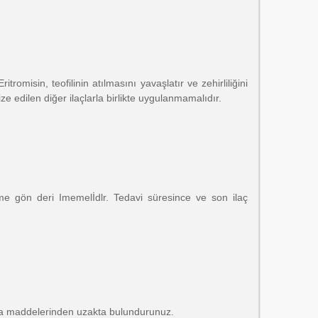
tromisin, teofilinin atılmasını yavaşlatır ve zehirliliğini
ze edilen diğer ilaçlarla birlikte uygulanmamalıdır.
me gön deri Imemelİdlr. Tedavi süresince ve son ilaç
a maddelerinden uzakta bulun­durunuz.