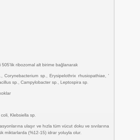
i 505'lik ribozomal alt birime bağlanarak
., Corynebacterium sp., Erysipelothrix rhusiopathiae, '
acillus sp., Campylobacter sp., Leptospira sp.
koklar
oli, Klebsiella sp.
asyonlarına ulaşır ve hızla tüm vücut doku ve sıvılarına
ük miktarlarda (%12-15) idrar yoluyla olur.