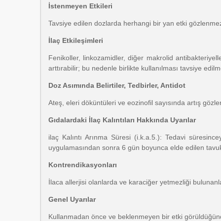
İstenmeyen Etkileri
Tavsiye edilen dozlarda herhangi bir yan etki gözlenme
İlaç Etkileşimleri
Fenikoller, linkozamidler, diğer makrolid antibakteriyelle
arttırabilir; bu nedenle birlikte kullanılması tavsiye ed
Doz Asımında Belirtiler, Tedbirler, Antidot
Ateş, eleri döküntüleri ve eozinofil sayısında artış gözlen
Gıdalardaki İlaç Kalıntıları Hakkında Uyarılar
ilaç Kalıntı Arınma Süresi (i.k.a.5.): Tedavi süres
uygulamasından sonra 6 gün boyunca elde edilen tavuk
Kontrendikasyonları
İlaca allerjisi olanlarda ve karaciğer yetmezliği bulunan
Genel Uyarılar
Kullanmadan önce ve beklenmeyen bir etki görüldüğünd