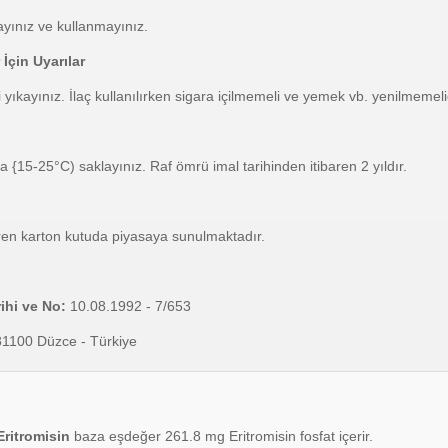
ayınız ve kullanmayınız.
İçin Uyarılar
i yıkayınız. İlaç kullanılırken sigara içilmemeli ve yemek vb. yenilmemelid
a {15-25°C) saklayınız. Raf ömrü imal tarihinden itibaren 2 yıldır.
çeren karton kutuda piyasaya sunulmaktadır.
ihi ve No:
10.08.1992 - 7/653
 81100 Düzce - Türkiye
ritromisin
baza eşdeğer 261.8 mg Eritromisin fosfat içerir.