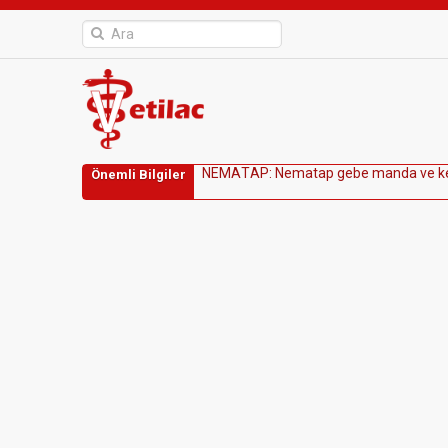
N
E
M
A
T
A
P
:
N
e
m
a
t
a
p
g
e
b
e
m
a
n
d
a
v
e
k
Önemli Bilgiler