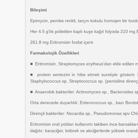
Bileşimi
Epimycin, pembe renkli, tarçın kokulu homojen bir tozdu
Her 4.5 g'lık polietilen kaplı kuşe kağıt folyoda 210 mg
261.8 mg Eritromisin fosfat içerir.
Farmakolojik Özellikleri
■ Eritromisin, Streptomyces erytheus'dan elde edilen makr
■ protein sentezini in hibe etmek suretiyle gösterir. 
Staphylococcus sp, Streptococcus sp. (penisiline dirençl
■ Anaerobik bakteriler: Actinomyces sp., Bacteroides sp.
Orta derecede duyarlılık: Enterococcus sp., bazı Bordote
Dirençli bakteriler: Nocardia sp., Pseudomonas spv Chlam
Eritromisin oral yoldan kullanımı takiben ince barsakla
dağılır; karaciğer, böbrek ve akciğerlerde yüksek oranda