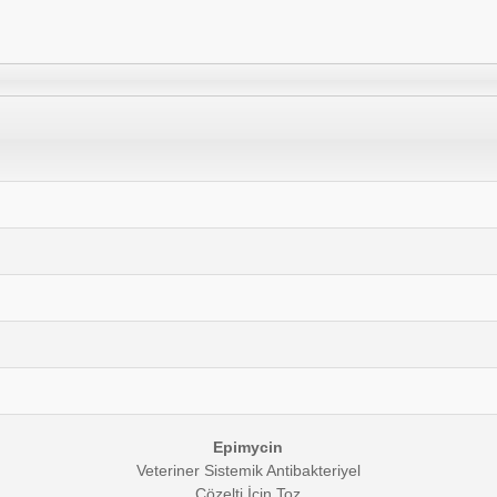
Epimycin
Veteriner Sistemik Antibakteriyel
Çözelti İçin Toz