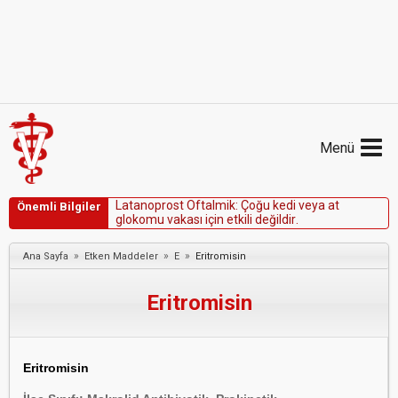
Menü
L
a
t
a
n
o
p
r
o
s
t
O
f
t
a
l
m
i
k
:
Ç
o
ğ
u
k
e
d
i
v
e
y
a
a
t
Önemli Bilgiler
g
l
o
k
o
m
u
v
a
k
a
s
ı
i
ç
i
n
e
t
k
i
l
i
d
e
ğ
i
l
d
i
r
.
»
»
»
Ana Sayfa
Etken Maddeler
E
Eritromisin
Eritromisin
Eritromisin