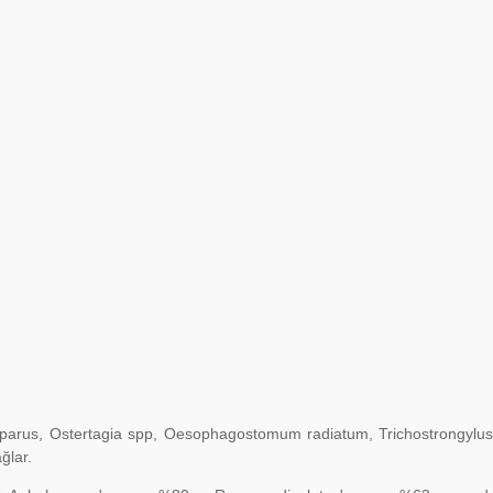
viparus, Ostertagia spp, Oesophagostomum radiatum, Trichostrongyl
ğlar.