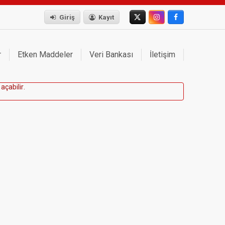
Giriş
Kayıt
r
Etken Maddeler
Veri Bankası
İletişim
a
ç
a
b
i
l
i
r
.