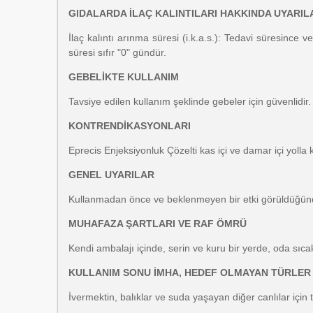
GIDALARDA İLAÇ KALINTILARI HAKKINDA UYARIL
İlaç kalıntı arınma süresi (i.k.a.s.): Tedavi süresince 
süresi sıfır "0" gündür.
GEBELİKTE KULLANIM
Tavsiye edilen kullanım şeklinde gebeler için güvenlidir.
KONTRENDİKASYONLARI
Eprecis Enjeksiyonluk Çözelti kas içi ve damar içi yolla
GENEL UYARILAR
Kullanmadan önce ve beklenmeyen bir etki görüldüğünd
MUHAFAZA ŞARTLARI VE RAF ÖMRÜ
Kendi ambalajı içinde, serin ve kuru bir yerde, oda sıca
KULLANIM SONU İMHA, HEDEF OLMAYAN TÜRLER 
İvermektin, balıklar ve suda yaşayan diğer canlılar için 