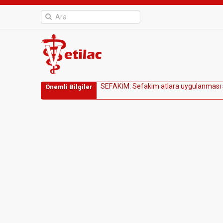
S
E
F
A
K
İ
M
:
S
e
f
a
k
i
m
a
t
l
a
r
a
u
y
g
u
l
a
n
m
a
s
ı
Önemli Bilgiler