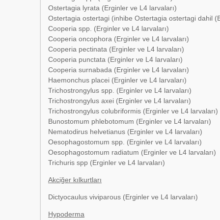
Ostertagia lyrata (Erginler ve L4 larvaları)
Ostertagia ostertagi (inhibe Ostertagia ostertagi dahil (E
Cooperia spp. (Erginler ve L4 larvaları)
Cooperia oncophora (Erginler ve L4 larvaları)
Cooperia pectinata (Erginler ve L4 larvaları)
Cooperia punctata (Erginler ve L4 larvaları)
Cooperia surnabada (Erginler ve L4 larvaları)
Haemonchus placei (Erginler ve L4 larvaları)
Trichostrongylus spp. (Erginler ve L4 larvaları)
Trichostrongylus axei (Erginler ve L4 larvaları)
Trichostrongylus colubriformis (Erginler ve L4 larvaları)
Bunostomum phlebotomum (Erginler ve L4 larvaları)
Nematodirus helvetianus (Erginler ve L4 larvaları)
Oesophagostomum spp. (Erginler ve L4 larvaları)
Oesophagostomum radiatum (Erginler ve L4 larvaları)
Trichuris spp (Erginler ve L4 larvaları)
Akciğer kılkurtları
Dictyocaulus viviparous (Erginler ve L4 larvaları)
Hypoderma