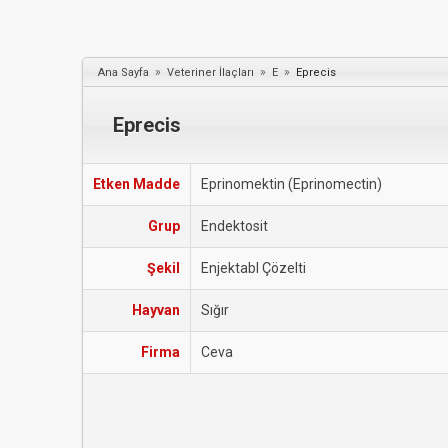
»
»
»
Ana Sayfa
Veteriner İlaçları
E
Eprecis
Eprecis
Etken Madde
Eprinomektin (Eprinomectin)
Grup
Endektosit
Şekil
Enjektabl Çözelti
Hayvan
Sığır
Firma
Ceva