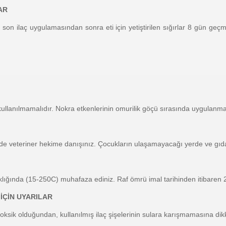
AR
ve son ilaç uygulamasından sonra eti için yetiştirilen sığırlar 8 gün ge
 kullanılmamalıdır. Nokra etkenlerinin omurilik göçü sırasında uygulanma
e veteriner hekime danışınız. Çocukların ulaşamayacağı yerde ve gı
klığında (15-250C) muhafaza ediniz. Raf ömrü imal tarihinden itibaren 2 
İÇİN UYARILAR
toksik olduğundan, kullanılmış ilaç şişelerinin sulara karışmamasına dikk