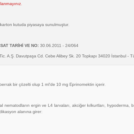
llanmayınız.
, karton kutuda piyasaya sunulmuştur.
SAT TARİHİ VE NO:
30.06.2011 - 24/064
 Tic. A.Ş. Davutpaşa Cd. Cebe Alibey Sk. 20 Topkapı 34020 İstanbul - T
 berrak bir çözelti olup 1 ml'de 10 mg Eprinomektin içerir.
al nematodların ergin ve L4 larvaları, akciğer kılkurtları, hypoderma, bi
ndikasyon alanına girer: