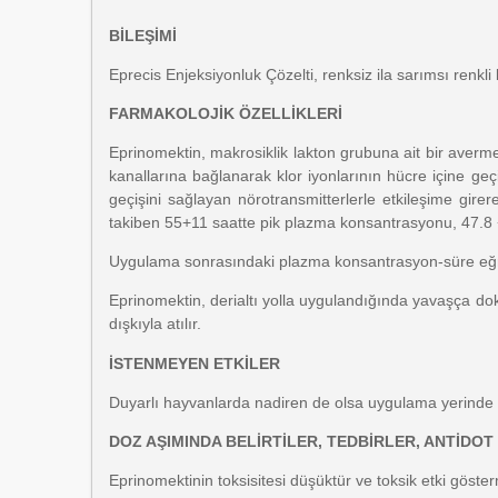
BİLEŞİMİ
Eprecis Enjeksiyonluk Çözelti, renksiz ila sarımsı renkli
FARMAKOLOJİK ÖZELLİKLERİ
Eprinomektin, makrosiklik lakton grubuna ait bir avermekt
kanallarına bağlanarak klor iyonlarının hücre içine geç
geçişini sağlayan nörotransmitterlerle etkileşime gir
takiben 55+11 saatte pik plazma konsantrasyonu, 47.8 +
Uygulama sonrasındaki plazma konsantrasyon-süre eğris
Eprinomektin, derialtı yolla uygulandığında yavaşça 
dışkıyla atılır.
İSTENMEYEN ETKİLER
Duyarlı hayvanlarda nadiren de olsa uygulama yerinde do
DOZ AŞIMINDA BELİRTİLER, TEDBİRLER, ANTİDOT
Eprinomektinin toksisitesi düşüktür ve toksik etki göst