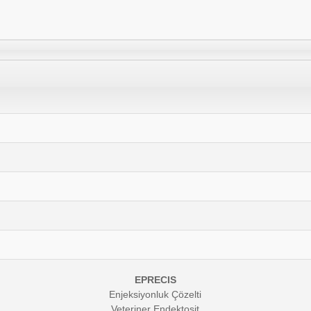
EPRECIS
Enjeksiyonluk Çözelti
Veteriner Endektosit