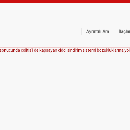
Ayrıntılı Ara
İlaçla
s
o
n
u
c
u
n
d
a
c
o
l
i
t
i
s
'
i
d
e
k
a
p
s
a
y
a
n
c
i
d
d
i
s
i
n
d
i
r
i
m
s
i
s
t
e
m
i
b
o
z
u
k
l
u
k
l
a
r
ı
n
a
y
o
l