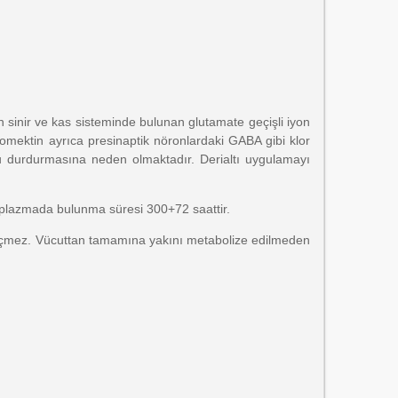
rın sinir ve kas sisteminde bulunan glutamate geçişli iyon
inomektin ayrıca presinaptik nöronlardaki GABA gibi klor
nu durdurmasına neden olmaktadır. Derialtı uygulamayı
 plazmada bulunma süresi 300+72 saattir.
geçmez. Vücuttan tamamına yakını metabolize edilmeden