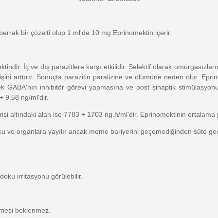
 berrak bir çözelti olup 1 ml'de 10 mg Eprinomektin içerir.
indir. İç ve dış parazitlere karşı etkilidir. Selektif olarak omurgasızla
işini arttırır. Sonuçta parazitin paralizine ve ölümüne neden olur. Epr
erek GABA'nın inhibitör görevi yapmasına ve post sinaptik stimülasyo
 9.58 ng/ml'dir.
i altındaki alan ise 7783 + 1703 ng.h/ml'dir. Eprinomektinin ortalama
doku ve organlara yayılır ancak meme bariyerini geçemediğinden süte 
ku irritasyonu görülebilir.
ermesi beklenmez.