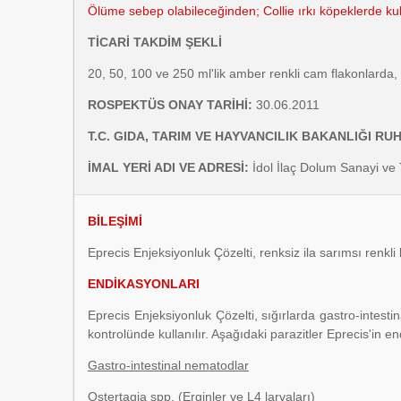
Ölüme sebep olabileceğinden; Collie ırkı köpeklerde ku
TİCARİ TAKDİM ŞEKLİ
20, 50, 100 ve 250 ml'lik amber renkli cam flakonlarda
ROSPEKTÜS ONAY TARİHİ:
30.06.2011
T.C. GIDA, TARIM VE HAYVANCILIK BAKANLIĞI RUH
İMAL YERİ ADI VE ADRESİ:
İdol İlaç Dolum Sanayi ve
BİLEŞİMİ
Eprecis Enjeksiyonluk Çözelti, renksiz ila sarımsı renkli
ENDİKASYONLARI
Eprecis Enjeksiyonluk Çözelti, sığırlarda gastro-intestin
kontrolünde kullanılır. Aşağıdaki parazitler Eprecis'in e
Gastro-intestinal nematodlar
Ostertagia spp. (Erginler ve L4 larvaları)