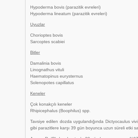
Hypoderma bovis (parazitik evreleri)
Hypoderma lineatum (parazitik evreleri)
Uyuzlar
Chorioptes bovis
Sarcoptes scabiei
Bitler
Damalinia bovis
Linognathus vituli
Haematopinus eurysternus
Solenopotes capillatus
Keneler
Çok konakçılı keneler
Rhipicephalus (Boophilus) spp.
Tavsiye edilen dozda uygulandığında Dictyocaulus vi
gibi parazitlere karşı 39 gün boyunca uzun süreli etki sa