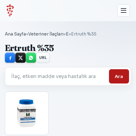
Ana Sayfa
»
Veteriner İlaçları
»
E
»
Ertruth %35
Ertruth %35
URL
Ara