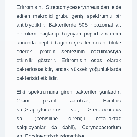
Eritromisin, Streptomyceserythreus’dan elde
edilen makrolid grubu geniş spektrumlu bir
antibiyotiktir. Bakterilerde 50S ribozomal alt
birimlere bağlanıp büyüyen peptid zincirinin
sonunda peptid bağının şekillenmesini bloke
ederek, protein sentezinin bozulmasıyla
etkinlik gösterir. Eritromisin esas olarak
bakteriostatiktir, ancak yüksek yoğunluklarda
bakterisid etkilidir.
Etki spektrumuna giren bakteriler şunlardır;
Gram pozitif aeroblar; Bacillus
sp.,Staphylococcus sp., Sterptococcus
sp. (penisiline dirençli beta-laktaz
salgılayanlar da dahil), Corynebacterium
sp.,Erysipelotrixrhusiopathiae,