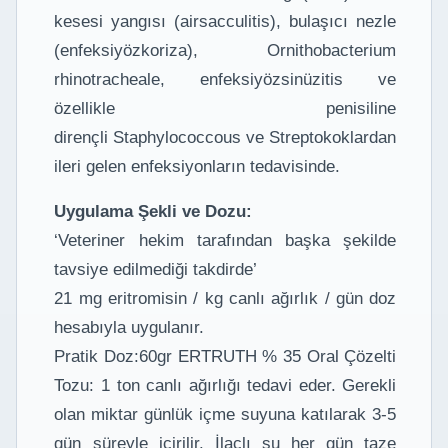
kesesi yangısı (airsacculitis), bulaşıcı nezle
(enfeksiyözkoriza), Ornithobacterium
rhinotracheale, enfeksiyözsinüzitis ve
özellikle penisiline
dirençli Staphylococcous ve Streptokoklardan
ileri gelen enfeksiyonların tedavisinde.
Uygulama Şekli ve Dozu:
‘Veteriner hekim tarafından başka şekilde
tavsiye edilmediği takdirde’
21 mg eritromisin / kg canlı ağırlık / gün doz
hesabıyla uygulanır.
Pratik Doz:60gr ERTRUTH % 35 Oral Çözelti
Tozu: 1 ton canlı ağırlığı tedavi eder. Gerekli
olan miktar günlük içme suyuna katılarak 3-5
gün süreyle içirilir. İlaçlı su her gün taze