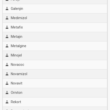
Galenjin
Medimizol
Metafix
Metajin
Metalgine
Minojel
Novacoc
Novamizol
Novavit
Ornıton
Rekort