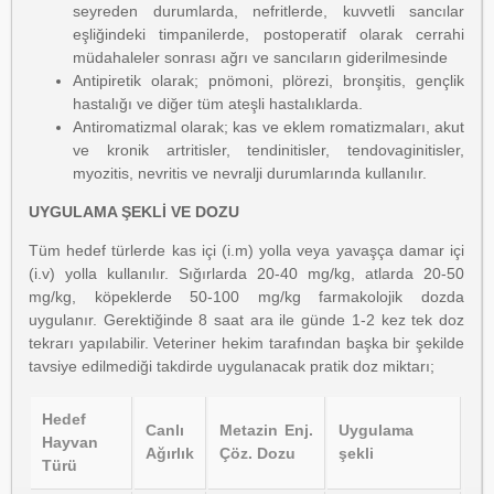
seyreden durumlarda, nefritlerde, kuvvetli sancılar
eşliğindeki timpanilerde, postoperatif olarak cerrahi
müdahaleler sonrası ağrı ve sancıların giderilmesinde
Antipiretik olarak; pnömoni, plörezi, bronşitis, gençlik
hastalığı ve diğer tüm ateşli hastalıklarda.
Antiromatizmal olarak; kas ve eklem romatizmaları, akut
ve kronik artritisler, tendinitisler, tendovaginitisler,
myozitis, nevritis ve nevralji durumlarında kullanılır.
UYGULAMA ŞEKLİ VE DOZU
Tüm hedef türlerde kas içi (i.m) yolla veya yavaşça damar içi
(i.v) yolla kullanılır. Sığırlarda 20-40 mg/kg, atlarda 20-50
mg/kg, köpeklerde 50-100 mg/kg farmakolojik dozda
uygulanır. Gerektiğinde 8 saat ara ile günde 1-2 kez tek doz
tekrarı yapılabilir. Veteriner hekim tarafından başka bir şekilde
tavsiye edilmediği takdirde uygulanacak pratik doz miktarı;
Hedef
Canlı
Metazin Enj.
Uygulama
Hayvan
Ağırlık
Çöz. Dozu
şekli
Türü