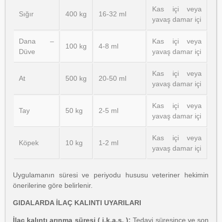
Kas içi veya
Sığır
400 kg
16-32 ml
yavaş damar içi
Dana –
Kas içi veya
100 kg
4-8 ml
Düve
yavaş damar içi
Kas içi veya
At
500 kg
20-50 ml
yavaş damar içi
Kas içi veya
Tay
50 kg
2-5 ml
yavaş damar içi
Kas içi veya
Köpek
10 kg
1-2 ml
yavaş damar içi
Uygulamanın süresi ve periyodu hususu veteriner hekimin
önerilerine göre belirlenir.
GIDALARDA İLAÇ KALINTI UYARILARI
İlaç kalıntı arınma süresi ( i.k.a.s. ):
Tedavi süresince ve son