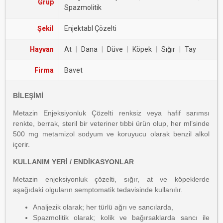
Grup
Spazmolitik
Şekil
Enjektabl Çözelti
Hayvan
At
|
Dana
|
Düve
|
Köpek
|
Sığır
|
Tay
Firma
Bavet
BİLEŞİMİ
Metazin Enjeksiyonluk Çözelti renksiz veya hafif sarımsı
renkte, berrak, steril bir veteriner tıbbi ürün olup, her ml’sinde
500 mg metamizol sodyum ve koruyucu olarak benzil alkol
içerir.
KULLANIM YERİ / ENDİKASYONLAR
Metazin enjeksiyonluk çözelti, sığır, at ve köpeklerde
aşağıdaki olguların semptomatik tedavisinde kullanılır.
Analjezik olarak; her türlü ağrı ve sancılarda,
Spazmolitik olarak; kolik ve bağırsaklarda sancı ile