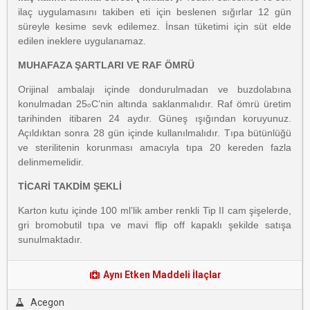
ilaç uygulamasını takiben eti için beslenen sığırlar 12 gün
süreyle kesime sevk edilemez. İnsan tüketimi için süt elde
edilen ineklere uygulanamaz.
MUHAFAZA ŞARTLARI VE RAF ÖMRÜ
Orijinal ambalajı içinde dondurulmadan ve buzdolabına
konulmadan 25
C’nin altında saklanmalıdır. Raf ömrü üretim
o
tarihinden itibaren 24 aydır. Güneş ışığından koruyunuz.
Açıldıktan sonra 28 gün içinde kullanılmalıdır. Tıpa bütünlüğü
ve sterilitenin korunması amacıyla tıpa 20 kereden fazla
delinmemelidir.
TİCARİ TAKDİM ŞEKLİ
Karton kutu içinde 100 ml’lik amber renkli Tip II cam şişelerde,
gri bromobutil tıpa ve mavi flip off kapaklı şekilde satışa
sunulmaktadır.
Aynı Etken Maddeli İlaçlar
Acegon