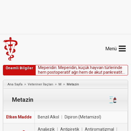
Menü
M
e
p
e
r
i
d
i
n
:
M
e
p
e
r
i
d
i
n
,
k
ü
ç
ü
k
h
a
y
v
a
n
t
ü
r
l
e
r
i
n
d
e
Önemli Bilgiler
h
e
m
p
o
s
t
o
p
e
r
a
t
i
f
a
ğ
r
ı
h
e
m
d
e
a
k
u
t
p
a
n
k
r
e
a
t
i
t
v
e
t
e
r
m
a
l
y
a
n
ı
k
l
a
r
g
i
b
i
t
ı
b
b
i
d
u
r
u
m
l
a
r
i
ç
i
n
y
a
t
ı
ş
t
ı
r
ı
c
ı
/
a
n
a
l
j
e
z
i
k
o
l
a
r
a
k
k
u
l
l
a
n
ı
l
m
ı
ş
t
ı
r
.
»
»
»
Ana Sayfa
Veteriner İlaçları
M
Metazin
Metazin
Etken Madde
Benzil Alkol
|
Dipiron (Metamizol)
Analjezik
|
Antipiretik
|
Antiromatizmal
|