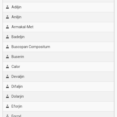
Adiljin
Aniljin
Armakal-Met
Badeljin
Buscopan Compositum
Buserin
Calor
Devaljin
Difaljin
Dolarjin
Eforjin
Forcyl