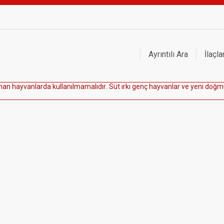
Ayrıntılı Ara
İlaçla
n
a
n
h
a
y
v
a
n
l
a
r
d
a
k
u
l
l
a
n
ı
l
m
a
m
a
l
ı
d
ı
r
.
S
ü
t
ı
r
k
ı
g
e
n
ç
h
a
y
v
a
n
l
a
r
v
e
y
e
n
i
d
o
ğ
m