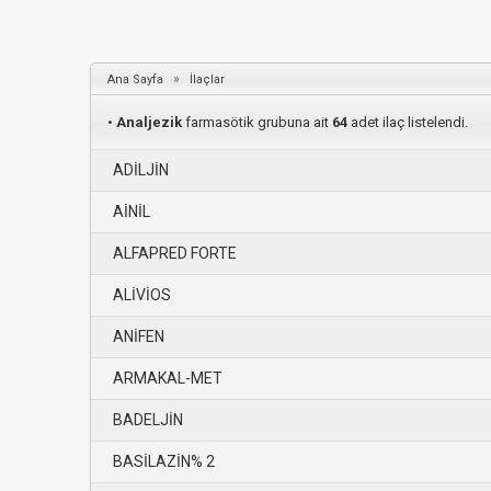
»
Ana Sayfa
İlaçlar
•
Analjezik
farmasötik grubuna ait
64
adet ilaç listelendi.
ADİLJİN
AİNİL
ALFAPRED FORTE
ALİVİOS
ANİFEN
ARMAKAL-MET
BADELJİN
BASİLAZİN% 2