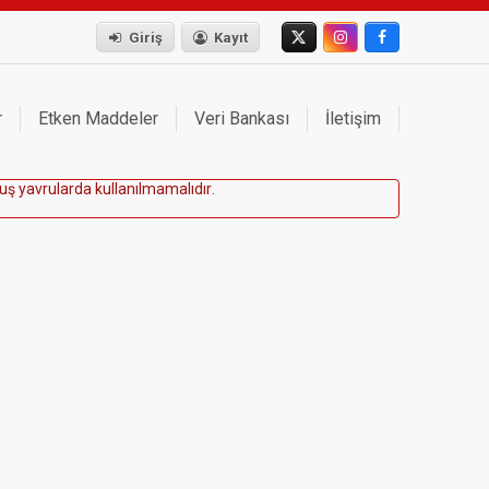
Giriş
Kayıt
r
Etken Maddeler
Veri Bankası
İletişim
u
ş
y
a
v
r
u
l
a
r
d
a
k
u
l
l
a
n
ı
l
m
a
m
a
l
ı
d
ı
r
.