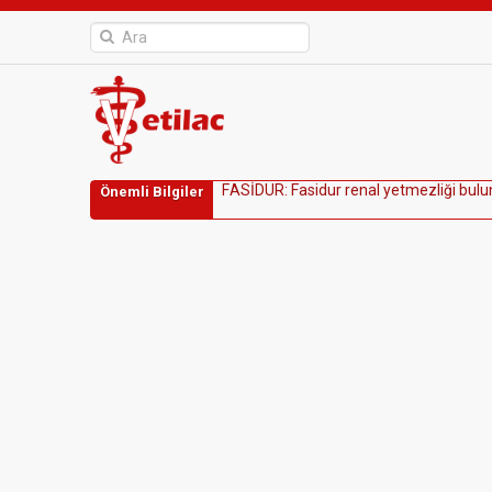
F
A
S
İ
D
U
R
:
F
a
s
i
d
u
r
r
e
n
a
l
y
e
t
m
e
z
l
i
ğ
i
b
u
l
u
Önemli Bilgiler