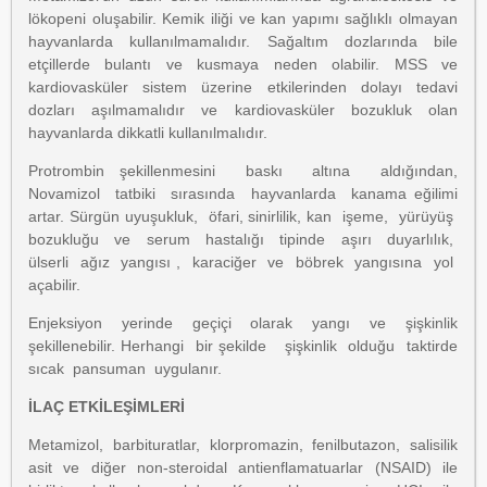
lökopeni oluşabilir. Kemik iliği ve kan yapımı sağlıklı olmayan
hayvanlarda kullanılmamalıdır. Sağaltım dozlarında bile
etçillerde bulantı ve kusmaya neden olabilir. MSS ve
kardiovasküler sistem üzerine etkilerinden dolayı tedavi
dozları aşılmamalıdır ve kardiovasküler bozukluk olan
hayvanlarda dikkatli kullanılmalıdır.
Protrombin şekillenmesini baskı altına aldığından,
Novamizol tatbiki sırasında hayvanlarda kanama eğilimi
artar. Sürgün uyuşukluk, öfari, sinirlilik, kan işeme, yürüyüş
bozukluğu ve serum hastalığı tipinde aşırı duyarlılık,
ülserli ağız yangısı , karaciğer ve böbrek yangısına yol
açabilir.
Enjeksiyon yerinde geçiçi olarak yangı ve şişkinlik
şekillenebilir. Herhangi bir şekilde şişkinlik olduğu taktirde
sıcak pansuman uygulanır.
İLAÇ ETKİLEŞİMLERİ
Metamizol, barbituratlar, klorpromazin, fenilbutazon, salisilik
asit ve diğer non-steroidal antienflamatuarlar (NSAID) ile