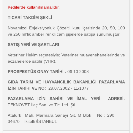
Kedilerde kullanılmamalıdır.
TİCARİ TAKDİM ŞEKLİ
Novamizol Enjeksiyonluk Çözelti, kutu içerisinde 20, 50, 100
ve 250 ml’lik amber renkli cam şişelerde satışa sunulmuştur.
SATIŞ YERİ VE ŞARTLARI
Veteriner Hekim reçetesiyle; Veteriner muayenehanelerinde ve
eczanelerde satılır (VHR).
PROSPEKTÜS ONAY TARİHİ :
06.10.2008
GIDA TARIM VE HAYVANCILIK BAKANLIĞI PAZARLAMA
İZİN TARİHİ VE NO:
29.07.2002 - 11/1077
PAZARLAMA İZİN SAHİBİ VE İMAL YERİ ADRESİ:
TEKNOVET İlaç San. ve Tic. Ltd. Şti.
Atatürk Mah. Marmara Sanayi Sit. M Blok No : 290
34670 İkitelli /İSTANBUL