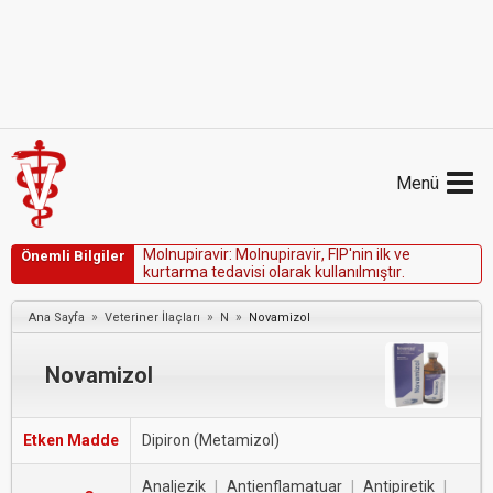
Menü
M
o
l
n
u
p
i
r
a
v
i
r
:
M
o
l
n
u
p
i
r
a
v
i
r
,
F
I
P
'
n
i
n
i
l
k
v
e
Önemli Bilgiler
k
u
r
t
a
r
m
a
t
e
d
a
v
i
s
i
o
l
a
r
a
k
k
u
l
l
a
n
ı
l
m
ı
ş
t
ı
r
.
»
»
»
Ana Sayfa
Veteriner İlaçları
N
Novamizol
Novamizol
Etken Madde
Dipiron (Metamizol)
Analjezik
|
Antienflamatuar
|
Antipiretik
|