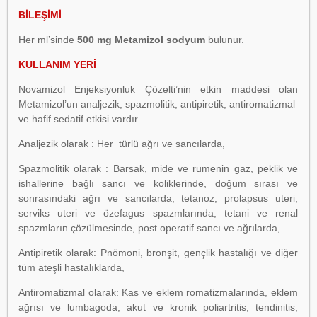
BİLEŞİMİ
Her ml’sinde
500 mg Metamizol
sodyum
bulunur.
KULLANIM YERİ
Novamizol Enjeksiyonluk Çözelti’nin etkin maddesi olan
Metamizol’un analjezik, spazmolitik, antipiretik, antiromatizmal
ve hafif sedatif etkisi vardır.
Analjezik olarak : Her türlü ağrı ve sancılarda,
Spazmolitik olarak : Barsak, mide ve rumenin gaz, peklik ve
ishallerine bağlı sancı ve koliklerinde, doğum sırası ve
sonrasındaki ağrı ve sancılarda, tetanoz, prolapsus uteri,
serviks uteri ve özefagus spazmlarında, tetani ve renal
spazmların çözülmesinde, post operatif sancı ve ağrılarda,
Antipiretik olarak: Pnömoni, bronşit, gençlik hastalığı ve diğer
tüm ateşli hastalıklarda,
Antiromatizmal olarak: Kas ve eklem romatizmalarında, eklem
ağrısı ve lumbagoda, akut ve kronik poliartritis, tendinitis,