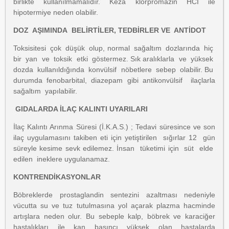
birlikte kullanılmamalıdır. Keza klorpromazin HCI ile
hipotermiye neden olabilir.
DOZ AŞIMINDA BELİRTİLER, TEDBİRLER VE ANTİDOT
Toksisitesi çok düşük olup, normal sağaltım dozlarında hiç
bir yan ve toksik etki göstermez. Sık aralıklarla ve yüksek
dozda kullanıldığında konvülsif nöbetlere sebep olabilir. Bu
durumda fenobarbital, diazepam gibi antikonvülsif ilaçlarla
sağaltım yapılabilir.
GIDALARDA İLAÇ KALINTI UYARILARI
İlaç Kalıntı Arınma Süresi (İ.K.A.S.) ; Tedavi süresince ve son
ilaç uygulamasını takiben eti için yetiştirilen sığırlar 12 gün
süreyle kesime sevk edilemez. İnsan tüketimi için süt elde
edilen ineklere uygulanamaz.
KONTRENDİKASYONLAR
Böbreklerde prostaglandin sentezini azaltması nedeniyle
vücutta su ve tuz tutulmasına yol açarak plazma hacminde
artışlara neden olur. Bu sebeple kalp, böbrek ve karaciğer
hastalıkları ile kan basıncı yüksek olan hastalarda