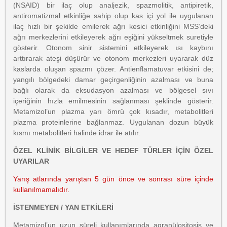
(NSAID) bir ilaç olup analjezik, spazmolitik, antipiretik,
antiromatizmal etkinliğe sahip olup kas içi yol ile uygulanan
ilaç hızlı bir şekilde emilerek ağrı kesici etkinliğini MSS’deki
ağrı merkezlerini etkileyerek ağrı eşiğini yükseltmek suretiyle
gösterir. Otonom sinir sistemini etkileyerek ısı kaybını
arttırarak ateşi düşürür ve otonom merkezleri uyararak düz
kaslarda oluşan spazmı çözer. Antienflamatuvar etkisini de;
yangılı bölgedeki damar geçirgenliğinin azalması ve buna
bağlı olarak da eksudasyon azalması ve bölgesel sıvı
içeriğinin hızla emilmesinin sağlanması şeklinde gösterir.
Metamizol’un plazma yarı ömrü çok kısadır, metabolitleri
plazma proteinlerine bağlanmaz. Uygulanan dozun büyük
kısmı metabolitleri halinde idrar ile atılır.
ÖZEL KLİNİK BİLGİLER VE HEDEF TÜRLER İÇİN ÖZEL
UYARILAR
Yarış atlarında yarıştan 5 gün önce ve sonrası süre içinde
kullanılmamalıdır.
İSTENMEYEN / YAN ETKİLERİ
Metamizol’un uzun süreli kullanımlarında agranülositosis ve