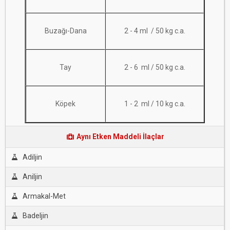
Buzağı-Dana
2 - 4 ml / 50 kg c.a.
Tay
2 - 6 ml / 50 kg c.a.
Köpek
1 - 2 ml / 10 kg c.a.
Aynı Etken Maddeli İlaçlar
Adiljin
Aniljin
Armakal-Met
Badeljin