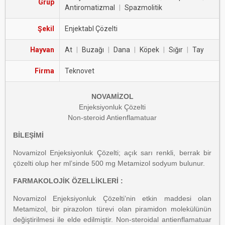
Grup
Antiromatizmal
|
Spazmolitik
Şekil
Enjektabl Çözelti
Hayvan
At
|
Buzağı
|
Dana
|
Köpek
|
Sığır
|
Tay
Firma
Teknovet
NOVAMİZOL
Enjeksiyonluk Çözelti
Non-steroid Antienflamatuar
BİLEŞİMİ
Novamizol Enjeksiyonluk Çözelti; açık sarı renkli, berrak bir
çözelti olup her ml’sinde 500 mg Metamizol sodyum bulunur.
FARMAKOLOJİK ÖZELLİKLERİ :
Novamizol Enjeksiyonluk Çözelti’nin etkin maddesi olan
Metamizol, bir pirazolon türevi olan piramidon molekülünün
değiştirilmesi ile elde edilmiştir. Non-steroidal antienflamatuar