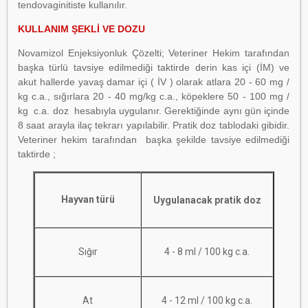
tendovaginitiste kullanılır.
KULLANIM ŞEKLİ VE DOZU
Novamizol Enjeksiyonluk Çözelti; Veteriner Hekim tarafından
başka türlü tavsiye edilmediği taktirde derin kas içi (İM) ve
akut hallerde yavaş damar içi ( İV ) olarak atlara 20 - 60 mg /
kg c.a., sığırlara 20 - 40 mg/kg c.a., köpeklere 50 - 100 mg /
kg c.a. doz hesabıyla uygulanır. Gerektiğinde aynı gün içinde
8 saat arayla ilaç tekrarı yapılabilir. Pratik doz tablodaki gibidir.
Veteriner hekim tarafından başka şekilde tavsiye edilmediği
taktirde ;
Hayvan türü
Uygulanacak pratik doz
Sığır
4 - 8 ml / 100 kg c.a.
At
4 - 12 ml / 100 kg c.a.