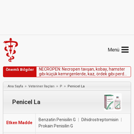
Menü
N
E
C
R
O
P
E
N
:
N
e
c
r
o
p
e
n
t
a
v
ş
a
n
,
k
o
b
a
y
,
h
a
m
s
t
e
r
Önemli Bilgiler
g
ı
b
ı
k
ü
ç
ü
k
k
e
m
ı
r
g
e
n
l
e
r
d
e
,
k
a
z
,
ö
r
d
e
k
g
ı
b
ı
p
e
r
d
e
a
y
a
k
l
ı
l
a
r
d
a
v
e
e
r
g
i
n
a
t
l
a
r
d
a
k
o
n
t
r
e
n
d
ı
k
e
d
ı
r
.
»
»
»
Ana Sayfa
Veteriner İlaçları
P
Penicel La
Penicel La
Benzatin Penisilin G
|
Dihidrostreptomisin
|
Etken Madde
Prokain Penisilin G