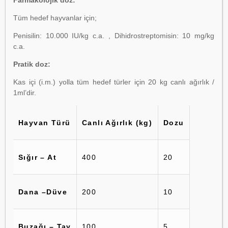
Farmakolojik doz:
Tüm hedef hayvanlar için;
Penisilin: 10.000 IU/kg c.a. , Dihidrostreptomisin: 10 mg/kg
c.a.
Pratik doz:
Kas içi (i.m.) yolla tüm hedef türler için 20 kg canlı ağırlık /
1ml’dir.
Hayvan Türü
Canlı Ağırlık (kg)
Dozu
Sığır – At
400
20
Dana –Düve
200
10
Buzağı – Tay
100
5