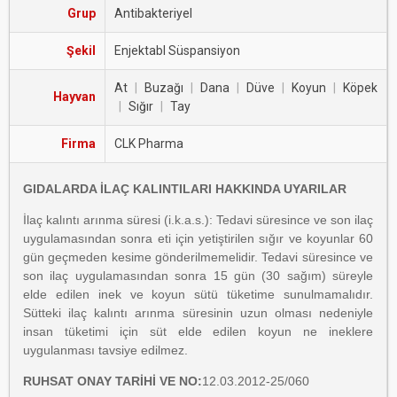
Grup
Antibakteriyel
Şekil
Enjektabl Süspansiyon
At
|
Buzağı
|
Dana
|
Düve
|
Koyun
|
Köpek
Hayvan
|
Sığır
|
Tay
Firma
CLK Pharma
GIDALARDA İLAÇ KALINTILARI HAKKINDA UYARILAR
İlaç kalıntı arınma süresi (i.k.a.s.): Tedavi süresince ve son ilaç
uygulamasından sonra eti için yetiştirilen sığır ve koyunlar 60
gün geçmeden kesime gönderilmemelidir. Tedavi süresince ve
son ilaç uygulamasından sonra 15 gün (30 sağım) süreyle
elde edilen inek ve koyun sütü tüketime sunulmamalıdır.
Sütteki ilaç kalıntı arınma süresinin uzun olması nedeniyle
insan tüketimi için süt elde edilen koyun ne ineklere
uygulanması tavsiye edilmez.
RUHSAT ONAY TARİHİ VE NO:
12.03.2012-25/060