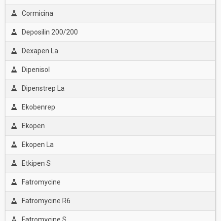
Cormicina
Deposilin 200/200
Dexapen La
Dipenisol
Dipenstrep La
Ekobenrep
Ekopen
Ekopen La
Etkipen S
Fatromycine
Fatromycıne R6
Fatromycine S