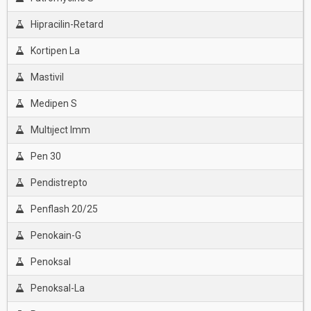
Hipracilin-Retard
Kortipen La
Mastivil
Medipen S
Multıject Imm
Pen 30
Pendistrepto
Penflash 20/25
Penokain-G
Penoksal
Penoksal-La