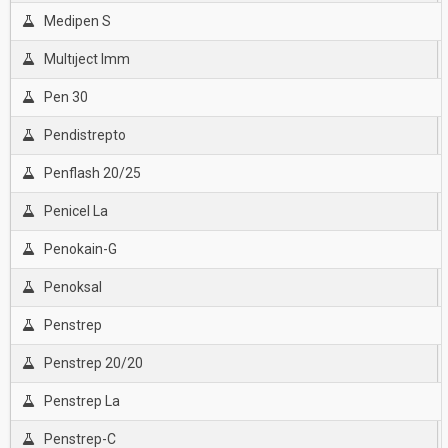
Medipen S
Multıject Imm
Pen 30
Pendistrepto
Penflash 20/25
Penicel La
Penokain-G
Penoksal
Penstrep
Penstrep 20/20
Penstrep La
Penstrep-C