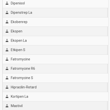
Dipenisol
Dipenstrep La
Ekobenrep
Ekopen
Ekopen La
Etkipen S
Fatromycine
Fatromycıne R6
Fatromycine S
Hipracilin-Retard
Kortipen La
Mastivil