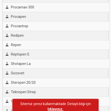
Procamax-300
Procapen
Procastrep
Redipen
Repen
Reptopen S
Shotapen La
Sıccovet
Steropen 20/20
Teknopen Strep
Vet-Yzpenstrepto
Sitemiz çerez kullanmaktadır. Detaylı bilgi için
tıklayınız.
Vetimisin