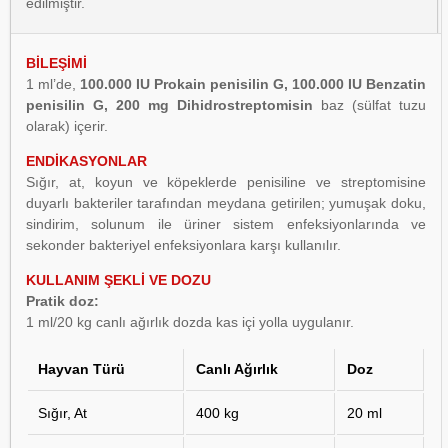
edilmiştir.
BİLEŞİMİ
1 ml’de,
100.000 IU Prokain penisilin G, 100.000 IU Benzatin
penisilin G, 200 mg Dihidrostreptomisin
baz (sülfat tuzu
olarak) içerir.
ENDİKASYONLAR
Sığır, at, koyun ve köpeklerde penisiline ve streptomisine
duyarlı bakteriler tarafından meydana getirilen; yumuşak doku,
sindirim, solunum ile üriner sistem enfeksiyonlarında ve
sekonder bakteriyel enfeksiyonlara karşı kullanılır.
KULLANIM ŞEKLİ VE DOZU
Pratik doz:
1 ml/20 kg canlı ağırlık dozda kas içi yolla uygulanır.
Hayvan Türü
Canlı Ağırlık
Doz
Sığır, At
400 kg
20 ml