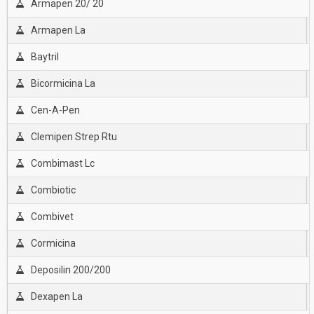
Armapen 20/ 20
Armapen La
Baytril
Bicormicina La
Cen-A-Pen
Clemipen Strep Rtu
Combimast Lc
Combiotic
Combivet
Cormicina
Deposilin 200/200
Dexapen La