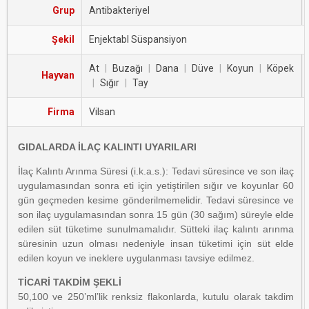
Grup
Antibakteriyel
Şekil
Enjektabl Süspansiyon
At
|
Buzağı
|
Dana
|
Düve
|
Koyun
|
Köpek
Hayvan
|
Sığır
|
Tay
Firma
Vilsan
GIDALARDA İLAÇ KALINTI UYARILARI
İlaç Kalıntı Arınma Süresi (i.k.a.s.): Tedavi süresince ve son ilaç
uygulamasından sonra eti için yetiştirilen sığır ve koyunlar 60
gün geçmeden kesime gönderilmemelidir. Tedavi süresince ve
son ilaç uygulamasından sonra 15 gün (30 sağım) süreyle elde
edilen süt tüketime sunulmamalıdır. Sütteki ilaç kalıntı arınma
süresinin uzun olması nedeniyle insan tüketimi için süt elde
edilen koyun ve ineklere uygulanması tavsiye edilmez.
TİCARİ TAKDİM ŞEKLİ
50,100 ve 250’ml’lik renksiz flakonlarda, kutulu olarak takdim