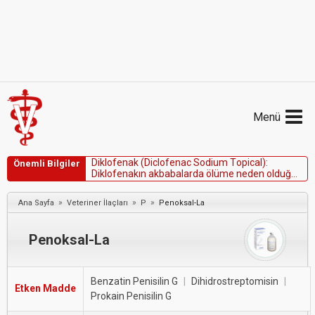
Menü
D
i
k
l
o
f
e
n
a
k
(
D
i
c
l
o
f
e
n
a
c
S
o
d
i
u
m
T
o
p
i
c
a
l
)
:
Önemli Bilgiler
D
i
k
l
o
f
e
n
a
k
ı
n
a
k
b
a
b
a
l
a
r
d
a
ö
l
ü
m
e
n
e
d
e
n
o
l
d
u
ğ
u
b
e
l
i
r
t
i
l
m
i
ş
t
i
r
v
e
d
i
ğ
e
r
k
u
ş
t
ü
r
l
e
r
i
n
d
e
t
o
k
s
i
s
i
t
e
g
ö
z
l
e
m
l
e
n
m
i
ş
t
i
r
.
»
»
»
Ana Sayfa
Veteriner İlaçları
P
Penoksal-La
Penoksal-La
Benzatin Penisilin G
|
Dihidrostreptomisin
|
Etken Madde
Prokain Penisilin G