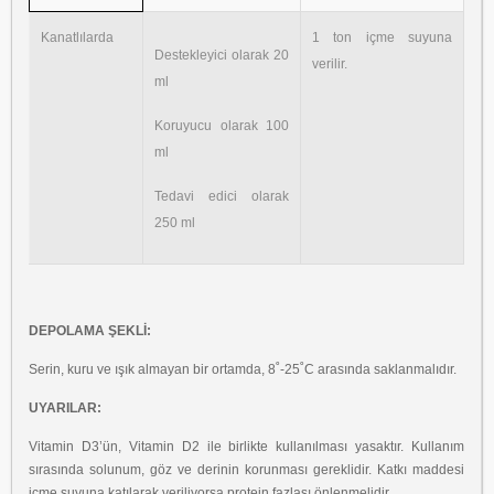
Kanatlılarda
1 ton içme suyuna
Destekleyici olarak 20
verilir.
ml
Koruyucu olarak 100
ml
Tedavi edici olarak
250 ml
DEPOLAMA ŞEKLİ:
Serin, kuru ve ışık almayan bir ortamda, 8˚-25˚C arasında saklanmalıdır.
UYARILAR:
Vitamin D3’ün, Vitamin D2 ile birlikte kullanılması yasaktır. Kullanım
sırasında solunum, göz ve derinin korunması gereklidir. Katkı maddesi
içme suyuna katılarak veriliyorsa protein fazlası önlenmelidir.