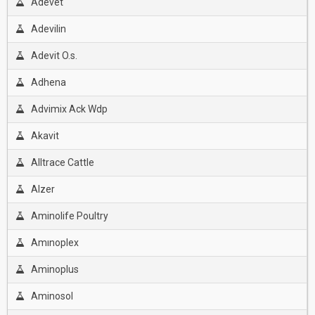
Adevet
Adevilin
Adevit O.s.
Adhena
Advimix Ack Wdp
Akavit
Alltrace Cattle
Alzer
Aminolife Poultry
Amınoplex
Aminoplus
Aminosol