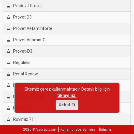
Prodevit Pro.ınj
Provet D3
Provet Vetaminforte
Provet Vitamin-C
Provet-D3
Reguleks
Renal Renew
Ribomin
Sitemiz çerez kullanmaktadır. Detaylı bilgi için
tıklayınız.
Roborante Calier
Kabul Et
Robovet
Rovimix 711
2026 © Vetilac.com
Kullanıcı Sözleşmesi
İletişim
Rovimix Ack