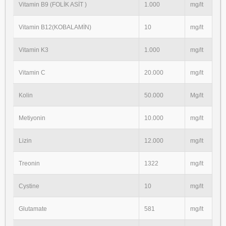
Vitamin B9 (FOLİK ASİT )
1.000
mg/lt
Vitamin B12(KOBALAMİN)
10
mg/lt
Vitamin K3
1.000
mg/lt
Vitamin C
20.000
mg/lt
Kolin
50.000
Mg/lt
Metiyonin
10.000
mg/lt
Lizin
12.000
mg/lt
Treonin
1322
mg/lt
Cystine
10
mg/lt
Glutamate
581
mg/lt