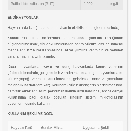
Butile Hidroksitoluen (BHT)
1.000
mg/lt
ENDİKASYONLARI:
Hayvanlarda içeriğinde bulunan vitamin eksikliklerinin giderilmesinde,
Kanatlılarda: stres faktörlerinin önlenmesinde, yumurta kabuğunun
güçlendirilmesinde, tüy dökülmelerinden sonra vücutta eksilen mineral
maddelerin hızla karşılanmasında, et ve yumurta veriminin ve yemden
yararlanmanın arttırılmasında,
Diğer hayvanlarda: yavru ve genç hayvanlarda kemik yapısının
güçlendirilmesinde, gelişmenin hızlandırılmasında, ergin hayvanlarda et,
süt ve yapağı veriminin arttırılmasında, gebelerde, anne ve yavruların
metabolik hastalıklara karşı korunarak vücut dirençlerinin arttırılmasında,
damızlık erkeklerin aşım performanslarının arttırılmasında, antibakteriyel
kullanımına bağlı olarak bozulan sindirim sistemi mikroflorasının
düzenlenmesinde kullanılır.
KULLANIM ŞEKLİ VE DOZU:
Hayvan Türü
Günlük Miktar
Uygulama Şekli