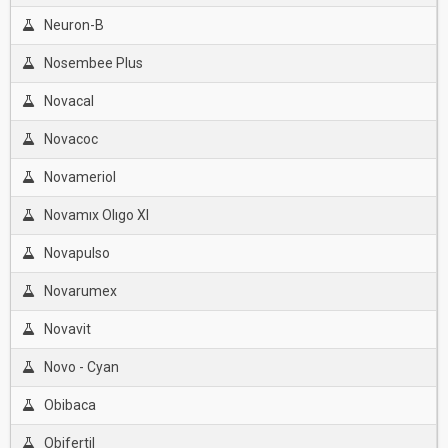
Neuron-B
Nosembee Plus
Novacal
Novacoc
Novameriol
Novamıx Olıgo Xl
Novapulso
Novarumex
Novavit
Novo - Cyan
Obibaca
Obifertil