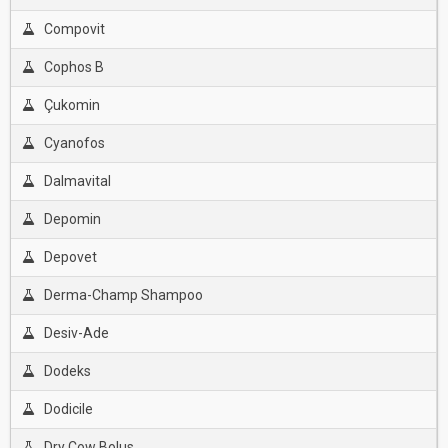
Compovit
Cophos B
Çukomin
Cyanofos
Dalmavital
Depomin
Depovet
Derma-Champ Shampoo
Desiv-Ade
Dodeks
Dodicile
Dry Cow Bolus