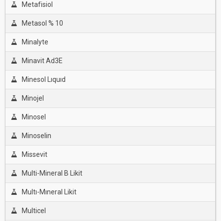
Metafisiol
Metasol % 10
Minalyte
Minavit Ad3E
Minesol Lıquıd
Minojel
Minosel
Minoselin
Missevit
Multi-Mineral B Likit
Multı-Mıneral Likit
Multicel