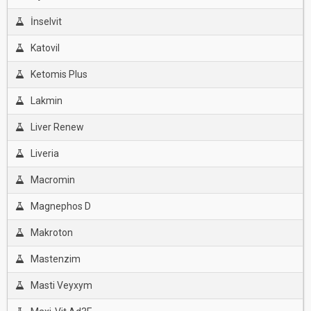
İnselvit
Katovil
Ketomis Plus
Lakmin
Liver Renew
Liveria
Macromin
Magnephos D
Makroton
Mastenzim
Masti Veyxym