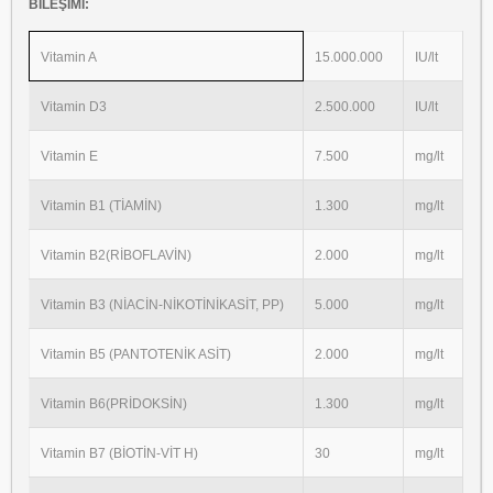
BİLEŞİMİ:
Vitamin A
15.000.000
IU/lt
Vitamin D3
2.500.000
IU/lt
Vitamin E
7.500
mg/lt
Vitamin B1 (TİAMİN)
1.300
mg/lt
Vitamin B2(RİBOFLAVİN)
2.000
mg/lt
Vitamin B3 (NİACİN-NİKOTİNİKASİT, PP)
5.000
mg/lt
Vitamin B5 (PANTOTENİK ASİT)
2.000
mg/lt
Vitamin B6(PRİDOKSİN)
1.300
mg/lt
Vitamin B7 (BİOTİN-VİT H)
30
mg/lt