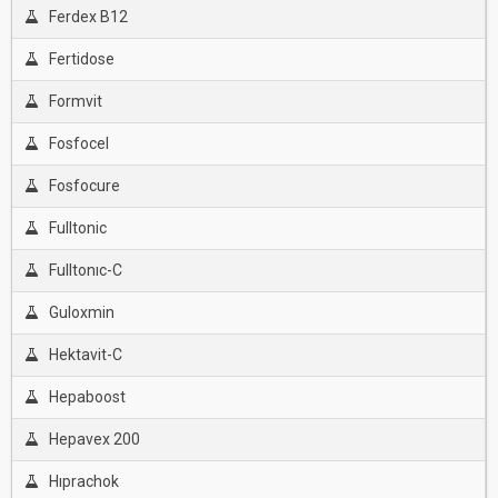
Ferdex B12
Fertidose
Formvit
Fosfocel
Fosfocure
Fulltonic
Fulltonıc-C
Guloxmin
Hektavit-C
Hepaboost
Hepavex 200
Hıprachok