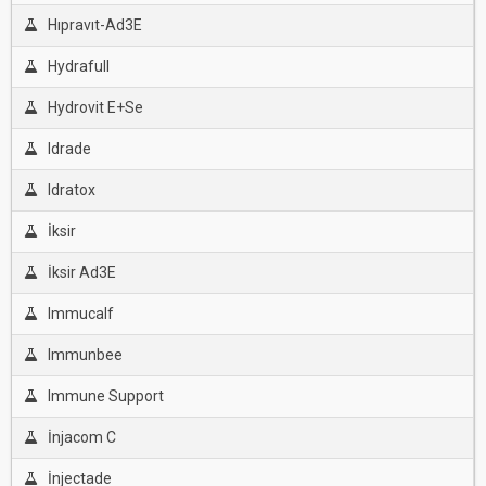
Hıpravıt-Ad3E
Hydrafull
Hydrovit E+Se
Idrade
Idratox
İksir
İksir Ad3E
Immucalf
Immunbee
Immune Support
İnjacom C
İnjectade