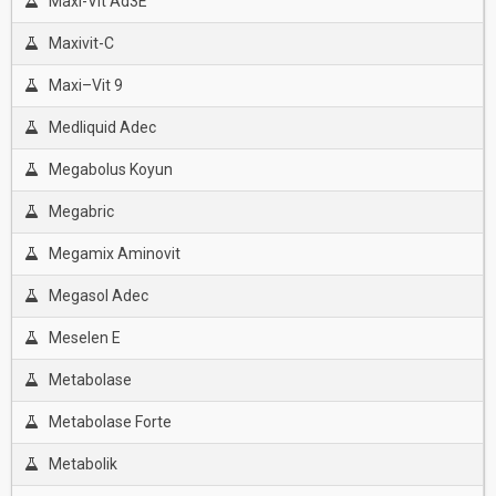
Maxi-Vit Ad3E
Maxivit-C
Maxi–Vit 9
Medliquid Adec
Megabolus Koyun
Megabric
Megamix Aminovit
Megasol Adec
Meselen E
Metabolase
Metabolase Forte
Metabolik