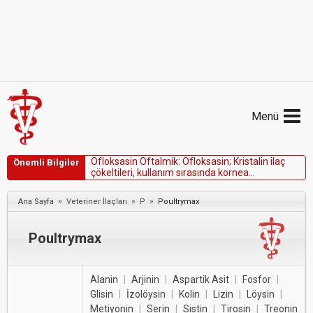
Menü
O
f
l
o
k
s
a
s
i
n
O
f
t
a
l
m
i
k
:
O
f
l
o
k
s
a
s
i
n
;
K
r
i
s
t
a
l
i
n
i
l
a
ç
Önemli Bilgiler
ç
ö
k
e
l
t
i
l
e
r
i
,
k
u
l
l
a
n
ı
m
s
ı
r
a
s
ı
n
d
a
k
o
r
n
e
a
k
u
s
u
r
l
a
r
ı
n
ı
n
y
ü
z
e
y
s
e
l
k
ı
s
m
ı
n
d
a
g
ö
r
ü
l
e
b
i
l
i
r
.
»
»
»
Ana Sayfa
Veteriner İlaçları
P
Poultrymax
Poultrymax
Alanin
|
Arjinin
|
Aspartik Asit
|
Fosfor
|
Glisin
|
İzolöysin
|
Kolin
|
Lizin
|
Löysin
|
Metiyonin
|
Serin
|
Sistin
|
Tirosin
|
Treonin