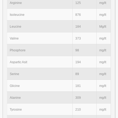
Arginine
125
mg/lt
Isoleucine
876
mg/lt
Leucine
184
Mg/lt
Valine
373
mg/lt
Phosphore
98
mg/lt
Aspartic Asit
194
mg/lt
Serine
89
mg/lt
Glicine
181
mg/lt
Alanine
309
mg/lt
Tyrosine
210
mg/lt