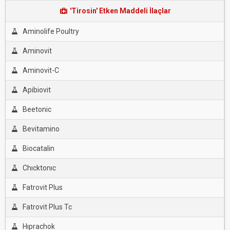
'Tirosin' Etken Maddeli İlaçlar
Aminolife Poultry
Aminovit
Aminovit-C
Apibiovit
Beetonic
Bevitamino
Biocatalin
Chıcktonıc
Fatrovit Plus
Fatrovit Plus Tc
Hıprachok