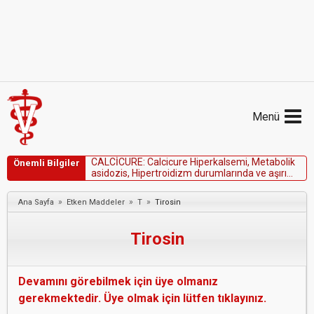
Menü
C
A
L
C
İ
C
U
R
E
:
C
a
l
c
i
c
u
r
e
H
i
p
e
r
k
a
l
s
e
m
i
,
M
e
t
a
b
o
l
i
k
Önemli Bilgiler
a
s
i
d
o
z
i
s
,
H
i
p
e
r
t
r
o
i
d
i
z
m
d
u
r
u
m
l
a
r
ı
n
d
a
v
e
a
ş
ı
r
ı
s
i
n
i
r
s
e
l
b
e
l
i
r
t
i
l
e
r
i
n
v
a
r
l
ı
ğ
ı
n
d
a
k
u
l
l
a
n
ı
l
m
a
z
.
»
»
»
Ana Sayfa
Etken Maddeler
T
Tirosin
Tirosin
Devamını görebilmek için üye olmanız
gerekmektedir. Üye olmak için lütfen tıklayınız.