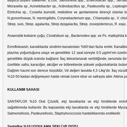
Başlıca duyarlı bakteriler: E.coli, Salmonella spp., Enterobacter spp., Serrati
Moraxella sp., Acinetobacter sp., Actinobacillus sp., Pasteurella sp., Leptosp
Ehrlichia sp., Coxiella burnetii, metisiline ve gentamisine dirençli olanlar 
N.gonorrhoeae, N. meningitidis, Corynebacterium spp., Chlamydia sp., V. cho
Strep. suis, Strep. agalactia, Strep dysgalactia, Strep. zooepidemicus, R. equi
Anaerobik kokların çoğu, Clostridium sp., Bacteroides spp. ve Ps. maltophila ki
Enrofloksasin, kanatlılarda sindirim kanalından %60’dan fazla emilir. Kanatlıl
plazma yoğunluğuna ulaşır ve genellikle 12 saat süreyle 0,5 μg/ml’nin üzerin
genellikle düşük oranda bağlanır. İlaç tekrarlanarak verildiğinde, serumda biri
özellikle safra, karaciğer, akciğer ve böbreklerde yüksek yoğunluklarda bulun
Dağılım hacmi son derece büyüktür; Vd değeri tavukta 4,3 L/kg’dır. İlaç vücutta, 
%10-50 kadarı değişmeyen halde olmak üzere idrar ve safrayla atılır. Atılma ya
KULLANIM SAHASI
SANTAFLOX %10 Oral Çözelti, etçi tavuklarda ve etçi hindilerde enrofl
sağaltımında kullanılır. Bu kapsamda etçi tavuklarda ve etçi hindilerde Myc
Salmonellosis, Pasteurellosis, Staphylococcosis hastalıklarında endikedir.
Santaflox %10 UYGULAMA ŞEKLİ VE DOZU