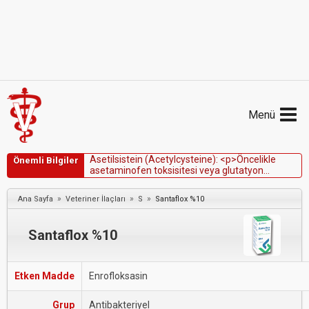
Menü
A
s
e
t
i
l
s
i
s
t
e
i
n
(
A
c
e
t
y
l
c
y
s
t
e
i
n
e
)
:
<
p
>
Ö
n
c
e
l
i
k
l
e
Önemli Bilgiler
a
s
e
t
a
m
i
n
o
f
e
n
t
o
k
s
i
s
i
t
e
s
i
v
e
y
a
g
l
u
t
a
t
y
o
n
s
e
n
t
e
z
i
n
i
n
i
n
h
i
b
e
e
d
i
l
d
i
ğ
i
v
e
y
a
o
k
s
i
d
a
t
i
f
s
t
r
e
s
i
n
m
e
y
d
a
n
a
g
e
l
d
i
ğ
i
d
i
ğ
e
r
h
e
p
a
t
o
t
o
k
s
i
k
d
u
r
u
m
l
a
r
ı
n
»
»
»
Ana Sayfa
Veteriner İlaçları
S
Santaflox %10
t
e
d
a
v
i
s
i
n
d
e
k
u
l
l
a
n
ı
l
ı
r
.
<
/
p
>
Santaflox %10
Etken Madde
Enrofloksasin
Grup
Antibakteriyel