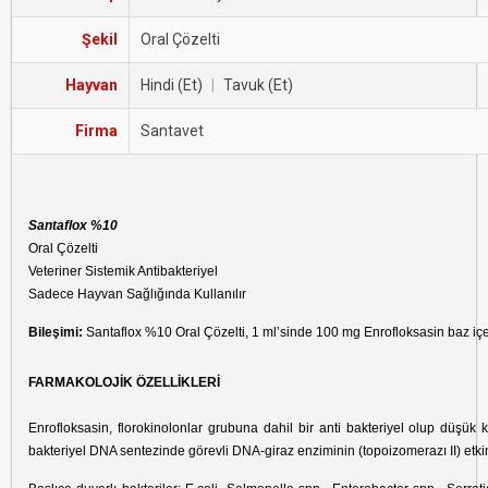
Şekil
Oral Çözelti
Hayvan
Hindi (Et)
|
Tavuk (Et)
Firma
Santavet
Santaflox %10
Oral Çözelti
Veteriner Sistemik Antibakteriyel
Sadece Hayvan Sağlığında Kullanılır
Bileşimi:
Santaflox %10 Oral Çözelti, 1 ml’sinde 100 mg Enrofloksasin baz içeren
FARMAKOLOJİK ÖZELLİKLERİ
Enrofloksasin, florokinolonlar grubuna dahil bir anti bakteriyel olup düşük k
bakteriyel DNA sentezinde görevli DNA-giraz enziminin (topoizomerazı II) etkinliğ