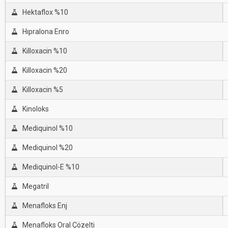
Hektaflox %10
Hıpralona Enro
Killoxacin %10
Killoxacin %20
Killoxacin %5
Kinoloks
Mediquinol %10
Mediquinol %20
Mediquinol-E %10
Megatril
Menafloks Enj
Menafloks Oral Çözelti