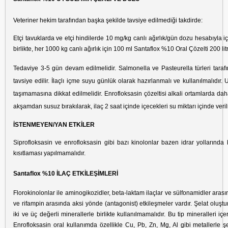
Veteriner hekim tarafından başka şekilde tavsiye edilmediği takdirde:
Etçi tavuklarda ve etçi hindilerde 10 mg/kg canlı ağırlık/gün dozu hesabıyla 
birlikte, her 1000 kg canlı ağırlık için 100 ml Santaflox %10 Oral Çözelti 200 lit
Tedaviye 3-5 gün devam edilmelidir.
Salmonella
ve
Pasteurella
türleri tara
tavsiye edilir. İlaçlı içme suyu günlük olarak hazırlanmalı ve kullanılmalıd
taşımamasına dikkat edilmelidir. Enrofloksasin çözeltisi alkali ortamlarda d
akşamdan susuz bırakılarak, ilaç 2 saat içinde içecekleri su miktarı içinde veril
İSTENMEYEN/YAN ETKİLER
Siprofloksasin ve enrofloksasin gibi bazı kinolonlar bazen idrar yollarında 
kısıtlaması yapılmamalıdır.
Santaflox %10 İLAÇ ETKİLEŞİMLERİ
Florokinolonlar ile aminogikozidler, beta-laktam ilaçlar ve sülfonamidler arasınd
ve rifampin arasında aksi yönde (antagonist) etkileşmeler vardır. Şelat olu
iki ve üç değerli minerallerle birlikte kullanılmamalıdır. Bu tip mineralleri 
Enrofloksasin oral kullanımda özellikle Cu, Pb, Zn, Mg, Al gibi metallerle 