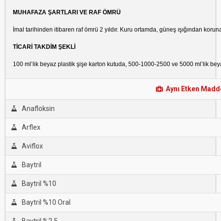
MUHAFAZA ŞARTLARI VE RAF ÖMRÜ
İmal tarihinden itibaren raf ömrü 2 yıldır. Kuru ortamda, güneş ışığından koru
TİCARİ TAKDİM ŞEKLİ
100 ml’lik beyaz plastik şişe karton kutuda, 500-1000-2500 ve 5000 ml’lik beya
Aynı Etken Maddel
Anafloksin
Arflex
Aviflox
Baytril
Baytril %10
Baytril %10 Oral