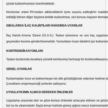
içinde kullanılmaması önerilmektedir.
Kinolonlar ortam Ph’sından etkilendiklerin içme suyunu asitleştirici maddel
edildiği bilinen diğer ilaçlarla birlikte kullanılması, söz konusu ilaçların farmakok
GIDALARDA İLAÇ KALINTILARI HAKKINDA UYARILAR
İlaç Kalıntı Arınma Süresi (İ.K.A.S.): Tedavi süresince ve son ilaç uygulama
geçmeden kesime gönderilmemelidir. Yumurtaları insan tüketimi için kullanıl
KONTRENDİKASYONLARI
Tedavi dozlarında tavuklara yönelik belirlenmiş herhangi bir kontrendikasyo
GENEL UYARILAR
Kullanmadan önce ve beklenmeyen bir etki görüldüğünde veteriner hekime da
Çocukların erişemeyeceği yerlerde saklayınız.
UYGULAYICININ ALMASI GEREKEN ÖNLEMLER
Uygulama sırasında deri ve göze teması önlemek amacıyla eldiven ve gözlük 
bol su ile yıkanmalıdır. İlaçla temas halinde güneş ışığına maruz kalınmamalıdı