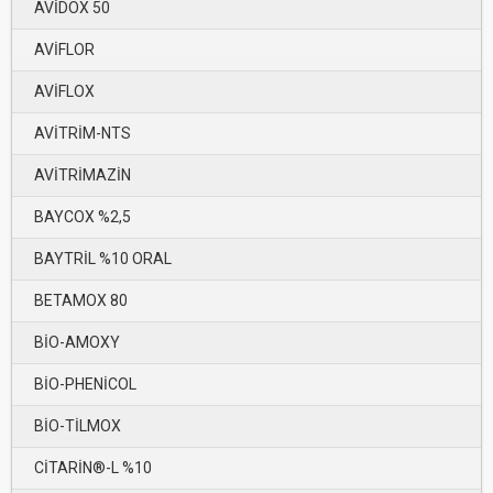
AVİDOX 50
AVİFLOR
AVİFLOX
AVİTRİM-NTS
AVİTRİMAZİN
BAYCOX %2,5
BAYTRİL %10 ORAL
BETAMOX 80
BİO-AMOXY
BİO-PHENİCOL
BİO-TİLMOX
CİTARİN®-L %10