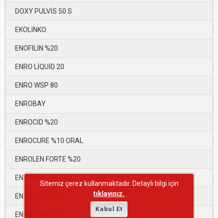
DOXY PULVİS 50 S
EKOLİNKO
ENOFİLİN %20
ENRO LİQUİD 20
ENRO WSP 80
ENROBAY
ENROCİD %20
ENROCURE %10 ORAL
ENROLEN FORTE %20
ENROMİS
Sitemiz çerez kullanmaktadır. Detaylı bilgi için
tıklayınız.
ENROSYM %10
Kabul Et
ENROSYM %20