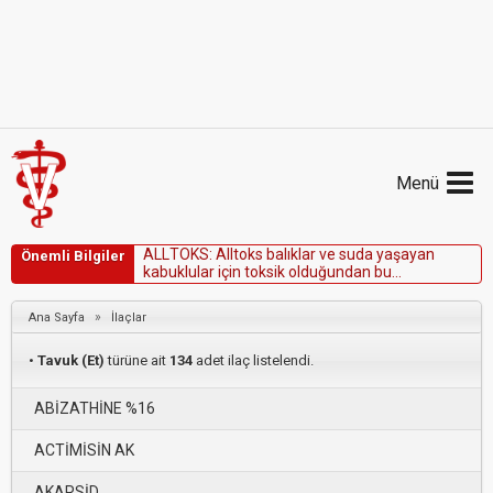
Menü
A
L
L
T
O
K
S
:
A
l
l
t
o
k
s
b
a
l
ı
k
l
a
r
v
e
s
u
d
a
y
a
ş
a
y
a
n
Önemli Bilgiler
k
a
b
u
k
l
u
l
a
r
i
ç
i
n
t
o
k
s
i
k
o
l
d
u
ğ
u
n
d
a
n
b
u
h
a
y
v
a
n
l
a
r
d
a
k
u
l
l
a
n
ı
l
m
a
m
a
l
ı
v
e
s
u
k
a
y
n
a
k
l
a
r
ı
n
a
k
a
r
ı
ş
t
ı
r
ı
l
m
a
m
a
l
ı
d
ı
r
.
K
u
l
l
a
n
ı
l
m
ı
ş
i
l
a
ç
a
r
t
ı
k
l
a
r
ı
v
e
»
Ana Sayfa
İlaçlar
a
m
b
a
l
a
j
k
a
p
l
a
r
ı
d
e
r
e
,
g
ö
l
v
e
b
e
n
z
e
r
i
s
u
k
a
y
n
a
k
l
a
r
ı
n
a
d
ö
k
ü
l
m
e
m
e
l
i
d
•
Tavuk (Et)
türüne ait
134
adet ilaç listelendi.
ABİZATHİNE %16
ACTİMİSİN AK
AKARSİD