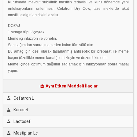
Kurutmada mevcut subklinik mastitin tedavisi ve kuru dönemde yeni
enfeksiyonların önlenmesi. Cefatron Dry Cow, taze ineklerde akut
mastitis salgınları riskini azaltır.
DOZAJ
1 şırınga tüpü / çeyrek.
Meme içi infüzyon ile yönetin.
Son sağımdan sonra, memeden kalan tüm sütü atın.
Bu amaç için özel olarak tasarlanmış antiseptik bir preparat ile meme
başını (özellikle meme kanalı) temizleyin ve dezenfekte edin.
Meme içinde optimum dağılımı sağlamak için infüzyondan sonra masaj
yapın.
Aynı Etken Maddeli İlaçlar
Cefatron L
Kurusef
Lactosef
Mastiplan Lc