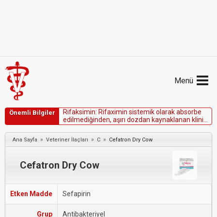
Menü
R
i
f
a
k
s
i
m
i
n
:
R
i
f
a
x
i
m
i
n
s
i
s
t
e
m
i
k
o
l
a
r
a
k
a
b
s
o
r
b
e
Önemli Bilgiler
e
d
i
l
m
e
d
i
ğ
i
n
d
e
n
,
a
ş
ı
r
ı
d
o
z
d
a
n
k
a
y
n
a
k
l
a
n
a
n
k
l
i
n
i
k
b
e
l
i
r
t
i
l
e
r
o
l
a
s
ı
d
e
ğ
i
l
d
i
r
.
»
»
»
Ana Sayfa
Veteriner İlaçları
C
Cefatron Dry Cow
Cefatron Dry Cow
Etken Madde
Sefapirin
Grup
Antibakteriyel