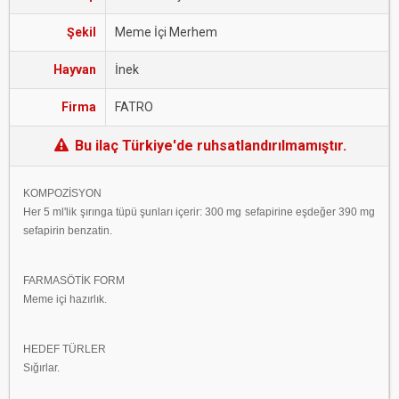
Şekil
Meme İçi Merhem
Hayvan
İnek
Firma
FATRO
Bu ilaç Türkiye'de ruhsatlandırılmamıştır.
KOMPOZİSYON
Her 5 ml'lik şırınga tüpü şunları içerir: 300 mg sefapirine eşdeğer 390 mg
sefapirin benzatin.
FARMASÖTİK FORM
Meme içi hazırlık.
HEDEF TÜRLER
Sığırlar.