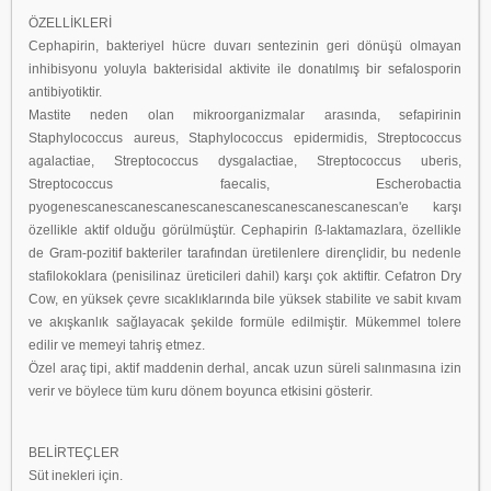
ÖZELLİKLERİ
Cephapirin, bakteriyel hücre duvarı sentezinin geri dönüşü olmayan
inhibisyonu yoluyla bakterisidal aktivite ile donatılmış bir sefalosporin
antibiyotiktir.
Mastite neden olan mikroorganizmalar arasında, sefapirinin
Staphylococcus aureus, Staphylococcus epidermidis, Streptococcus
agalactiae, Streptococcus dysgalactiae, Streptococcus uberis,
Streptococcus faecalis, Escherobactia
pyogenescanescanescanescanescanescanescanescanescan'e karşı
özellikle aktif olduğu görülmüştür. Cephapirin ß-laktamazlara, özellikle
de Gram-pozitif bakteriler tarafından üretilenlere dirençlidir, bu nedenle
stafilokoklara (penisilinaz üreticileri dahil) karşı çok aktiftir. Cefatron Dry
Cow, en yüksek çevre sıcaklıklarında bile yüksek stabilite ve sabit kıvam
ve akışkanlık sağlayacak şekilde formüle edilmiştir. Mükemmel tolere
edilir ve memeyi tahriş etmez.
Özel araç tipi, aktif maddenin derhal, ancak uzun süreli salınmasına izin
verir ve böylece tüm kuru dönem boyunca etkisini gösterir.
BELİRTEÇLER
Süt inekleri için.