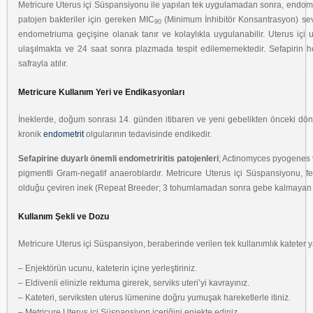
Metricure Uterus içi Süspansiyonu ile yapılan tek uygulamadan sonra, endome
patojen bakteriler için gereken MIC
(Minimum İnhibitör Konsantrasyon) seviy
90
endometriuma geçişine olanak tanır ve kolaylıkla uygulanabilir. Uterus iç
ulaşılmakta ve 24 saat sonra plazmada tespit edilememektedir. Sefapiri
safrayla atılır.
Metricure Kullanım Yeri ve Endikasyonları
İneklerde, doğum sonrası 14. günden itibaren ve yeni gebelikten önceki dön
kronik
endometrit
olgularının tedavisinde endikedir.
Sefapirine duyarlı önemli endometriritis patojenleri
; Actinomyces pyogenes 
pigmentli Gram-negatif anaeroblardır. Metricure Uterus içi Süspansiyonu, fe
olduğu çeviren inek (Repeat Breeder; 3 tohumlamadan sonra gebe kalmayan inek
Kullanım Şekli ve Dozu
Metricure Uterus içi Süspansiyon, beraberinde verilen tek kullanımlık kateter ya
– Enjektörün ucunu, kateterin içine yerleştiriniz.
– Eldivenli elinizle rektuma girerek, serviks uteri’yi kavrayınız.
– Kateteri, serviksten uterus lümenine doğru yumuşak hareketlerle itiniz.
– Metricure Uterus içi Süspansiyon içeriğini enjekte ediniz.