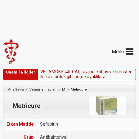
Menü
V
E
T
A
M
O
K
S
%
5
0
:
A
t
,
t
a
v
ş
a
n
,
k
o
b
a
y
v
e
h
a
m
s
t
e
r
Önemli Bilgiler
i
l
e
k
a
z
,
ö
r
d
e
k
g
i
b
i
p
e
r
d
e
a
y
a
k
l
ı
l
a
r
a
u
y
g
u
l
a
n
m
a
m
a
l
ı
d
ı
r
.
»
»
»
Ana Sayfa
Veteriner İlaçları
M
Metricure
Metricure
Etken Madde
Sefapirin
Grup
Antibakteriyel