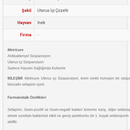
Şekil
Uterus İçi Çözelti
Hayvan
İnek
Firma
-
Metricure
Antibakteriyel Süspansiyon
Uterus içi Süspansiyon
Sadece Hayvan Sağlığında Kullanılır
BİLEŞİMİ
: Metricure Uterus içi Süspansiyon, krem renkli homojen bir süspa
benzatin sefapirin içerir.
Farmakolojik Özellikleri
Sefapirin, Gram-pozitif ve Gram-negatif bakteri türlerine karşı, diğer sefalo
etmek suretiyle bakterisid etkili ve geniş spektrumlu bir 1. kuşak sefalosporin 
aktiftir.