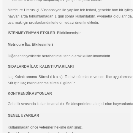
Metricure Uterus içi Süspansiyon ile yapılan tek tedavi, genelde tam bir iyile
hayvanlarda tohumlamadan 1 gün sonra kullanılabilir. Pyometra olgularında, l
uyarmak için prostaglandinlerle ön tedavi önerilmektedir.
İSTENMEYEN/YAN ETKILER
: Bildirilmemiştir.
Metricure İlaç Etkileşimleri
Diğer antibiyotiklerle beraber intauterin olarak kullanılmamalıdır.
GIDALARDA İLAÇ KALINTI UYARILARI
ilaç Kalıntı arınma Süresi (i.k.a.s.): Tedavi süresince ve son ilaç uygulam
Süt için ilaç kalıntı arınma süresi 0 gündür.
KONTRENDİKASYONLAR
Gebelik sırasında kullanılmamalıdır. Sefalosporinlere alerjisi olan hayvanlarda
GENEL UYARILAR
Kullanmadan önce veteriner hekime danışınız.