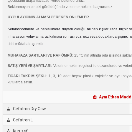
Çocukların ulaşamayacağı yerde bulundurunuz.
Beklenmeyen bir etki görüldüğünde veteriner hekime başvurunuz
UYGULAYICININ ALMASI GEREKEN ÖNLEMLER
Sefalosporinlere ve penisilinlere duyarlı olduğu bilinen kişiler ilaca hiçbir ş
inhalasyon yoluyla maruz kalması sonrası yüz, göz veya dudaklarda şişme, nef
tıbbi müdahale gerekir.
MUHAFAZA ŞARTLARI VE RAF ÖMRÜ:
25 °C’nin altında oda ısısında saklan
SATIŞ YERİ VE ŞARTLARI:
Veteriner hekim reçetesi ile eczanelerde ve vete
TİCARİ TAKDİM ŞEKLİ
: 1, 3, 10 adet beyaz plastik enjektör ve aynı sayıd
kutularda satılır.
Aynı Etken Maddel
Cefatron Dry Cow
Cefatron L
Kurusef