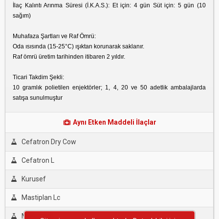
İlaç Kalıntı Arınma Süresi (İ.K.A.S.): Et için: 4 gün Süt için: 5 gün (10
sağım)
Muhafaza Şartları ve Raf Ömrü:
Oda ısısında (15-25°C) ışıktan korunarak saklanır.
Raf ömrü üretim tarihinden itibaren 2 yıldır.
Ticari Takdim Şekli:
10 gramlık polietilen enjektörler; 1, 4, 20 ve 50 adetlik ambalajlarda
satışa sunulmuştur
Aynı Etken Maddeli İlaçlar
Cefatron Dry Cow
Cefatron L
Kurusef
Mastiplan Lc
Metricure