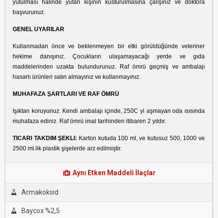
yutulması halinde yutan kişinin kusturulmasına çalışınız ve doktora
başvurunuz.
GENEL UYARILAR
Kullanmadan önce ve beklenmeyen bir etki görüldüğünde veteriner
hekime danışınız. Çocukların ulaşamayacağı yerde ve gıda
maddelerinden uzakta bulundurunuz. Raf ömrü geçmiş ve ambalajı
hasarlı ürünleri satın almayınız ve kullanmayınız.
MUHAFAZA ŞARTLARI VE RAF ÖMRÜ
Işıktan koruyunuz. Kendi ambalajı içinde, 250C yi aşmayan oda ısısında
muhafaza ediniz. Raf ömrü imal tarihinden itibaren 2 yıldır.
TICARI TAKDIM ŞEKLI:
Karton kutuda 100 ml, ve kutusuz 500, 1000 ve
2500 ml.lik plastik şişelerde arz edilmiştir.
Aynı Etken Maddeli İlaçlar
Armakoksid
Baycox %2,5