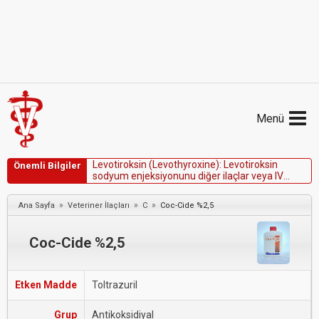
Menü
L
e
v
o
t
i
r
o
k
s
i
n
(
L
e
v
o
t
h
y
r
o
x
i
n
e
)
:
L
e
v
o
t
i
r
o
k
s
i
n
Önemli Bilgiler
s
o
d
y
u
m
e
n
j
e
k
s
i
y
o
n
u
n
u
d
i
ğ
e
r
i
l
a
ç
l
a
r
v
e
y
a
I
V
s
ı
v
ı
l
a
r
l
a
K
A
R
I
Ş
T
I
R
M
A
Y
I
N
.
»
»
»
Ana Sayfa
Veteriner İlaçları
C
Coc-Cide %2,5
Coc-Cide %2,5
Etken Madde
Toltrazuril
Grup
Antikoksidiyal