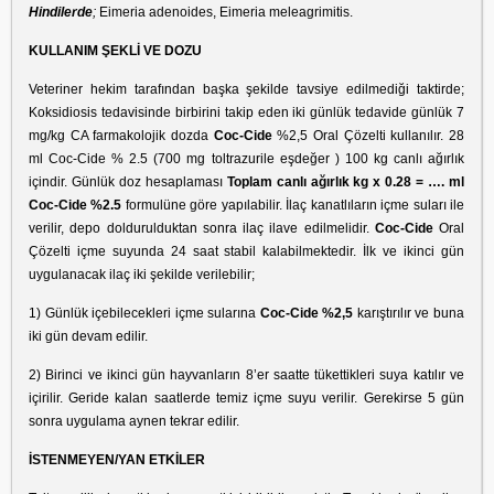
Hindilerde
;
Eimeria adenoides, Eimeria meleagrimitis.
KULLANIM ŞEKLİ VE DOZU
Veteriner hekim tarafından başka şekilde tavsiye edilmediği taktirde;
Koksidiosis tedavisinde birbirini takip eden iki günlük tedavide günlük 7
mg/kg CA farmakolojik dozda
Coc-Cide
%2,5 Oral Çözelti kullanılır. 28
ml Coc-Cide % 2.5 (700 mg toltrazurile eşdeğer ) 100 kg canlı ağırlık
içindir. Günlük doz hesaplaması
Toplam canlı ağırlık kg x 0.28 = …. ml
Coc-Cide %2.5
formulüne göre yapılabilir. İlaç kanatlıların içme suları ile
verilir, depo doldurulduktan sonra ilaç ilave edilmelidir.
Coc-
Cide
Oral
Çözelti içme suyunda 24 saat stabil kalabilmektedir. İlk ve ikinci gün
uygulanacak ilaç iki şekilde verilebilir;
1) Günlük içebilecekleri içme sularına
Coc-Cide %2,5
karıştırılır ve buna
iki gün devam edilir.
2) Birinci ve ikinci gün hayvanların 8’er saatte tükettikleri suya katılır ve
içirilir. Geride kalan saatlerde temiz içme suyu verilir. Gerekirse 5 gün
sonra uygulama aynen tekrar edilir.
İSTENMEYEN/YAN ETKİLER