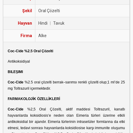
Şekil
Oral Çözelti
Hayvan
Hindi
|
Tavuk
Firma
Alke
Coc-Cide %2.5 Oral Çözelti
Antikoksidiyal
BILEŞIMI
Coc-Cide
%2.5 oral çözelti berrak–sarımsı renkli çözelti olup;1 ml’de 25
mg Toltrazuril içermektedir.
FARMAKOLOJİK ÖZELLİKLERİ
Coc-Cide
%2,5 Oral Çözelti, aktif maddesi Toltrazuril, kanatlı
hayvanlarda koksidiosis’e neden olan Eimeria türleri üzerine etkili
antikoksidial bir ajandır. Eimeria türlerinin intraselüler formlarına da etki
etmesi, tedavi sonrası hayvanlarda koksidiosise karşı immunite oluşumu