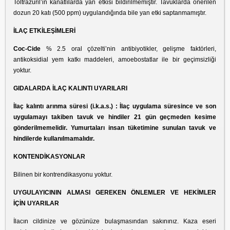
Toltrazuril’in kanatlılarda yan etkisi bildirilmemiştir. Tavuklarda önerilen
dozun 20 katı (500 ppm) uygulandığında bile yan etki saptanmamıştır.
İLAÇ ETKİLEŞİMLERİ
Coc-Cide
% 2.5 oral çözelti’nin antibiyotikler, gelişme faktörleri,
antikoksidial yem katkı maddeleri, amoebostatlar ile bir geçimsizliği
yoktur.
GIDALARDA İLAÇ KALINTI UYARILARI
İlaç kalıntı arınma süresi (i.k.a.s.) : İlaç uygulama süresince ve son
uygulamayı takiben
tavuk ve hindiler 21 gün geçmeden kesime
gönderilmemelidir. Yumurtaları insan
tüketimine sunulan tavuk ve
hindilerde kullanılmamalıdır.
KONTENDİKASYONLAR
Bilinen bir kontrendikasyonu yoktur.
UYGULAYICININ ALMASI GEREKEN ÖNLEMLER VE HEKİMLER
İÇİN
UYARILAR
İlacın cildinize ve gözünüze bulaşmasından sakınınız. Kaza eseri