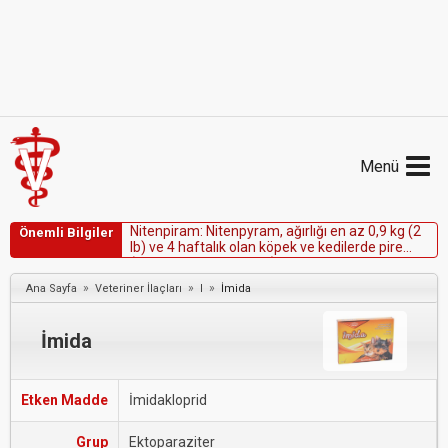
Menü
N
i
t
e
n
p
i
r
a
m
:
N
i
t
e
n
p
y
r
a
m
,
a
ğ
ı
r
l
ı
ğ
ı
e
n
a
z
0
,
9
k
g
(
2
Önemli Bilgiler
l
b
)
v
e
4
h
a
f
t
a
l
ı
k
o
l
a
n
k
ö
p
e
k
v
e
k
e
d
i
l
e
r
d
e
p
i
r
e
(
C
t
e
n
o
c
e
p
h
a
l
i
d
e
s
f
e
l
i
s
)
y
e
t
i
ş
k
i
n
i
l
a
c
ı
o
l
a
r
a
k
e
n
d
i
k
e
d
i
r
.
»
»
»
Ana Sayfa
Veteriner İlaçları
I
İmida
İmida
Etken Madde
İmidakloprid
Grup
Ektoparaziter