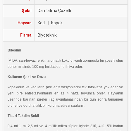
Şekil
Damlatma Çözelti
Hayvan
Kedi
|
Köpek
Firma
Biyoteknik
Bileşimi
İMİDA, sarı-beyaz renkli, aromatik kokulu, yağlı görünüşlü bir çözelti olup
beher ml’sinde 100 mg İmidacloprid ihtiva eder.
Kullanım Şekli ve Dozu
köpeklerin ve kedilerin pire enfestasyonlarını tek tatbikatta yok eder ve
yeni pire enfestasyonlarını en az 4 hafta boyunca önler. Hayvanın
üzerinde barınan pireler ilaç uygulamasından bir gün sonra tamamen
ölürler ve dört haftalık bir koruma süresi sağlanır.
Ticari Takdim Şekli
0,4 ml-1 ml-2,5 ml ve 4 ml’lik mikro tüpler içinde 3’lü, 4’lü, 5’li karton