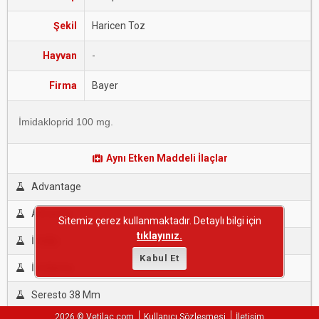
Şekil
Haricen Toz
Hayvan
-
Firma
Bayer
İmidakloprid 100 mg.
Aynı Etken Maddeli İlaçlar
Advantage
Advantix
Sitemiz çerez kullanmaktadır. Detaylı bilgi için
tıklayınız.
İmida
Kabul Et
İmidamix
Seresto 38 Mm
2026 © Vetilac.com
Kullanıcı Sözleşmesi
İletişim