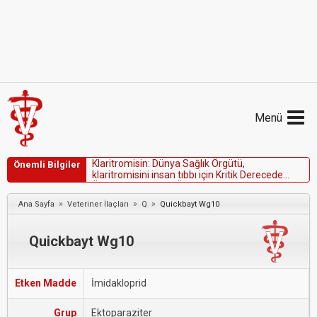
Menü
K
l
a
r
i
t
r
o
m
i
s
i
n
:
D
ü
n
y
a
S
a
ğ
l
ı
k
Ö
r
g
ü
t
ü
,
Önemli Bilgiler
k
l
a
r
i
t
r
o
m
i
s
i
n
i
i
n
s
a
n
t
ı
b
b
ı
i
ç
i
n
K
r
i
t
i
k
D
e
r
e
c
e
d
e
Ö
n
e
m
l
i
,
E
n
Y
ü
k
s
e
k
Ö
n
c
e
l
i
k
l
i
a
n
t
i
m
i
k
r
o
b
i
y
a
l
o
l
a
r
a
k
b
e
l
i
r
l
e
m
i
ş
t
i
r
.
»
»
»
Ana Sayfa
Veteriner İlaçları
Q
Quickbayt Wg10
Quickbayt Wg10
Etken Madde
İmidakloprid
Grup
Ektoparaziter