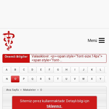
Menü
V
a
l
a
s
i
k
l
o
v
i
r
:
<
p
>
<
s
p
a
n
s
t
y
l
e
=
"
f
o
n
t
-
s
i
z
e
:
1
4
p
x
"
>
Önemli Bilgiler
<
s
p
a
n
s
t
y
l
e
=
"
f
o
n
t
-
f
a
m
i
l
y
:
V
e
r
d
a
n
a
,
G
e
n
e
v
a
,
s
a
n
s
-
s
e
r
i
f
"
>
V
a
l
a
s
i
k
l
o
v
i
r
,
a
t
h
e
r
p
e
s
v
i
r
ü
s
ü
1
(
E
H
V
-
1
)
A
B
C
D
E
F
G
H
I
J
K
L
e
n
f
e
k
s
i
y
o
n
u
n
u
n
t
e
d
a
v
i
s
i
n
d
e
e
t
k
i
l
i
o
l
a
b
i
l
i
r
,
a
n
c
a
k
b
u
k
u
l
l
a
n
ı
m
ı
d
e
s
t
e
k
l
e
y
e
n
k
a
n
N
O
P
Q
R
S
T
U
V
W
X
Y
»
»
Ana Sayfa
Makaleler
O
Sitemiz çerez kullanmaktadır. Detaylı bilgi için
tıklayınız.