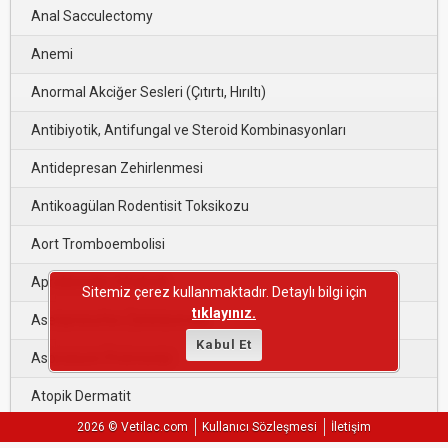
Anal Sacculectomy
Anemi
Anormal Akciğer Sesleri (Çıtırtı, Hırıltı)
Antibiyotik, Antifungal ve Steroid Kombinasyonları
Antidepresan Zehirlenmesi
Antikoagülan Rodentisit Toksikozu
Aort Tromboembolisi
Aproklonidin Oftalmik
Sitemiz çerez kullanmaktadır. Detaylı bilgi için
tıklayınız.
Asetaminofen Zehirlenmesi
Kabul Et
Aspirasyon Pnömonisi
Atopik Dermatit
2026 © Vetilac.com
Kullanıcı Sözleşmesi
İletişim