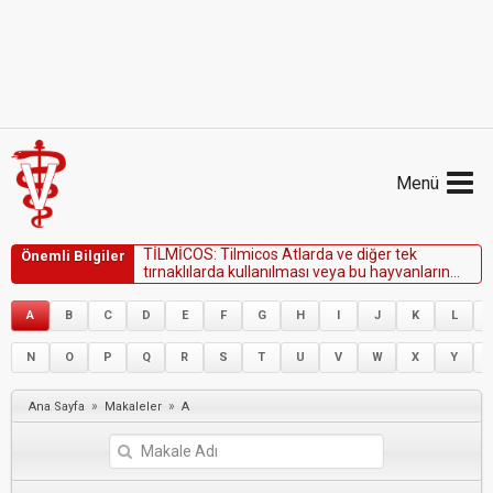
Menü
T
İ
L
M
İ
C
O
S
:
T
i
l
m
i
c
o
s
A
t
l
a
r
d
a
v
e
d
i
ğ
e
r
t
e
k
Önemli Bilgiler
t
ı
r
n
a
k
l
ı
l
a
r
d
a
k
u
l
l
a
n
ı
l
m
a
s
ı
v
e
y
a
b
u
h
a
y
v
a
n
l
a
r
ı
n
t
i
l
m
i
k
o
s
i
n
i
ç
e
r
e
n
s
u
y
u
y
a
n
l
ı
ş
l
ı
k
l
a
i
ç
m
e
s
i
t
e
h
l
i
k
e
l
i
d
i
r
.
A
B
C
D
E
F
G
H
I
J
K
L
N
O
P
Q
R
S
T
U
V
W
X
Y
»
»
Ana Sayfa
Makaleler
A