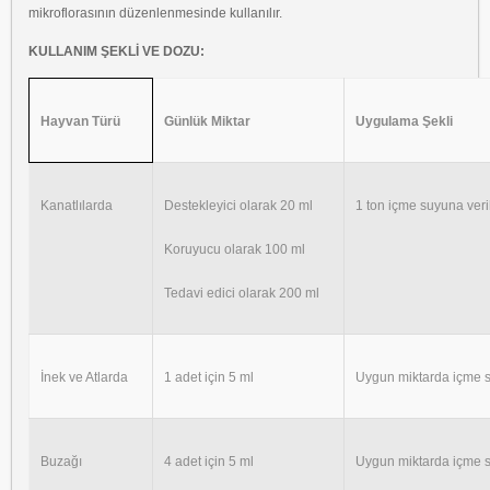
mikroflorasının düzenlenmesinde kullanılır.
KULLANIM ŞEKLİ VE DOZU:
Hayvan Türü
Günlük Miktar
Uygulama Şekli
Kanatlılarda
Destekleyici olarak 20 ml
1 ton içme suyuna veril
Koruyucu olarak 100 ml
Tedavi edici olarak 200 ml
İnek ve Atlarda
1 adet için 5 ml
Uygun miktarda içme s
Buzağı
4 adet için 5 ml
Uygun miktarda içme s