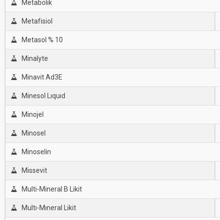
Metabolik
Metafisiol
Metasol % 10
Minalyte
Minavit Ad3E
Minesol Lıquıd
Minojel
Minosel
Minoselin
Missevit
Multi-Mineral B Likit
Multı-Mıneral Likit