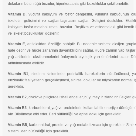
dokuların bütünlüğü bozulur, hiperkeratozis gibi bozukluklar şekillenebilir.
Vitamin D
, vücutta kalsiyum ve fosfor dengesini, yumurta kabuğunun 
iskeletin gelişimini ve sağlamlaşmasını sağlar. Gelişimi destekler. Eksikl
kalsiyum fosfor metabolizması bozulur. Raşitizm ve osteomalazi gibi kemik h
ve iskelet bozuklukları gözlenir.
Vitamin E
, antioksidan özelliğe sahiptir. Bu nedenle serbest oksijen gruplar
hale getirir ve hücre zarlarının dayanıklılığını sağlar. Hücre zarının yapı taşla
yağ asitlerinin oksitlenmelerini önleyerek biyolojik yarı ömürlerini uzatır. Dö
arttırılmasında etkilidir.
Vitamin B1
, sindirim sisteminde peristaltik hareketlerin sürdürülmesi, y
enzimatik faaliyetlerin gerçekleşmesi, sinirsel dokular ve miyokardın normal işl
gereklidir.
Vitamin B2
, civciv ve piliçlerde ishali engeller, büyümeyi hızlandırır. Felçleri gi
Vitamin B3
, karbonhidrat, yağ ve proteinlerin kullanılabilir enerjiye dönüşü
alır. Büyümeye etki eder. Deri bütünlüğü ve epitel doku için gereklidir.
Vitamin B5
, karbonhidrat, protein ve yağ metabolizması için gereklidir. Sinir 
sistemi, deri bütünlüğü için gereklidir.