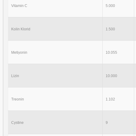
Vitamin C
5.000
Kolin Klorid
1.500
Metiyonin
10.055
Lizin
10.000
Treonin
1.102
Cystine
9