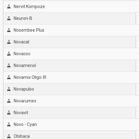
Nervit Kompoze
Neuron-B
Nosembee Plus
Novacal
Novacoc
Novameriol
Novamıx Olıgo Xl
Novapulso
Novarumex
Novavit
Novo - Cyan
Obibaca