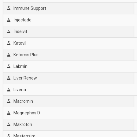
Immune Support
İnjectade
İnselvit
Katovil
Ketomis Plus
Lakmin
Liver Renew
Liveria
Macromin
Magnephos D
Makroton
Mastenzim