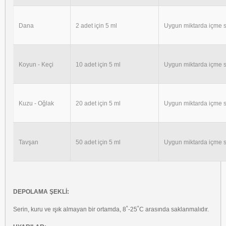
Dana
2 adet için 5 ml
Uygun miktarda içme s
Koyun - Keçi
10 adet için 5 ml
Uygun miktarda içme s
Kuzu - Oğlak
20 adet için 5 ml
Uygun miktarda içme s
Tavşan
50 adet için 5 ml
Uygun miktarda içme s
DEPOLAMA ŞEKLİ:
Serin, kuru ve ışık almayan bir ortamda, 8˚-25˚C arasında saklanmalıdır.