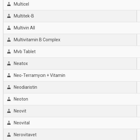
Multicel
Multitek-B
Multivin All
Multivitamin B Complex
Mvb Tablet
Neatox
Neo-Terramycın + Vitamin
Neodiaristin
Neoton
Neovit
Neovital
Nerovitavet