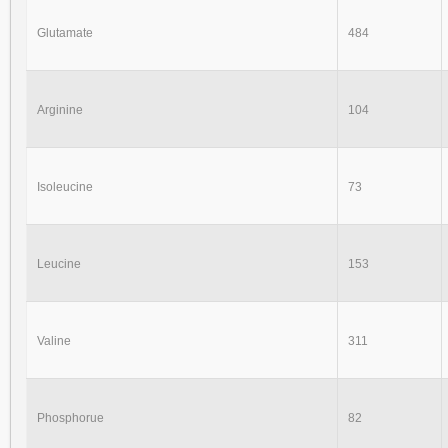
Glutamate
484
Arginine
104
Isoleucine
73
Leucine
153
Valine
311
Phosphorue
82