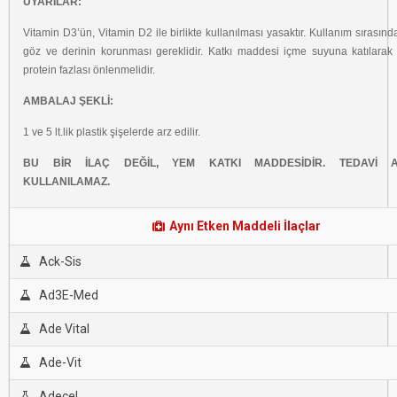
UYARILAR:
Vitamin D3’ün, Vitamin D2 ile birlikte kullanılması yasaktır. Kullanım sırasın
göz ve derinin korunması gereklidir. Katkı maddesi içme suyuna katılarak v
protein fazlası önlenmelidir.
AMBALAJ ŞEKLİ:
1 ve 5 lt.lik plastik şişelerde arz edilir.
BU BİR İLAÇ DEĞİL, YEM KATKI MADDESİDİR. TEDAVİ A
KULLANILAMAZ.
Aynı Etken Maddeli İlaçlar
Ack-Sis
Ad3E-Med
Ade Vital
Ade-Vit
Adecel