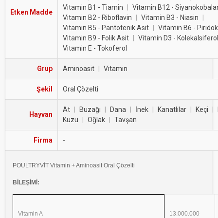
Vitamin B1 - Tiamin
|
Vitamin B12 - Siyanokobal
Etken Madde
Vitamin B2 - Riboflavin
|
Vitamin B3 - Niasin
|
Vitamin B5 - Pantotenik Asit
|
Vitamin B6 - Piridok
Vitamin B9 - Folik Asit
|
Vitamin D3 - Kolekalsifero
Vitamin E - Tokoferol
Grup
Aminoasit
|
Vitamin
Şekil
Oral Çözelti
At
|
Buzağı
|
Dana
|
İnek
|
Kanatlılar
|
Keçi
|
Hayvan
Kuzu
|
Oğlak
|
Tavşan
Firma
-
POULTRYVİT Vitamin + Aminoasit Oral Çözelti
BİLEŞİMİ:
Vitamin A
13.000.000