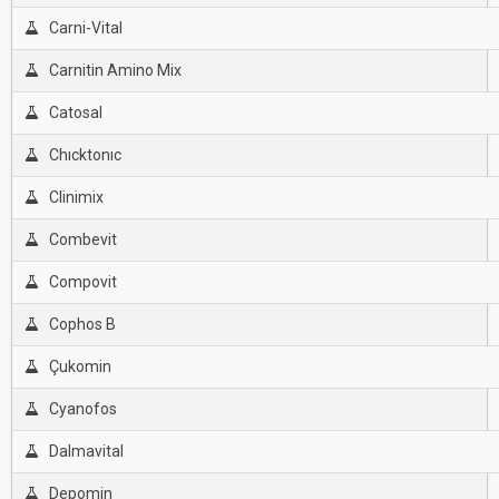
Carni-Vital
Carnitin Amino Mix
Catosal
Chıcktonıc
Clinimix
Combevit
Compovit
Cophos B
Çukomin
Cyanofos
Dalmavital
Depomin