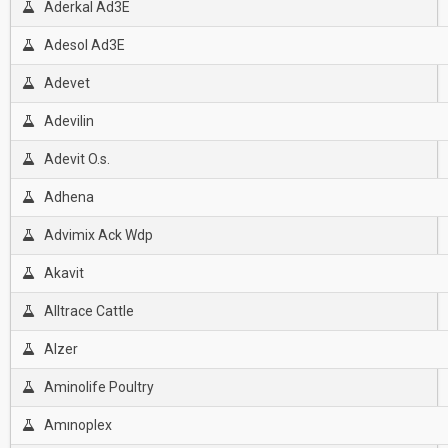
Aderkal Ad3E
Adesol Ad3E
Adevet
Adevilin
Adevit O.s.
Adhena
Advimix Ack Wdp
Akavit
Alltrace Cattle
Alzer
Aminolife Poultry
Amınoplex