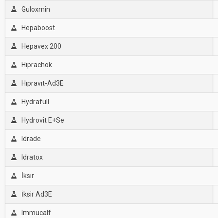
Guloxmin
Hepaboost
Hepavex 200
Hıprachok
Hıpravıt-Ad3E
Hydrafull
Hydrovit E+Se
Idrade
Idratox
İksir
İksir Ad3E
Immucalf