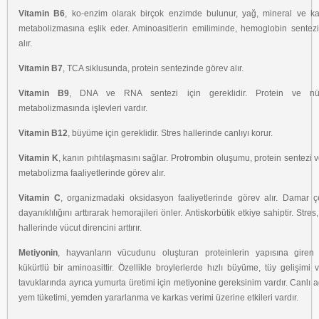
Vitamin B6
, ko-enzim olarak birçok enzimde bulunur, yağ, mineral ve ka
metabolizmasına eşlik eder. Aminoasitlerin emiliminde, hemoglobin sentez
alır.
Vitamin B7
, TCA siklusunda, protein sentezinde görev alır.
Vitamin B9
, DNA ve RNA sentezi için gereklidir. Protein ve nük
metabolizmasında işlevleri vardır.
Vitamin B12
, büyüme için gereklidir. Stres hallerinde canlıyı korur.
Vitamin K
, kanın pıhtılaşmasını sağlar. Protrombin oluşumu, protein sentezi 
metabolizma faaliyetlerinde görev alır.
Vitamin C
, organizmadaki oksidasyon faaliyetlerinde görev alır. Damar çe
dayanıklılığını arttırarak hemorajileri önler. Antiskorbütik etkiye sahiptir. Stre
hallerinde vücut direncini arttırır.
Metiyonin
, hayvanların vücudunu oluşturan proteinlerin yapısına giren 
kükürtlü bir aminoasittir. Özellikle broylerlerde hızlı büyüme, tüy gelişimi
tavuklarında ayrıca yumurta üretimi için metiyonine gereksinim vardır. Canlı ağır
yem tüketimi, yemden yararlanma ve karkas verimi üzerine etkileri vardır.