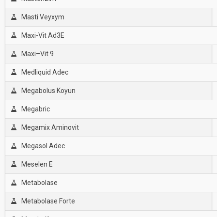
Masti Veyxym
Maxi-Vit Ad3E
Maxi–Vit 9
Medliquid Adec
Megabolus Koyun
Megabric
Megamix Aminovit
Megasol Adec
Meselen E
Metabolase
Metabolase Forte