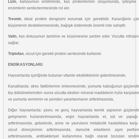
Lizin
, kalsiyumun emiliminde, kas proteinlerinin oluşumunda, iyileşme 
enzimlerin sentezlenmesinde rol alır.
Treonin
, ideal protein dengesini korumak için gereklidir. Karaciğerin çal
büyümenin desteklenmesinde, bağışık sisteminde önemli role sahiptir.
Valin
, kas dokusunun tamirine ve büyümesine yardım eder. Vücutta nitrojen
sağlar.
Triptofan
, vücut için gerekli protein sentezinde kullanılır.
ENDİKASYONLARI:
Hayvanlarda içeriğinde bulunan vitamin eksikliklerinin giderilmesinde,
Kanatlılarda: stres faktörlerinin önlenmesinde, yumurta kabuğunun güçlendi
tüy dökülmelerinden sonra vücutta eksilen mineral maddelerin hızla karşılan
ve yumurta veriminin ve yemden yararlanmanın arttırılmasında,
Diğer hayvanlarda: yavru ve genç hayvanlarda kemik yapısının güçlendir
gelişmenin hızlandırılmasında, ergin hayvanlarda et, süt ve yapağı
arttırılmasında, gebelerde, anne ve yavruların metabolik hastalıklara karş
vücut dirençlerinin arttırılmasında, damızlık erkeklerin aşım perform
arttırılmasında, antibakteriyel kullanımına bağlı olarak bozulan sindir