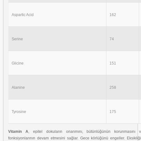
Aspartic Acid
162
Serine
74
Glicine
151
Alanine
258
Tyrosine
175
Vitamin A
, epitel dokuların onarımını, bütünlüğünün korunmasını 
fonksiyonlarının devam etmesini sağlar. Gece körlüğünü engeller. Eksikliği