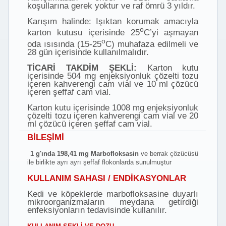
koşullarına gerek yoktur ve raf ömrü 3 yıldır.
Karışım halinde: Işıktan korumak amacıyla
o
karton kutusu içerisinde 25
C’yi aşmayan
o
oda ısısında (15-25
C) muhafaza edilmeli ve
28 gün içerisinde kullanılmalıdır.
TİCARİ TAKDİM ŞEKLİ:
Karton kutu
içerisinde 504 mg enjeksiyonluk çözelti tozu
içeren kahverengi cam vial ve 10 ml çözücü
içeren şeffaf cam vial.
Karton kutu içerisinde 1008 mg enjeksiyonluk
çözelti tozu içeren kahverengi cam vial ve 20
ml çözücü içeren şeffaf cam vial.
BİLEŞİMİ
1 g'ında 198,41 mg Marbofloksasin
ve berrak çözücüsü
ile birlikte ayrı ayrı şeffaf flokonlarda sunulmuştur
KULLANIM SAHASI / ENDİKASYONLAR
Kedi ve köpeklerde marbofloksasine duyarlı
mikroorganizmaların meydana getirdiği
enfeksiyonların tedavisinde kullanılır.