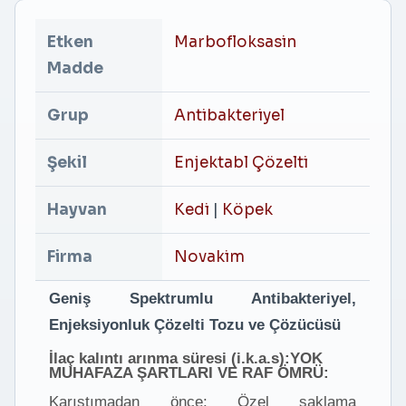
Etken
Marbofloksasin
Madde
Grup
Antibakteriyel
Şekil
Enjektabl Çözelti
Hayvan
Kedi
|
Köpek
Firma
Novakim
Geniş Spektrumlu Antibakteriyel,
Enjeksiyonluk Çözelti Tozu ve Çözücüsü
İlaç kalıntı arınma süresi (i.k.a.s):YOK
MUHAFAZA ŞARTLARI VE RAF ÖMRÜ:
Karıştımadan önce: Özel saklama