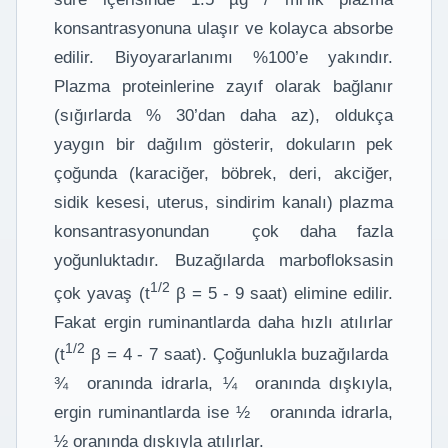
konsantrasyonuna ulaşır ve kolayca absorbe
edilir. Biyoyararlanımı %100’e yakındır.
Plazma proteinlerine zayıf olarak bağlanır
(sığırlarda % 30’dan daha az), oldukça
yaygın bir dağılım gösterir, dokuların pek
çoğunda (karaciğer, böbrek, deri, akciğer,
sidik kesesi, uterus, sindirim kanalı) plazma
konsantrasyonundan çok daha fazla
yoğunluktadır. Buzağılarda marbofloksasin
1/2
çok yavaş (t
β = 5 - 9 saat) elimine edilir.
Fakat ergin ruminantlarda daha hızlı atılırlar
1/2
(t
β = 4 - 7 saat). Çoğunlukla buzağılarda
¾ oranında idrarla, ¼ oranında dışkıyla,
ergin ruminantlarda ise ½ oranında idrarla,
½ oranında dışkıyla atılırlar.