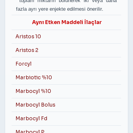
toplam miktarın bölünerek iki veya daha
fazla ayrı yere enjekte edilmesi önerilir.
Aynı Etken Maddeli İlaçlar
Aristos 10
Aristos 2
Forcyl
Marbiotic %10
Marbocyl %10
Marbocyl Bolus
Marbocyl Fd
Marbocyl P