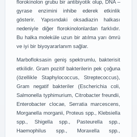
florokinolon grubu bir antibiyotik olup, DNA –
gyrase enzimini inhibe ederek etkinlik
gösterir. Yapısındaki oksadiazin halkası
nedeniyle diğer florokinolonlardan farklıdır.
Bu halka moleküle uzun bir atılma yarı ömrü
ve iyi bir biyoyararlanım sağlar.
Marbofloksasin geniş spektrumlu, bakterisit
etkilidir. Gram pozitif bakterilerin pek çoğuna
(özellikle Staphylococcus, Streptecoccus),
Gram negatif bakteriler (Escherichia coli,
Salmonella typhimurium, Citrobacter freundii,
Enterobacter clocae, Serratia marcescens,
Morganella morganii, Proteus spp., Klebsiella
spp., Shigella spp., Pasteurella spp.,
Haemophilus spp., Moraxella spp.,