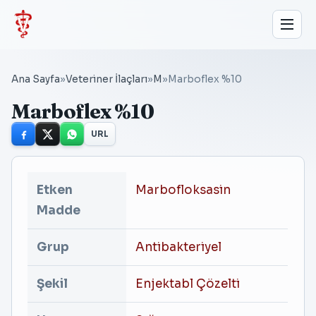
Ana Sayfa
»
Veteriner İlaçları
»
M
»
Marboflex %10
Marboflex %10
URL
Etken
Marbofloksasin
Madde
Grup
Antibakteriyel
Şekil
Enjektabl Çözelti