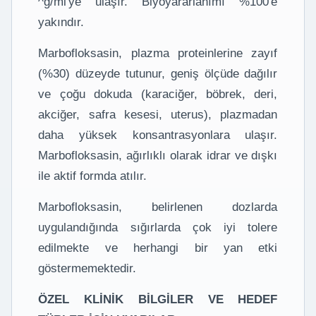
^g/ml'ye ulaşır. Biyoyararlanımı %100'e
yakındır.
Marbofloksasin, plazma proteinlerine zayıf
(%30) düzeyde tutunur, geniş ölçüde dağılır
ve çoğu dokuda (karaciğer, böbrek, deri,
akciğer, safra kesesi, uterus), plazmadan
daha yüksek konsantrasyonlara ulaşır.
Marbofloksasin, ağırlıklı olarak idrar ve dışkı
ile aktif formda atılır.
Marbofloksasin, belirlenen dozlarda
uygulandığında sığırlarda çok iyi tolere
edilmekte ve herhangi bir yan etki
göstermemektedir.
ÖZEL KLİNİK BİLGİLER VE HEDEF