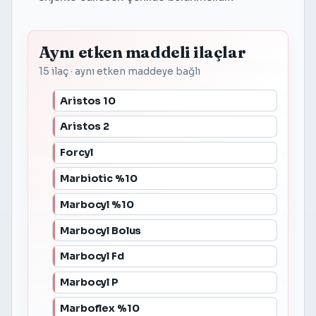
Aynı etken maddeli ilaçlar
15 ilaç · aynı etken maddeye bağlı
Aristos 10
Aristos 2
Forcyl
Marbiotic %10
Marbocyl %10
Marbocyl Bolus
Marbocyl Fd
Marbocyl P
Marboflex %10