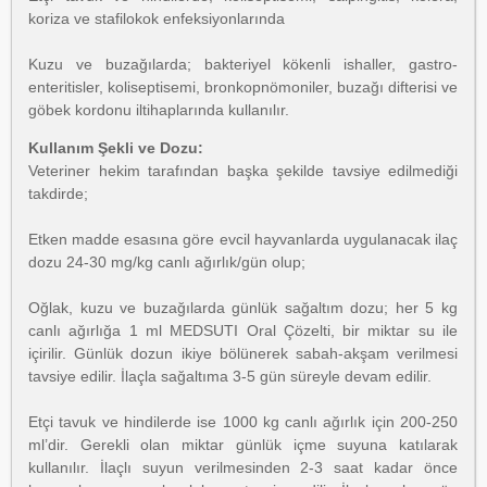
koriza ve stafilokok enfeksiyonlarında
Kuzu ve buzağılarda; bakteriyel kökenli ishaller, gastro-
enteritisler, koliseptisemi, bronkopnömoniler, buzağı difterisi ve
göbek kordonu iltihaplarında kullanılır.
Kullanım Şekli ve Dozu:
Veteriner hekim tarafından başka şekilde tavsiye edilmediği
takdirde;
Etken madde esasına göre evcil hayvanlarda uygulanacak ilaç
dozu 24-30 mg/kg canlı ağırlık/gün olup;
Oğlak, kuzu ve buzağılarda günlük sağaltım dozu; her 5 kg
canlı ağırlığa 1 ml MEDSUTI Oral Çözelti, bir miktar su ile
içirilir. Günlük dozun ikiye bölünerek sabah-akşam verilmesi
tavsiye edilir. İlaçla sağaltıma 3-5 gün süreyle devam edilir.
Etçi tavuk ve hindilerde ise 1000 kg canlı ağırlık için 200-250
ml’dir. Gerekli olan miktar günlük içme suyuna katılarak
kullanılır. İlaçlı suyun verilmesinden 2-3 saat kadar önce