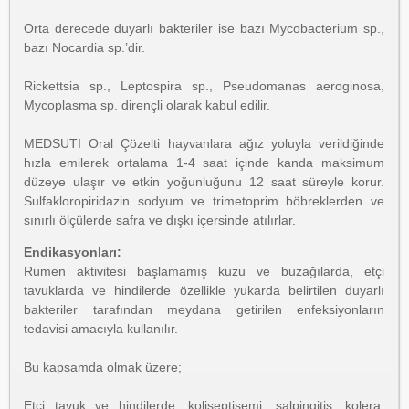
Orta derecede duyarlı bakteriler ise bazı Mycobacterium sp.,
bazı Nocardia sp.’dir.
Rickettsia sp., Leptospira sp., Pseudomanas aeroginosa,
Mycoplasma sp. dirençli olarak kabul edilir.
MEDSUTI Oral Çözelti hayvanlara ağız yoluyla verildiğinde
hızla emilerek ortalama 1-4 saat içinde kanda maksimum
düzeye ulaşır ve etkin yoğunluğunu 12 saat süreyle korur.
Sulfakloropiridazin sodyum ve trimetoprim böbreklerden ve
sınırlı ölçülerde safra ve dışkı içersinde atılırlar.
Endikasyonları:
Rumen aktivitesi başlamamış kuzu ve buzağılarda, etçi
tavuklarda ve hindilerde özellikle yukarda belirtilen duyarlı
bakteriler tarafından meydana getirilen enfeksiyonların
tedavisi amacıyla kullanılır.
Bu kapsamda olmak üzere;
Etçi tavuk ve hindilerde; koliseptisemi, salpingitis, kolera,