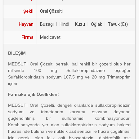
Şekil
Oral Çözelti
Hayvan
Buzağı
|
Hindi
|
Kuzu
|
Oğlak
|
Tavuk (Et)
Firma
Medicavet
BİLEŞİM
MEDSUTI Oral Çözelti berrak, bal renkli bir çözelti olup her
ml’sinde 100 mg Sulfakloropiridazine eşdeğer
Sulfakloropiridazin sodyum 107,5 mg ve 20 mg Trimetoprim
içerir.
Farmakolojik Özellikleri:
MEDSUTI Oral Çözelti, dengeli oranlarda sulfakloropiridazin
sodyum ve trimetoprim karışımı esasına dayanan
güçlendirilmiş bir sülfonamid kombinasyonudur.
Kombinasyonda yer alan sulfakloropiridazin sodyum bakteri
hücresinde bulunan ve nükleik asit sentezi ile hücre çoğalması
için gerekli olan folik asit biyosentezini, dihidrofolik asit