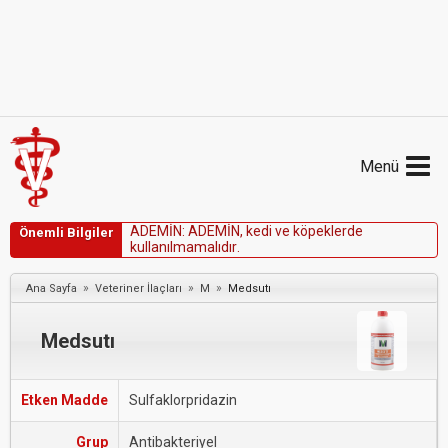
Menü
A
D
E
M
İ
N
:
A
D
E
M
İ
N
,
k
e
d
i
v
e
k
ö
p
e
k
l
e
r
d
e
Önemli Bilgiler
k
u
l
l
a
n
ı
l
m
a
m
a
l
ı
d
ı
r
.
»
»
»
Ana Sayfa
Veteriner İlaçları
M
Medsutı
Medsutı
Etken Madde
Sulfaklorpridazin
Grup
Antibakteriyel