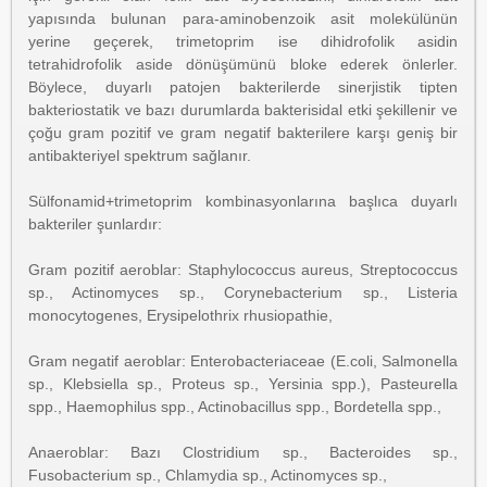
yapısında bulunan para-aminobenzoik asit molekülünün
yerine geçerek, trimetoprim ise dihidrofolik asidin
tetrahidrofolik aside dönüşümünü bloke ederek önlerler.
Böylece, duyarlı patojen bakterilerde sinerjistik tipten
bakteriostatik ve bazı durumlarda bakterisidal etki şekillenir ve
çoğu gram pozitif ve gram negatif bakterilere karşı geniş bir
antibakteriyel spektrum sağlanır.
Sülfonamid+trimetoprim kombinasyonlarına başlıca duyarlı
bakteriler şunlardır:
Gram pozitif aeroblar: Staphylococcus aureus, Streptococcus
sp., Actinomyces sp., Corynebacterium sp., Listeria
monocytogenes, Erysipelothrix rhusiopathie,
Gram negatif aeroblar: Enterobacteriaceae (E.coli, Salmonella
sp., Klebsiella sp., Proteus sp., Yersinia spp.), Pasteurella
spp., Haemophilus spp., Actinobacillus spp., Bordetella spp.,
Anaeroblar: Bazı Clostridium sp., Bacteroides sp.,
Fusobacterium sp., Chlamydia sp., Actinomyces sp.,