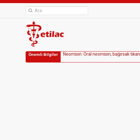
N
e
o
m
i
s
i
n
:
O
r
a
l
n
e
o
m
i
s
i
n
,
b
a
ğ
ı
r
s
a
k
t
ı
k
a
n
Önemli Bilgiler