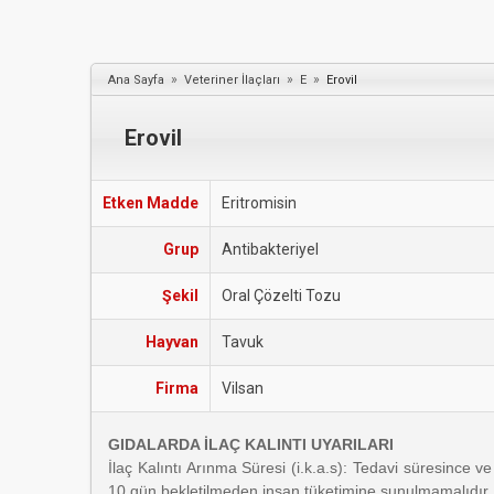
»
»
»
Ana Sayfa
Veteriner İlaçları
E
Erovil
Erovil
Etken Madde
Eritromisin
Grup
Antibakteriyel
Şekil
Oral Çözelti Tozu
Hayvan
Tavuk
Firma
Vilsan
GIDALARDA İLAÇ KALINTI UYARILARI
İlaç Kalıntı Arınma Süresi (i.k.a.s): Tedavi süresinc
10 gün bekletilmeden insan tüketimine sunulmamalıdır.