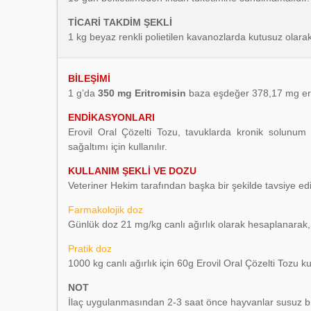
TİCARİ TAKDİM ŞEKLİ
1 kg beyaz renkli polietilen kavanozlarda kutusuz olarak
BİLEŞİMİ
1 g’da
350 mg Eritromisin
baza eşdeğer 378,17 mg eritr
ENDİKASYONLARI
Erovil Oral Çözelti Tozu, tavuklarda kronik solunum y
sağaltımı için kullanılır.
KULLANIM ŞEKLİ VE DOZU
Veteriner Hekim tarafından başka bir şekilde tavsiye edil
Farmakolojik doz
Günlük doz 21 mg/kg canlı ağırlık olarak hesaplanarak, 
Pratik doz
1000 kg canlı ağırlık için 60g Erovil Oral Çözelti Tozu kul
NOT
İlaç uygulanmasından 2-3 saat önce hayvanlar susuz bır