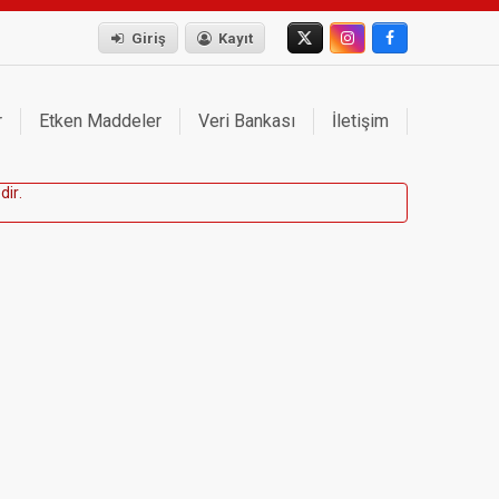
Giriş
Kayıt
r
Etken Maddeler
Veri Bankası
İletişim
e
d
i
r
.