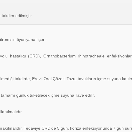
 takdim edilmiştir
omisin tiyosiyanat içerir.
olu hastalığı (CRD), Ornithobacterium rhinotracheale enfeksiyonları,
mediği takdirde; Erovil Oral Çözelti Tozu, tavukların içme suyuna katılmak
tamamı günlük tüketilecek içme suyuna ilave edilir.
lanılmalıdır.
akılmalıdır. Tedaviye CRD’de 5 gün, koriza enfeksiyonunda 7 gün süreyl