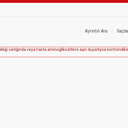
Ayrıntılı Ara
İlaçla
ı
k
l
ı
ğ
ı
v
a
r
l
ı
ğ
ı
n
d
a
v
e
y
a
h
a
s
t
a
a
m
i
n
o
g
l
i
k
o
z
i
t
l
e
r
e
a
ş
ı
r
ı
d
u
y
a
r
l
ı
y
s
a
k
o
n
t
r
e
n
d
i
k