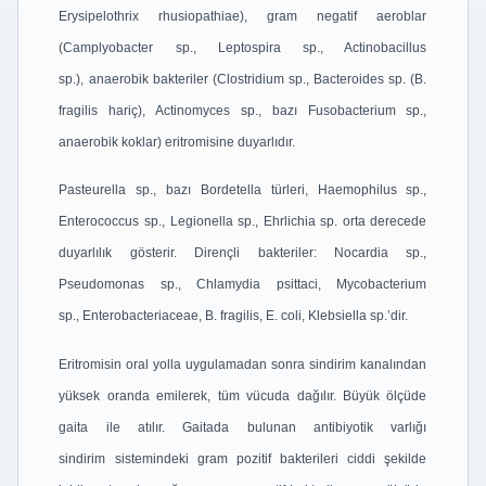
Erysipelothrix
rhusiopathiae), gram negatif aeroblar
(Camplyobacter sp., Leptospira sp., Actinobacillus
sp.),
anaerobik bakteriler (Clostridium sp., Bacteroides sp. (B.
fragilis hariç), Actinomyces sp.,
bazı Fusobacterium sp.,
anaerobik koklar) eritromisine duyarlıdır.
Pasteurella sp., bazı Bordetella türleri, Haemophilus sp.,
Enterococcus sp., Legionella sp.,
Ehrlichia sp. orta derecede
duyarlılık gösterir.
Dirençli bakteriler: Nocardia sp.,
Pseudomonas sp., Chlamydia psittaci, Mycobacterium
sp.,
Enterobacteriaceae, B. fragilis, E. coli, Klebsiella sp.’dir.
Eritromisin oral yolla uygulamadan sonra sindirim kanalından
yüksek oranda emilerek, tüm
vücuda dağılır. Büyük ölçüde
gaita ile atılır. Gaitada bulunan antibiyotik varlığı
sindirim
sistemindeki gram pozitif bakterileri ciddi şekilde