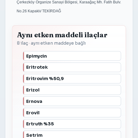
Çerkezköy Organize Sanayi Bölgesi, Karaağaç Mh. Fatih Bulv.
No.26 Kapaklı/ TEKİRDAĞ
Aynı etken maddeli ilaçlar
8 ilaç · aynı etken maddeye bağlı
Epimycin
Eritrotek
Eritrovim %50,9
Erizol
Ernova
Erovil
Ertruth %35
Setrim