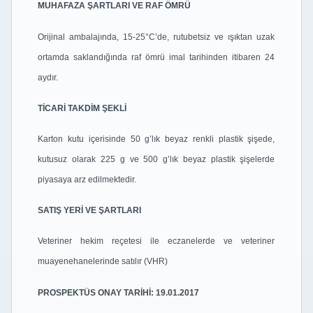
MUHAFAZA ŞARTLARI VE RAF ÖMRÜ
Orijinal ambalajında, 15-25°C’de, rutubetsiz ve ışıktan uzak
ortamda saklandığında raf ömrü
imal tarihinden itibaren 24
aydır.
TİCARİ TAKDİM ŞEKLİ
Karton kutu içerisinde 50 g’lık beyaz renkli plastik şişede,
kutusuz olarak 225 g ve 500 g’lık
beyaz plastik şişelerde
piyasaya arz edilmektedir.
SATIŞ YERİ VE ŞARTLARI
Veteriner hekim reçetesi ile eczanelerde ve veteriner
muayenehanelerinde satılır (VHR)
PROSPEKTÜS ONAY TARİHİ: 19.01.2017