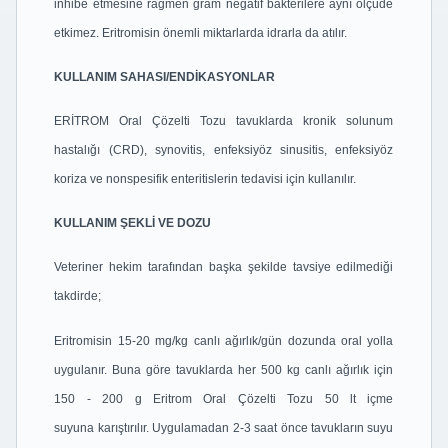
inhibe etmesine rağmen gram negatif
bakterilere aynı ölçüde
etkimez. Eritromisin önemli miktarlarda idrarla da atılır.
KULLANIM SAHASI/ENDİKASYONLAR
ERİTROM Oral Çözelti Tozu tavuklarda kronik solunum
hastalığı (CRD), synovitis,
enfeksiyöz sinusitis, enfeksiyöz
koriza ve nonspesifik enteritislerin tedavisi için kullanılır.
KULLANIM ŞEKLİ VE DOZU
Veteriner hekim tarafından başka şekilde tavsiye edilmediği
takdirde;
Eritromisin 15-20 mg/kg canlı ağırlık/gün dozunda oral yolla
uygulanır. Buna göre tavuklarda
her 500 kg canlı ağırlık için
150 - 200 g Eritrom Oral Çözelti Tozu 50 lt içme
suyuna
karıştırılır. Uygulamadan 2-3 saat önce tavukların suyu