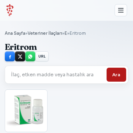
Ana Sayfa
»
Veteriner İlaçları
»
E
»
Eritrom
Eritrom
URL
Ara