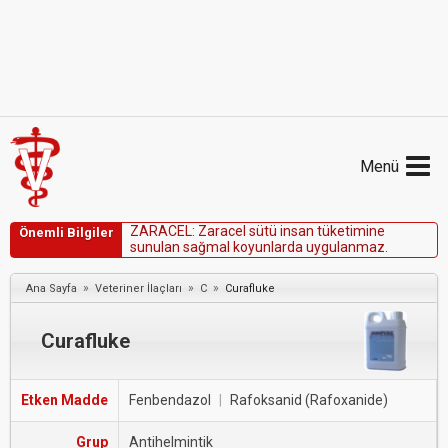
Menü
Z
A
R
A
C
E
L
:
Z
a
r
a
c
e
l
s
ü
t
ü
i
n
s
a
n
t
ü
k
e
t
i
m
i
n
e
Önemli Bilgiler
s
u
n
u
l
a
n
s
a
ğ
m
a
l
k
o
y
u
n
l
a
r
d
a
u
y
g
u
l
a
n
m
a
z
.
»
»
»
Ana Sayfa
Veteriner İlaçları
C
Curafluke
Curafluke
Etken Madde
Fenbendazol
|
Rafoksanid (Rafoxanide)
Grup
Antihelmintik