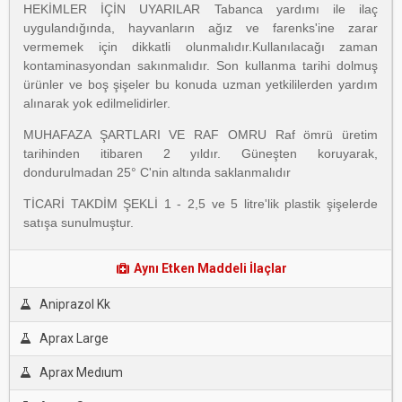
HEKİMLER İÇİN UYARILAR Tabanca yardımı ile ilaç
uygulandığında, hayvanların ağız ve farenks'ine zarar
vermemek için dikkatli olunmalıdır.Kullanılacağı zaman
kontaminasyondan sakınmalıdır. Son kullanma tarihi dolmuş
ürünler ve boş şişeler bu konuda uzman yetkililerden yardım
alınarak yok edilmelidirler.
MUHAFAZA ŞARTLARI VE RAF OMRU Raf ömrü üretim
tarihinden itibaren 2 yıldır. Güneşten koruyarak,
dondurulmadan 25° C'nin altında saklanmalıdır
TİCARİ TAKDİM ŞEKLİ 1 - 2,5 ve 5 litre'lik plastik şişelerde
satışa sunulmuştur.
Aynı Etken Maddeli İlaçlar
Aniprazol Kk
Aprax Large
Aprax Medıum