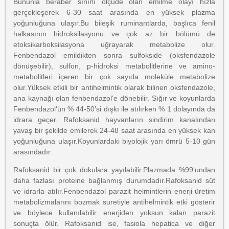
Bununla beraber sınırlı ölçüde olan emilme olayı hızla
gerçekleşerek 6-30 saat arasında en yüksek plazma
yoğunluğuna ulaşır.Bu bileşik ruminantlarda, başlıca fenil
halkasının hidroksilasyonu ve çok az bir bölümü de
etoksikarboksilasyona uğrayarak metabolize olur.
Fenbendazol emildikten sonra sulfokside (oksfendazole
dönüşebilir), sulfon, p-hidroksi metabolitlerine ve amino-
metabolitleri içeren bir çok sayıda moleküle metabolize
olur.Yüksek etkili bir antihelmintik olarak bilinen oksfendazole,
ana kaynağı olan fenbendazol'e dönebilir. Sığır ve koyunlarda
Fenbendazol'ün % 44-50'si dışkı ile atılırken % 1 dolayında da
idrara geçer. Rafoksanid hayvanların sindirim kanalından
yavaş bir şekilde emilerek 24-48 saat arasında en yüksek kan
yoğunluğuna ulaşır.Koyunlardaki biyolojik yarı ömrü 5-10 gün
arasındadır.
Rafoksanid bir çok dokulara yayılabilir.Plazmada %99'undan
daha fazlası proteine bağlanmış durumdadır.Rafoksanid süt
ve idrarla atılır.Fenbendazol parazit helmintlerin enerji-üretim
metabolizmalarını bozmak suretiyle antihelmintik etki gösterir
ve böylece kullanılabilir enerjiden yoksun kalan parazit
sonuçta ölür. Rafoksanid ise, fasiola hepatica ve diğer