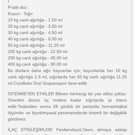
I
Pratik doz :
Koyun - Sığır
10 kg canlı ağırlığa - 1.50 ml
20 kg canlı ağırlığa - 3.00 ml
30 kg canlı ağırlığa - 4.50 ml
40 kg canlı ağırlığa - 6.00 ml
50 kg canlı ağırlığa - 11.25 ml
100 kg canlı ağırlığa - 22.50 ml
200 kg canlı ağırlığa - 45.00 ml
400 kg canlı ağırlığa - 90.00 ml
Bu dozlara daha ağır hayvanlar için, koyunlarda her 10 kg
canlı ağırlığa 1.5 ml, sığırlarda her 50 kg canlı ağırlığa 11.25
ml Curafluke Oral Süspansiyon ilave edilir.
İSTENMEYEN ETKİLER Bilinen herhangi bir yan etkisi yoktur.
Önerilen dozun üç misline kadar sığırlarda iyi tolere
edilir.Tedaviden sonra 28 günlük bir periyotta hematolojikal
ölçümler ve biyokimyasal parametrelerde önemli bir değişiklik
görülmez.
İLAÇ ETKİLEŞİMLERİ Fenbendazol,Yavru atmaya sebep