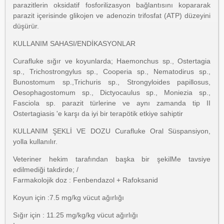
parazitlerin oksidatif fosforilizasyon bağlantısını kopararak
parazit içerisinde glikojen ve adenozin trifosfat (ATP) düzeyini
düşürür.
KULLANIM SAHASI/ENDİKASYONLAR
Curafluke sığır ve koyunlarda; Haemonchus sp., Ostertagia
sp., Trichostrongylus sp., Cooperia sp., Nematodirus sp.,
Bunostomum sp.,Trichuris sp., Strongyloides papillosus,
Oesophagostomum sp., Dictyocaulus sp., Moniezia sp.,
Fasciola sp. parazit türlerine ve aynı zamanda tip II
Ostertagiasis 'e karşı da iyi bir terapötik etkiye sahiptir
KULLANIM ŞEKLİ VE DOZU Curafluke Oral Süspansiyon,
yolla kullanılır.
Veteriner hekim tarafından başka bir şekilMe tavsiye
edilmediği takdirde; /
Farmakolojik doz : Fenbendazol + Rafoksanid
Koyun için :7.5 mg/kg vücut ağırlığı
Sığır için : 11.25 mg/kg/kg vücut ağırlığı