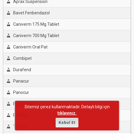
Aprax Suspensıon
Bavet Fenbendazol
Canıverm 175 Mg Tablet
Caniverm 700 Mg Tablet
Caniverm Oral Pat
Combipet
Durafend
Panacur
Panocur
Rabenzole
Sitemiz çerez kullanmaktadır. Detaylı bilgi için
tıklayınız.
Raftiben
Kabul Et
Tenizol