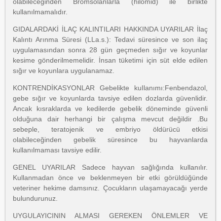
olabileceğinden Bromsolanlarla (hilomid) ile birlikte
kullanılmamalıdır.
GIDALARDAKİ İLAÇ KALINTILARI HAKKINDA UYARILAR İlaç
Kalıntı Arınma Süresi (LLa.s.): Tedavi süresince ve son ilaç
uygulamasından sonra 28 gün geçmeden sığır ve koyunlar
kesime gönderilmemelidir. İnsan tüketimi için süt elde edilen
sığır ve koyunlara uygulanamaz.
KONTRENDİKASYONLAR Gebelikte kuIlanımı:Fenbendazol,
gebe sığır ve koyunlarda tavsiye edilen dozlarda güvenlidir.
Ancak kısraklarda ve kedilerde gebelik döneminde güvenli
olduğuna dair herhangi bir çalışma mevcut değildir .Bu
sebeple, teratojenik ve embriyo öldürücü etkisi
olabileceğinden gebelik süresince bu hayvanlarda
kullanılmaması tavsiye edilir.
GENEL UYARILAR Sadece hayvan sağlığında kullanılır.
Kullanmadan önce ve beklenmeyen bir etki görüldüğünde
veteriner hekime damsınız. Çocukların ulaşamayacağı yerde
bulundurunuz.
UYGULAYICININ ALMASI GEREKEN ÖNLEMLER VE