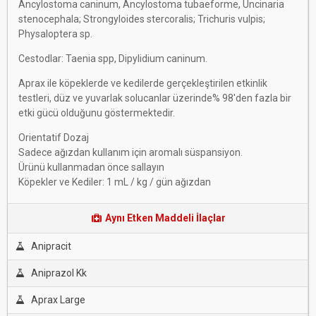
Ancylostoma caninum, Ancylostoma tubaeforme, Uncinaria
stenocephala; Strongyloides stercoralis; Trichuris vulpis;
Physaloptera sp.
Cestodlar: Taenia spp, Dipylidium caninum.
Aprax ile köpeklerde ve kedilerde gerçekleştirilen etkinlik
testleri, düz ve yuvarlak solucanlar üzerinde% 98'den fazla bir
etki gücü olduğunu göstermektedir.
Orientatif Dozaj
Sadece ağızdan kullanım için aromalı süspansiyon.
Ürünü kullanmadan önce sallayın
Köpekler ve Kediler: 1 mL / kg / gün ağızdan
Aynı Etken Maddeli İlaçlar
Anipracit
Aniprazol Kk
Aprax Large