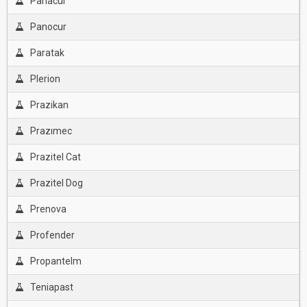
Panacur
Panocur
Paratak
Plerion
Prazikan
Prazımec
Prazitel Cat
Prazitel Dog
Prenova
Profender
Propantelm
Teniapast