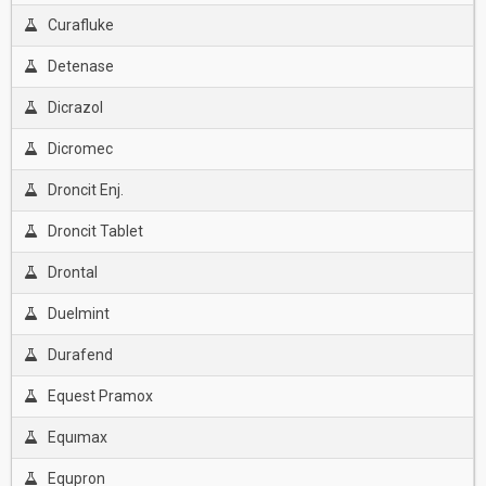
Curafluke
Detenase
Dicrazol
Dicromec
Droncit Enj.
Droncit Tablet
Drontal
Duelmint
Durafend
Equest Pramox
Equımax
Equpron