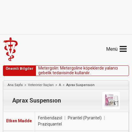
Menü
M
e
t
e
r
g
o
l
i
n
:
M
e
t
e
r
g
o
l
i
n
e
k
ö
p
e
k
l
e
r
d
e
y
a
l
a
n
c
ı
Önemli Bilgiler
g
e
b
e
l
i
k
t
e
d
a
v
i
s
i
n
d
e
k
u
l
l
a
n
ı
l
ı
r
.
»
»
»
Ana Sayfa
Veteriner İlaçları
A
Aprax Suspensıon
Aprax Suspensıon
Fenbendazol
|
Pirantel (Pyrantel)
|
Etken Madde
Praziquantel