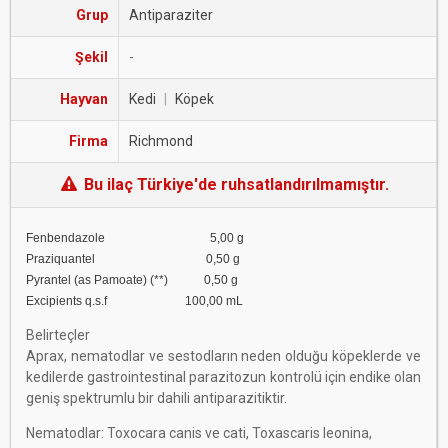
Grup
Antiparaziter
Şekil
-
Hayvan
Kedi
|
Köpek
Firma
Richmond
Bu ilaç Türkiye'de ruhsatlandırılmamıştır.
Fenbendazole 5,00 g
Praziquantel 0,50 g
Pyrantel (as Pamoate) (**) 0,50 g
Excipients q.s.f 100,00 mL
Belirteçler
Aprax, nematodlar ve sestodların neden olduğu köpeklerde ve
kedilerde gastrointestinal parazitozun kontrolü için endike olan
geniş spektrumlu bir dahili antiparazitiktir.
Nematodlar: Toxocara canis ve cati, Toxascaris leonina,