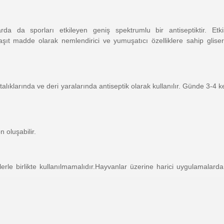
larda da sporları etkileyen geniş spektrumlu bir antiseptiktir. Et
 Taşıt madde olarak nemlendirici ve yumuşatıcı özelliklere sahip glis
stalıklarında ve deri yaralarında antiseptik olarak kullanılır. Günde 3-4
 oluşabilir.
ilerle birlikte kullanılmamalıdır.Hayvanlar üzerine harici uygulamalard