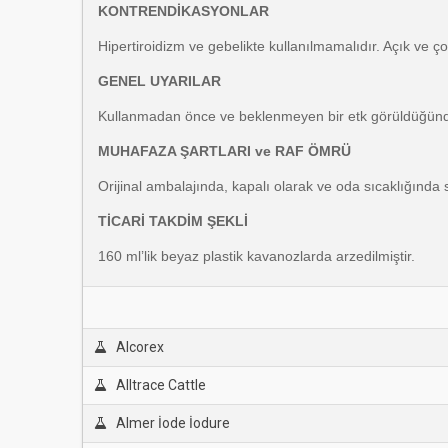
KONTRENDİKASYONLAR
Hipertiroidizm ve gebelikte kullanılmamalıdır. Açık ve ç
GENEL UYARILAR
Kullanmadan önce ve beklenmeyen bir etk görüldüğünde
MUHAFAZA ŞARTLARI ve RAF ÖMRÜ
Orijinal ambalajında, kapalı olarak ve oda sıcaklığında 
TİCARİ TAKDİM ŞEKLİ
160 ml’lik beyaz plastik kavanozlarda arzedilmiştir.
Alcorex
Alltrace Cattle
Almer İode İodure