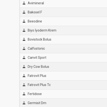
Avimineral
Bakosel F
Beeodine
Biyo İyoderm Krem
Bovistock Bolus
Calfostonic
Canvit Sport
Dry Cow Bolus
Fatrovit Plus
Fatrovit Plus Tc
Fertidose
Germisit Dm