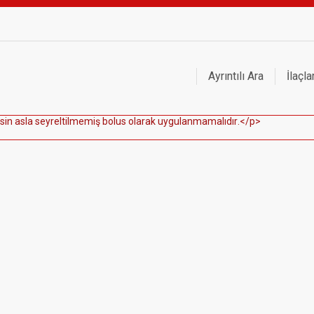
Ayrıntılı Ara
İlaçla
s
i
n
a
s
l
a
s
e
y
r
e
l
t
i
l
m
e
m
i
ş
b
o
l
u
s
o
l
a
r
a
k
u
y
g
u
l
a
n
m
a
m
a
l
ı
d
ı
r
.
<
/
p
>