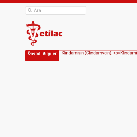
K
l
i
n
d
a
m
i
s
i
n
(
C
l
i
n
d
a
m
y
c
i
n
)
:
<
p
>
K
l
i
n
d
a
m
i
Önemli Bilgiler