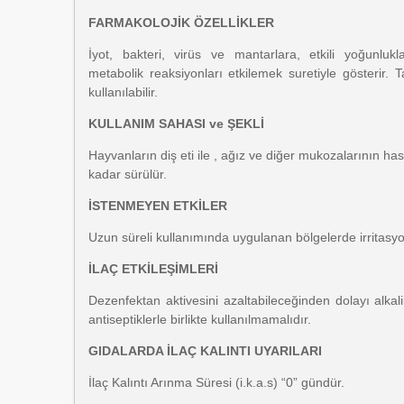
FARMAKOLOJİK ÖZELLİKLER
İyot, bakteri, virüs ve mantarlara, etkili yoğunluk
metabolik reaksiyonları etkilemek suretiyle gösterir.
kullanılabilir.
KULLANIM SAHASI ve ŞEKLİ
Hayvanların diş eti ile , ağız ve diğer mukozalarının ha
kadar sürülür.
İSTENMEYEN ETKİLER
Uzun süreli kullanımında uygulanan bölgelerde irritasyon
İLAÇ ETKİLEŞİMLERİ
Dezenfektan aktivesini azaltabileceğinden dolayı alkal
antiseptiklerle birlikte kullanılmamalıdır.
GIDALARDA İLAÇ KALINTI UYARILARI
İlaç Kalıntı Arınma Süresi (i.k.a.s) “0” gündür.