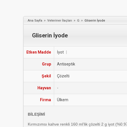
»
»
»
Ana Sayfa
Veteriner İlaçları
G
Gliserin İyode
Gliserin İyode
Etken Madde
İyot
|
Grup
Antiseptik
Şekil
Çözelti
Hayvan
-
Firma
Ülkem
BİLEŞİMİ
Kırmızımsı kahve renkli 160 ml’lik çözelti 2 g iyot (%0.