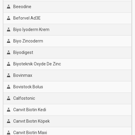
Beeodine
Beforvel Ad3E
Biyo İyoderm Krem
Biyo Zincoderm
Biyodigest
Biyoteknik Oxyde De Zinc
Bovinmax
Bovistock Bolus
Calfostonic
Canvit Biotin Kedi
Canvıt Bıotın Köpek
Canvit Biotin Maxi