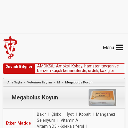
Menü
A
M
O
K
S
İ
L
:
A
m
o
k
s
i
l
K
o
b
a
y
,
h
a
m
s
t
e
r
,
t
a
v
ş
a
n
v
e
Önemli Bilgiler
b
e
n
z
e
r
i
k
ü
ç
ü
k
k
e
m
i
r
i
c
i
l
e
r
d
e
,
ö
r
d
e
k
,
k
a
z
g
i
b
i
p
e
r
d
e
a
y
a
k
l
ı
k
ü
m
e
s
h
a
y
v
a
n
l
a
r
ı
n
d
a
v
e
a
t
l
a
r
d
a
k
u
l
l
a
n
ı
l
m
a
m
a
l
ı
d
ı
r
.
»
»
»
Ana Sayfa
Veteriner İlaçları
M
Megabolus Koyun
Megabolus Koyun
Bakır
|
Çinko
|
İyot
|
Kobalt
|
Manganez
|
Selenyum
|
Vitamin A
|
Etken Madde
Vitamin D3 - Kolekalsiferol
|