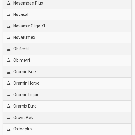
Nosembee Plus
Novacal
Novamıx Olıgo Xl
Novarumex
Obifertil
Obimetri
Oramin Bee
Oramin Horse
Oramin Liquid
Oramix Euro
Oravit Ack
Osteoplus