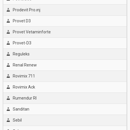
Prodevit Pro.ınj
Provet D3
Provet Vetaminforte
Provet-D3
Reguleks
Renal Renew
Rovimix 711
Rovimix Ack
Rumendur Rl
Sanditan
Sebil