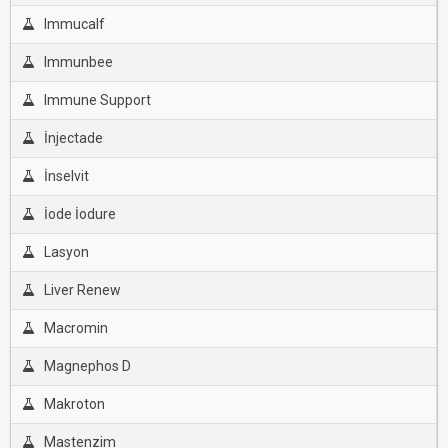
Immucalf
Immunbee
Immune Support
İnjectade
İnselvit
İode İodure
Lasyon
Liver Renew
Macromin
Magnephos D
Makroton
Mastenzim