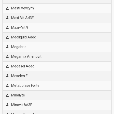
Masti Veyxym
Maxi-Vit Ad3E
Maxi–Vit 9
Medliquid Adec
Megabric
Megamix Aminovit
Megasol Adec
Meselen E
Metabolase Forte
Minalyte
Minavit Ad3E