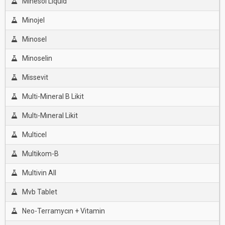
Minesol Lıquıd
Minojel
Minosel
Minoselin
Missevit
Multi-Mineral B Likit
Multı-Mıneral Likit
Multicel
Multikom-B
Multivin All
Mvb Tablet
Neo-Terramycın + Vitamin