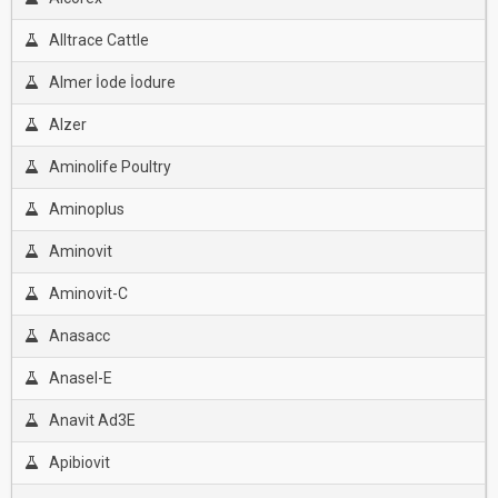
Alltrace Cattle
Almer İode İodure
Alzer
Aminolife Poultry
Aminoplus
Aminovit
Aminovit-C
Anasacc
Anasel-E
Anavit Ad3E
Apibiovit