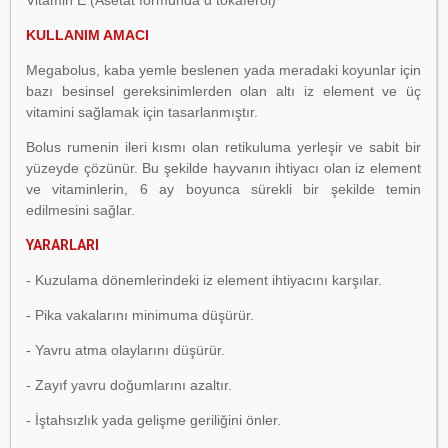
Vitamin E (Asetat formunda α tokaferol)
KULLANIM AMACI
Megabolus, kaba yemle beslenen yada meradaki koyunlar için
bazı besinsel gereksinimlerden olan altı iz element ve üç
vitamini sağlamak için tasarlanmıştır.
Bolus rumenin ileri kısmı olan retikuluma yerleşir ve sabit bir
yüzeyde çözünür. Bu şekilde hayvanın ihtiyacı olan iz element
ve vitaminlerin, 6 ay boyunca sürekli bir şekilde temin
edilmesini sağlar.
YARARLARI
- Kuzulama dönemlerindeki iz element ihtiyacını karşılar.
- Pika vakalarını minimuma düşürür.
- Yavru atma olaylarını düşürür.
- Zayıf yavru doğumlarını azaltır.
- İştahsızlık yada gelişme geriliğini önler.