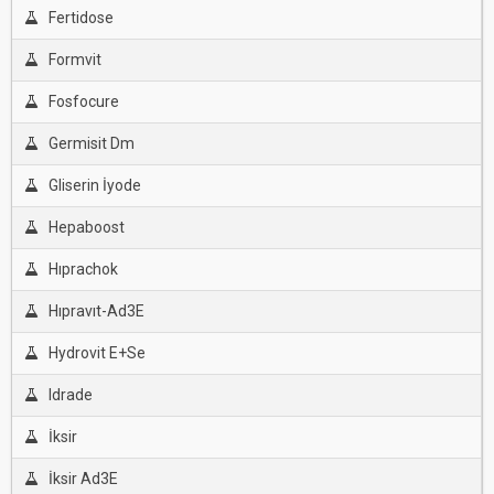
Fertidose
Formvit
Fosfocure
Germisit Dm
Gliserin İyode
Hepaboost
Hıprachok
Hıpravıt-Ad3E
Hydrovit E+Se
Idrade
İksir
İksir Ad3E