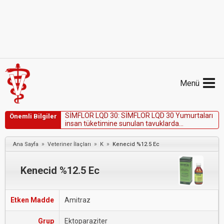
Menü
S
İ
M
F
L
O
R
L
Q
D
3
0
:
S
İ
M
F
L
O
R
L
Q
D
3
0
Y
u
m
u
r
t
a
l
a
r
ı
Önemli Bilgiler
i
n
s
a
n
t
ü
k
e
t
i
m
i
n
e
s
u
n
u
l
a
n
t
a
v
u
k
l
a
r
d
a
k
u
l
l
a
n
ı
l
m
a
z
.
»
»
»
Ana Sayfa
Veteriner İlaçları
K
Kenecid %12.5 Ec
Kenecid %12.5 Ec
Etken Madde
Amitraz
Grup
Ektoparaziter