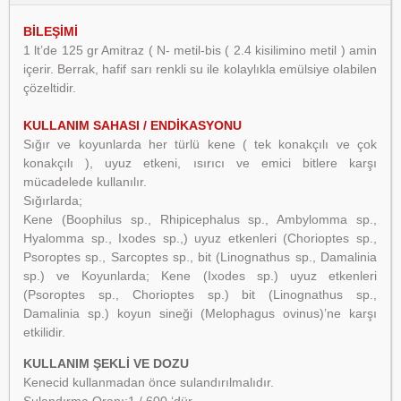
BİLEŞİMİ
1 lt’de 125 gr Amitraz ( N- metil-bis ( 2.4 kisilimino metil ) amin
içerir. Berrak, hafif sarı renkli su ile kolaylıkla emülsiye olabilen
çözeltidir.
KULLANIM SAHASI / ENDİKASYONU
Sığır ve koyunlarda her türlü kene ( tek konakçılı ve çok
konakçılı ), uyuz etkeni, ısırıcı ve emici bitlere karşı
mücadelede kullanılır.
Sığırlarda;
Kene (Boophilus sp., Rhipicephalus sp., Ambylomma sp.,
Hyalomma sp., Ixodes sp.,) uyuz
etkenleri (Chorioptes sp.,
Psoroptes sp., Sarcoptes sp., bit (Linognathus sp., Damalinia
sp.) ve
Koyunlarda;
Kene (Ixodes sp.) uyuz etkenleri
(Psoroptes sp., Chorioptes sp.) bit (Linognathus sp.,
Damalinia
sp.) koyun sineği (Melophagus ovinus)’ne karşı
etkilidir.
KULLANIM ŞEKLİ VE DOZU
Kenecid kullanmadan önce sulandırılmalıdır.