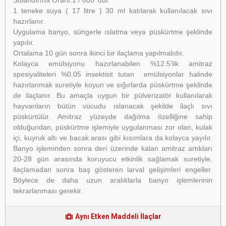
Sulandırma Oranı:1 / 600 ‘dür.
1 teneke suya ( 17 litre ) 30 ml katılarak kullanılacak sıvı
hazırlanır.
Uygulama banyo, süngerle ıslatma veya püskürtme şeklinde
yapılır.
Ortalama 10 gün sonra ikinci bir ilaçlama yapılmalıdır.
Kolayca emülsiyonu hazırlanabilen %12.5’lik amitraz
spesiyaliteleri %0.05 insektisit tutan emülsiyonlar halinde
hazırlanmak suretiyle koyun ve sığırlarda püskürtme şeklinde
de ilaçlanır. Bu amaçla uygun bir pülverizatör kullanılarak
hayvanların bütün vücudu ıslanacak şekilde ilaçlı sıvı
püskürtülür. Amitraz yüzeyde dağılma özelliğine sahip
olduğundan, püskürtme işlemiyle uygulanması zor olan, kulak
içi, kuyruk altı ve bacak arası gibi kısımlara da kolayca yayılır.
Banyo işleminden sonra deri üzerinde kalan amitraz artıkları
20-28 gün arasında koruyucu etkinlik sağlamak suretiyle,
ilaçlamadan sonra baş gösteren larval gelişimleri engeller.
Böylece de daha uzun aralıklarla banyo işlemlerinin
tekrarlanması gerekir.
Aynı Etken Maddeli İlaçlar