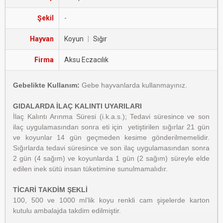
Şekil
-
Hayvan
Koyun
|
Sığır
Firma
Aksu Eczacılık
Gebelikte Kullanım:
Gebe hayvanlarda kullanmayınız.
GIDALARDA İLAÇ KALINTI UYARILARI
İlaç Kalıntı Arınma Süresi (i.k.a.s.); Tedavi süresince ve son
ilaç uygulamasından sonra eti için yetiştirilen sığırlar 21 gün
ve koyunlar 14 gün geçmeden kesime gönderilmemelidir.
Sığırlarda tedavi süresince ve son ilaç uygulamasından sonra
2 gün (4 sağım) ve koyunlarda 1 gün (2 sağım) süreyle elde
edilen inek sütü insan tüketimine sunulmamalıdır.
TİCARİ TAKDİM ŞEKLİ
100, 500 ve 1000 ml’lik koyu renkli cam şişelerde karton
kutulu ambalajda takdim edilmiştir.