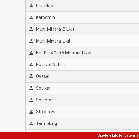
Glutellac
Karbomin
Multi-Mineral B Likit
Multı-Mıneral Likit
Neofleks % 0.5 Metronidazol
Nutrıvet Nature
Ovasel
Sodikar
Sodimed
Stopstres
Termoking
Tulpar
Sitedeki bilgiler Veterin