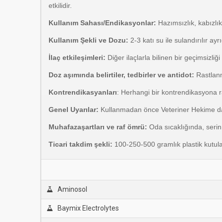
etkilidir.
Kullanım Sahası/Endikasyonlar:
Hazımsızlık, kabızlık
Kullanım Şekli ve Dozu:
2-3 katı su ile sulandırılır ay
İlaç etkileşimleri:
Diğer ilaçlarla bilinen bir geçimsizliği
Doz aşımında belirtiler, tedbirler ve antidot:
Rastlanm
Kontrendikasyanları
: Herhangi bir kontrendikasyona r
Genel Uyarılar:
Kullanmadan önce Veteriner Hekime da
Muhafazaşartları ve raf ömrü:
Oda sıcaklığında, serin 
Ticari takdim şekli:
100-250-500 gramlık plastik kutul
Aminosol
Baymix Electrolytes