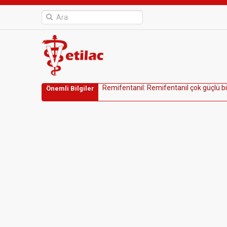
R
e
m
i
f
e
n
t
a
n
i
l
:
R
e
m
i
f
e
n
t
a
n
i
l
ç
o
k
g
ü
ç
l
ü
b
i
Önemli Bilgiler