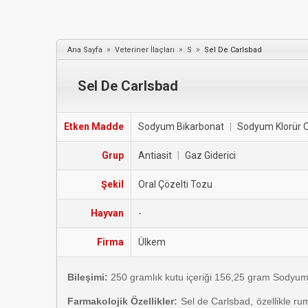
»
»
»
Ana Sayfa
Veteriner İlaçları
S
Sel De Carlsbad
Sel De Carlsbad
Etken Madde
Sodyum Bikarbonat
|
Sodyum Klorür O
Grup
Antiasit
|
Gaz Giderici
Şekil
Oral Çözelti Tozu
Hayvan
-
Firma
Ülkem
Bileşimi:
250 gramlık kutu içeriği 156,25 gram Sodyum
Farmakolojik Özellikler:
Sel de Carlsbad, özellikle ru