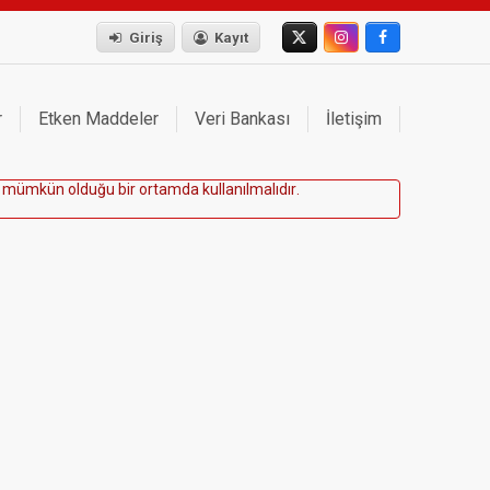
Giriş
Kayıt
r
Etken Maddeler
Veri Bankası
İletişim
m
ü
m
k
ü
n
o
l
d
u
ğ
u
b
i
r
o
r
t
a
m
d
a
k
u
l
l
a
n
ı
l
m
a
l
ı
d
ı
r
.