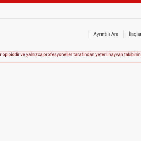
Ayrıntılı Ara
İlaçla
r
o
p
i
o
i
d
d
i
r
v
e
y
a
l
n
ı
z
c
a
p
r
o
f
e
s
y
o
n
e
l
l
e
r
t
a
r
a
f
ı
n
d
a
n
y
e
t
e
r
l
i
h
a
y
v
a
n
t
a
k
i
b
i
n
i
n