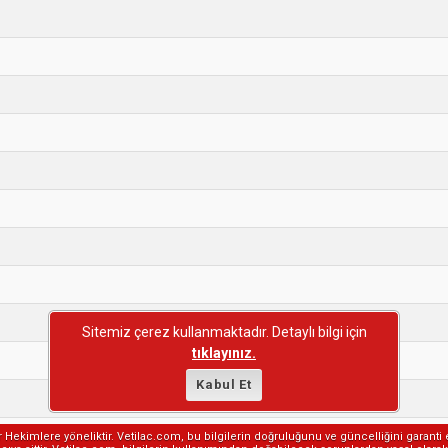
Sitemiz çerez kullanmaktadır. Detaylı bilgi için
tıklayınız.
Kabul Et
er Hekimlere yöneliktir. Vetilac.com, bu bilgilerin doğruluğunu ve güncelliğini garanti 