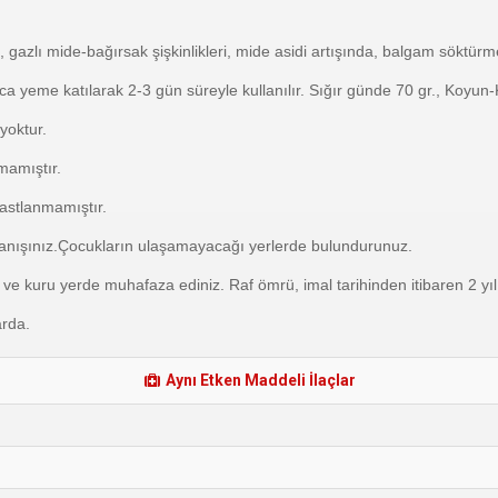
, gazlı mide-bağırsak şişkinlikleri, mide asidi artışında, balgam söktür
rıca yeme katılarak 2-3 gün süreyle kullanılır. Sığır günde 70 gr., Koyun-K
 yoktur.
amıştır.
astlanmamıştır.
nışınız.Çocukların ulaşamayacağı yerlerde bulundurunuz.
ve kuru yerde muhafaza ediniz. Raf ömrü, imal tarihinden itibaren 2 yıl
arda.
Aynı Etken Maddeli İlaçlar