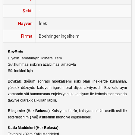
Şekil
-
Hayvan
İnek
Firma
Boehringer Ingelheim
Bovikalc
Diyetik Tamamlayıcı Mineral Yem
Süt humması riskinin azaltılması amacıyla
Süt İnekleri İçin
Bovikalc doğum sonrası hipokalsemi riski olan ineklerde kullanılan,
yüksek düzeyde kalsiyum içeren oral diyet takviyesidir. Bovikalc aynı
zamanda süt hummasının enjeksiyonluk kalsiyum ile tedavisi sonrasında
takviye olarak da kullanılabilir.
Bileşenler (Her Bolusta)
: Kalsiyum klorür, kalsiyum sülfat, asetik asit ile
esterleştirilmiş yağ asitlerinin mono ve digliseridleri.
Katkı Maddeleri (Her Bolusta):
Teknolojik Yem Katkı Maddeleri