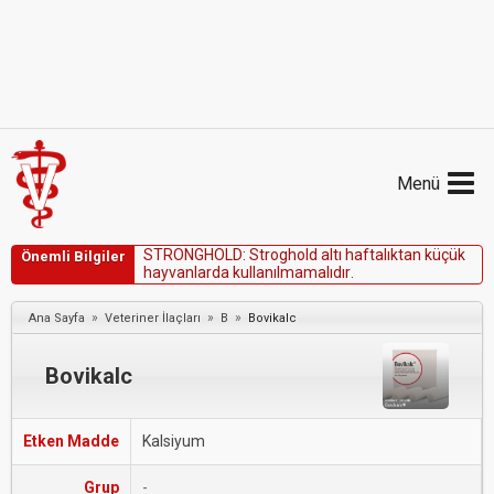
Menü
S
T
R
O
N
G
H
O
L
D
:
S
t
r
o
g
h
o
l
d
a
l
t
ı
h
a
f
t
a
l
ı
k
t
a
n
k
ü
ç
ü
k
Önemli Bilgiler
h
a
y
v
a
n
l
a
r
d
a
k
u
l
l
a
n
ı
l
m
a
m
a
l
ı
d
ı
r
.
»
»
»
Ana Sayfa
Veteriner İlaçları
B
Bovikalc
Bovikalc
Etken Madde
Kalsiyum
Grup
-