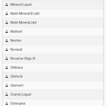
Minesol Lıquıd
Multi-Mineral B Likit
Multı-Mıneral Likit
Multicel
Neoton
Novacal
Novamıx Olıgo Xl
Obibaca
Obifertil
Obimetri
Oramin Liquid
Osteoplus