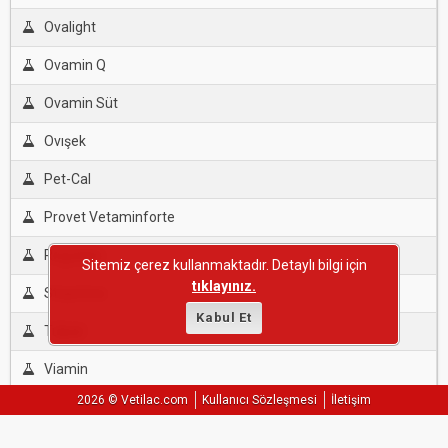
Ovalight
Ovamin Q
Ovamin Süt
Ovışek
Pet-Cal
Provet Vetaminforte
Reguleks
Sitemiz çerez kullanmaktadır. Detaylı bilgi için
tıklayınız.
Stopstres
Kabul Et
Tulpar
Viamin
2026 © Vetilac.com
Kullanıcı Sözleşmesi
İletişim