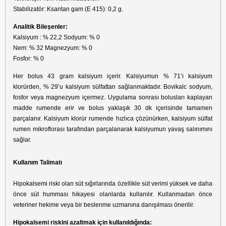
Stabilizatör: Ksantan gam (E 415): 0,2 g.
Analitik Bileşenler:
Kalsiyum : % 22,2 Sodyum: % 0
Nem: % 32 Magnezyum: % 0
Fosfor: % 0
Her bolus 43 gram kalsiyum içerir. Kalsiyumun % 71’i kalsiyum
klorürden, % 29’u kalsiyum sülfattan sağlanmaktadır. Bovikalc sodyum,
fosfor veya magnezyum içermez. Uygulama sonrası bolusları kaplayan
madde rumende erir ve bolus yaklaşık 30 dk içerisinde tamamen
parçalanır. Kalsiyum klorür rumende hızlıca çözünürken, kalsiyum sülfat
rumen mikroflorası tarafından parçalanarak kalsiyumun yavaş salınımını
sağlar.
Kullanım Talimatı
Hipokalsemi riski olan süt sığırlarında özellikle süt verimi yüksek ve daha
önce
süt humması
hikayesi olanlarda kullanılır. Kullanmadan önce
veteriner hekime veya bir beslenme uzmanına danışılması önerilir.
Hipokalsemi riskini azaltmak için kullanıldığında: