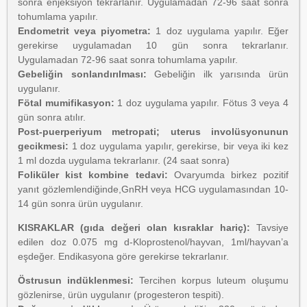
sonra enjeksiyon tekrarlanır. Uygulamadan 72-96 saat sonra
tohumlama yapılır.
Endometrit veya piyometra:
1 doz uygulama yapılır. Eğer
gerekirse uygulamadan 10 gün sonra tekrarlanır.
Uygulamadan 72-96 saat sonra tohumlama yapılır.
Gebeliğin sonlandırılması:
Gebeliğin ilk yarısında ürün
uygulanır.
Fötal mumifikasyon:
1 doz uygulama yapılır. Fötus 3 veya 4
gün sonra atılır.
Post-puerperiyum metropati; uterus involüsyonunun
gecikmesi:
1 doz uygulama yapılır, gerekirse, bir veya iki kez
1 ml dozda uygulama tekrarlanır. (24 saat sonra)
Foliküler kist kombine tedavi:
Ovaryumda birkez pozitif
yanıt gözlemlendiğinde,GnRH veya HCG uygulamasından 10-
14 gün sonra ürün uygulanır.
KISRAKLAR (gıda değeri olan kısraklar hariç):
Tavsiye
edilen doz 0.075 mg d-Kloprostenol/hayvan, 1ml/hayvan’a
eşdeğer. Endikasyona göre gerekirse tekrarlanır.
Östrusun indüklenmesi:
Tercihen korpus luteum oluşumu
gözlenirse, ürün uygulanır (progesteron tespiti).