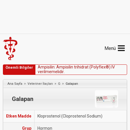
Menü
A
m
p
i
s
i
l
i
n
:
A
m
p
i
s
i
l
i
n
t
r
i
h
i
d
r
a
t
(
P
o
l
y
f
l
e
x
®
)
I
V
Önemli Bilgiler
v
e
r
i
l
m
e
m
e
l
i
d
i
r
.
»
»
»
Ana Sayfa
Veteriner İlaçları
G
Galapan
Galapan
Etken Madde
Kloprostenol (Cloprostenol Sodium)
Grup
Hormon