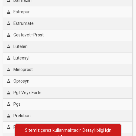
Dalmazin
Estropur
Estrumate
Gestavet–Prost
Lutelen
Luteosyl
Minoprost
Oprosyn
Pgf Veyx Forte
Pgs
Preloban
Prostagin
Sitemiz çerez kullanmaktadır. Detaylı bilgi için