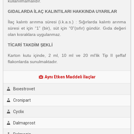
kullanılmamalıdır.
GIDALARDA İLAÇ KALINTILARI HAKKINDA UYARILAR
İlaç kalıntı arınma süresi (i.k.a.s.) : Sığırlarda kalıntı arınma
süresi et için “1” (bir), süt için “0”(sıfır) gündür. Gıda değeri
olan kısraklara uygulanmaz.
TİCARİ TAKDİM ŞEKLİ
Karton kutu içinde, 2 ml, 10 ml ve 20 ml’lik Tip II şeffaf
flakonlarda sunulmaktadır.
Aynı Etken Maddeli İlaçlar
Bıoestrovet
Cronipart
Cyclix
Dalmaprost