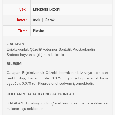
Şekil
Enjektabl Çözelti
Hayvan
İnek
|
Kısrak
Firma
Biovita
GALAPAN
Enjeksiyonluk Çözelti/ Veteriner Sentetik Prostaglandin
Sadece hayvan sağlığında kullanılır.
BİLEŞİMİ
Galapan Enjeksiyonluk Çözelti, berrak renksiz veya açık sarı
renkli olup; beher ml’de 0.075 mg (d)-Kloprostenol baza
eşdeğer, 0.079 (d)-Kloprostenol sodyum içermektedir.
KULLANIM SAHASI / ENDİKASYONLAR
GALAPAN Enjeksiyonluk Çözelti’nin inek ve kısraklardaki
kullanımı şu şekildedir: