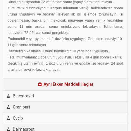
İkinci enjeksiyondan 72 ve 96 saat sonra yapay olarak tohumlayın.
Yumurtalık disfonksiyonu: Korpus luteumun varlığı belirlendikten sonra
ürünü uygulayın ve tedaviyi izleyen ilk ısıl işlemde tohumlayın. Isı
gözlenmezse, başka bir jinekolojik muayene yapın ve ilk tedaviden
sonra 11 gün aradan sonra enjeksiyonu tekrarlayın. Tohumlama,
tedaviden 72-96 saat sonra gerçekleşir.
Endometrit veya pyometra: 1 doz ürün uygulayın. Gerekirse tedaviyi 10-
11 gün sonra tekrarlayın.
Hamileliğin kesilmesi: Ürünü hamileliğin ilk yarısında uygulayın.
Fetal mumyalama: 1 doz ürün uygulayın. Fetüs 3 ila 4 gün sonra çıkarılır.
Gecikmiş uterin evrimi: 1 doz ürün verin ve endike ise tedaviyi 24 saat
arayla bir veya iki kez tekrarlayın.
Aynı Etken Maddeli İlaçlar
Bıoestrovet
Cronipart
Cyclix
Dalmaprost