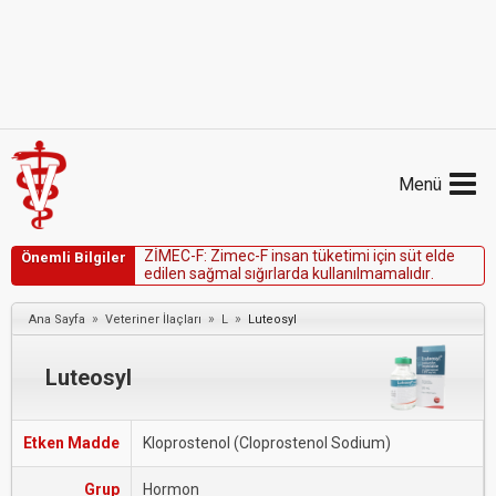
Menü
Z
İ
M
E
C
-
F
:
Z
i
m
e
c
-
F
i
n
s
a
n
t
ü
k
e
t
i
m
i
i
ç
i
n
s
ü
t
e
l
d
e
Önemli Bilgiler
e
d
i
l
e
n
s
a
ğ
m
a
l
s
ı
ğ
ı
r
l
a
r
d
a
k
u
l
l
a
n
ı
l
m
a
m
a
l
ı
d
ı
r
.
»
»
»
Ana Sayfa
Veteriner İlaçları
L
Luteosyl
Luteosyl
Etken Madde
Kloprostenol (Cloprostenol Sodium)
Grup
Hormon