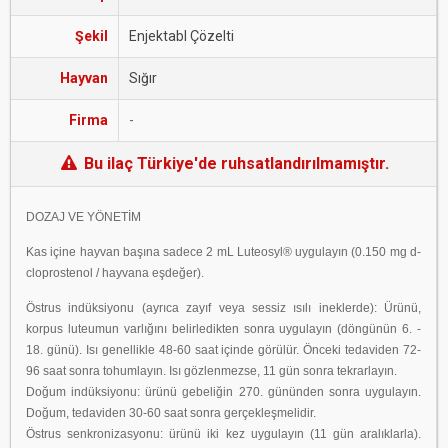
Şekil
Enjektabl Çözelti
Hayvan
Sığır
Firma
-
Bu ilaç Türkiye'de ruhsatlandırılmamıştır.
DOZAJ VE YÖNETİM
Kas içine hayvan başına sadece 2 mL Luteosyl® uygulayın (0.150 mg d-
cloprostenol / hayvana eşdeğer).
Östrus indüksiyonu (ayrıca zayıf veya sessiz ısılı ineklerde): Ürünü,
korpus luteumun varlığını belirledikten sonra uygulayın (döngünün 6. -
18. günü). Isı genellikle 48-60 saat içinde görülür. Önceki tedaviden 72-
96 saat sonra tohumlayın. Isı gözlenmezse, 11 gün sonra tekrarlayın.
Doğum indüksiyonu: ürünü gebeliğin 270. gününden sonra uygulayın.
Doğum, tedaviden 30-60 saat sonra gerçekleşmelidir.
Östrus senkronizasyonu: ürünü iki kez uygulayın (11 gün aralıklarla).