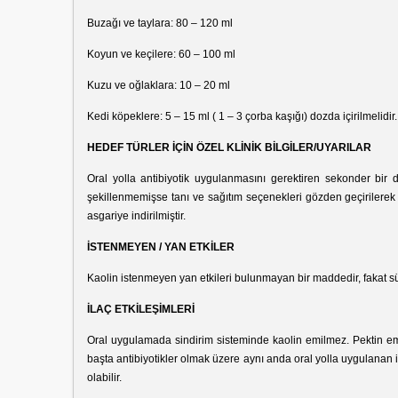
Buzağı ve taylara: 80 – 120 ml
Koyun ve keçilere: 60 – 100 ml
Kuzu ve oğlaklara: 10 – 20 ml
Kedi köpeklere: 5 – 15 ml ( 1 – 3 çorba kaşığı) dozda içirilmelidir.
HEDEF TÜRLER İÇİN ÖZEL KLİNİK BİLGİLER/UYARILAR
Oral yolla antibiyotik uygulanmasını gerektiren sekonder bir 
şekillenmemişse tanı ve sağıtım seçenekleri gözden geçirilerek
asgariye indirilmiştir.
İSTENMEYEN / YAN ETKİLER
Kaolin istenmeyen yan etkileri bulunmayan bir maddedir, fakat sür
İLAÇ ETKİLEŞİMLERİ
Oral uygulamada sindirim sisteminde kaolin emilmez. Pektin emi
başta antibiyotikler olmak üzere aynı anda oral yolla uygulanan il
olabilir.