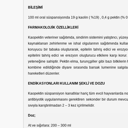
BİLEŞİMİ
100 ml oral süspansiyonda 19 g kaolin ( %19) , 0,4 g pektin (% 0,
FARMAKOLOJİK ÖZELLİKLERİ
Kaopektin veteriner sağıtımda, sindirim sistemini yatıştırıcı, yüz
kaynaklanan zehirlenme ve ishal olgularının sağıtımında kulla
koruyucu bir tabaka oluşturarak, epitelin tahriş edici ve eroz
epitelini tahriş edici ve erezyon oluşturucu etkilere karşı koru
yeteneğine sahiptir. Pektin elma, turunçgiller gibi bazı bitkileri
kombine edildiğinde diyare sırasında barsak lumenine salgılan
hareketleri düzenler.
ENDİKASYONLARI KULLANIM ŞEKLİ VE DOZU
Kaopektin süspansiyon kanatlılar hariç tüm evcil hayvanlarda nons
antibiyotik uygulanmasını gerektiren sekonder bir durum mevcut
sıvıyla karıştırılmadan 2 – 3 kez içirilmelidir.
Doz;
At ve sığırlara: 200 – 300 ml