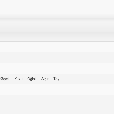
Köpek
|
Kuzu
|
Oğlak
|
Sığır
|
Tay