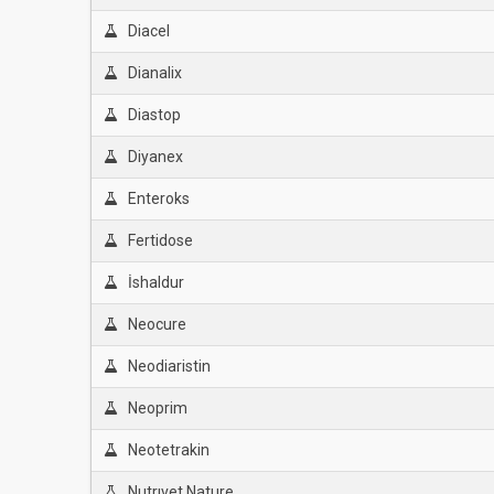
Diacel
Dianalix
Diastop
Diyanex
Enteroks
Fertidose
İshaldur
Neocure
Neodiaristin
Neoprim
Neotetrakin
Nutrıvet Nature