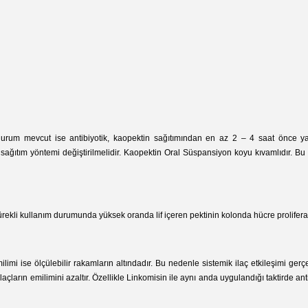
durum mevcut ise antibiyotik, kaopektin sağıtımından en az 2 – 4 saat önce ya 
 sağıtım yöntemi değiştirilmelidir. Kaopektin Oral Süspansiyon koyu kıvamlıdır. B
ekli kullanım durumunda yüksek oranda lif içeren pektinin kolonda hücre proliferasy
limi ise ölçülebilir rakamların altındadır. Bu nedenle sistemik ilaç etkileşimi 
açların emilimini azaltır. Özellikle Linkomisin ile aynı anda uygulandığı taktirde an