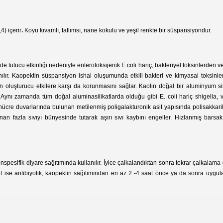
4) içerir
.
Koyu kıvamlı, tatlımsı, nane kokulu ve yeşil renkte bir süspansiyondur.
eyde tutucu etkinliği nedeniyle enterotoksijenik E.coli hariç, bakteriyel toksinlerden
nılır. Kaopektin süspansiyon ishal oluşumunda etkili bakteri ve kimyasal toksi
yon oluşturucu etkilere karşı da korunmasını sağlar. Kaolin doğal bir aluminyum s
r. Aynı zamanda tüm doğal aluminasilikatlarda olduğu gibi E. coli hariç shigella, 
n hücre duvarlarında bulunan metilenmiş poligalakturonik asit yapısında polisakkarit
an fazla sıvıyı bünyesinde tutarak aşırı sıvı kaybını engeller. Hızlanmış barsak
pesifik diyare sağıtımında kullanılır. İyice çalkalandıktan sonra tekrar çalkalama ge
 ise antibiyotik, kaopektin sağıtımından en az 2 -4 saat önce ya da sonra uygula