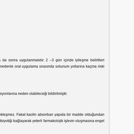
da sonra uygulanmalıdır. 2 –3 gün içinde iyileşme belirtileri
u nedenle oral uygulama sırasında solunum yollarına kaçma riski
onlarına neden olabileceği bildirilmiştir.
gerçekleşmez. Fakat kaolin absorban yapıda bir madde olduğundan
tibiyotiği bağlayarak yeterli farmakolojik işlevin oluşmasına engel