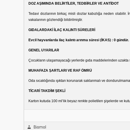
DOZ AŞIMINDA BELİRTİLER, TEDBİRLER VE ANTİDOT
Tedavi dozlarının birkaç misli dozlar kabızlığa neden olabilir.
vakalarının gözlendiği bildirilmiştir.
GIDALARDAKİ İLAÇ KALINTI SÜRELERİ
Evcil hayvanlarda ilaç kalıntı arınma süresi (İKAS) : 0 gündür.
GENEL UYARILAR
Çocukların ulaşamayacağı yerlerde gıda maddelerinden uzakta s
MUHAFAZA ŞARTLARI VE RAF ÖMRÜ
Oda sıcaklığında ışıktan korunarak saklanmalı ve dondurulmamalıd
TİCARİ TAKDİM ŞEKLİ
Karton kutuda 100 ml’lik beyaz renkte polietilen şişelerde ve kutu
Bismol