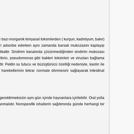
 ve bazı inorganik kimyasal toksinlerden ( kurşun, kadmiyum, bakır)
nleri adsorbe ederken aynı zamanda barsak mukozasını kaplayıp
ilikattır. Sindirim kanalında çözünmediğinden sindirim mukozası
vibrio, pseudomonas gibi bakteri toksinleri ve virusları bağlama
tir. Pektin su tutucu ve büzüştürücü özelliği nedeniyle, kaolin ile
 hareketlerinin tekrar normale dönmesini sağlayarak intestinal
rektirmeksizin aynı gün içinde hayvanlara içirilebilir. Oral yolla
nmalıdır. Nonspesifik ishallerin sağıtımında günde herhangi bir