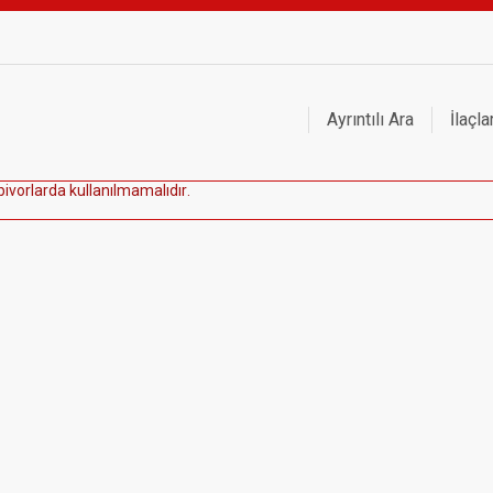
Ayrıntılı Ara
İlaçla
b
i
v
o
r
l
a
r
d
a
k
u
l
l
a
n
ı
l
m
a
m
a
l
ı
d
ı
r
.