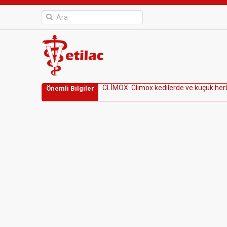
C
L
İ
M
O
X
:
C
l
i
m
o
x
k
e
d
i
l
e
r
d
e
v
e
k
ü
ç
ü
k
h
e
r
Önemli Bilgiler