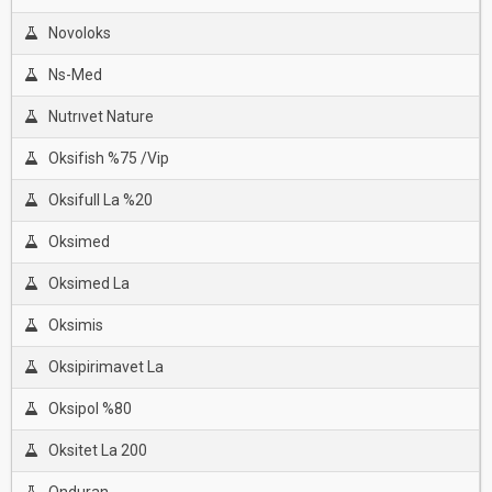
Novoloks
Ns-Med
Nutrıvet Nature
Oksifish %75 /Vip
Oksifull La %20
Oksimed
Oksimed La
Oksimis
Oksipirimavet La
Oksipol %80
Oksitet La 200