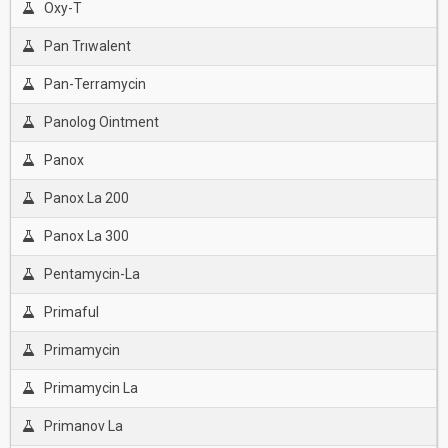
Oxy-T
Pan Trıwalent
Pan-Terramycin
Panolog Ointment
Panox
Panox La 200
Panox La 300
Pentamycin-La
Primaful
Primamycin
Primamycin La
Primanov La