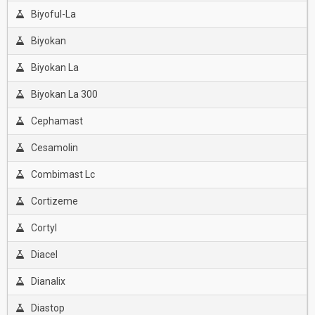
Biyoful-La
Biyokan
Biyokan La
Biyokan La 300
Cephamast
Cesamolin
Combimast Lc
Cortizeme
Cortyl
Diacel
Dianalix
Diastop