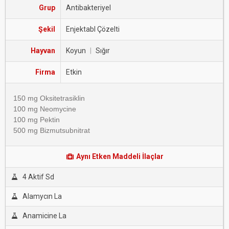
Grup
Antibakteriyel
Şekil
Enjektabl Çözelti
Hayvan
Koyun
|
Sığır
Firma
Etkin
150 mg Oksitetrasiklin
100 mg Neomycine
100 mg Pektin
500 mg Bizmutsubnitrat
Aynı Etken Maddeli İlaçlar
4 Aktif Sd
Alamycın La
Anamicine La