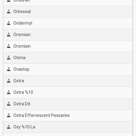
Onduran
Orbeseal
Oridermyl
Oromisin
Oromisin
Otimix
Ovastop
Oxtra
Oxtra %10
Oxtra Dd
Oxtra Effervescent Pessaries
Oxy %10 La