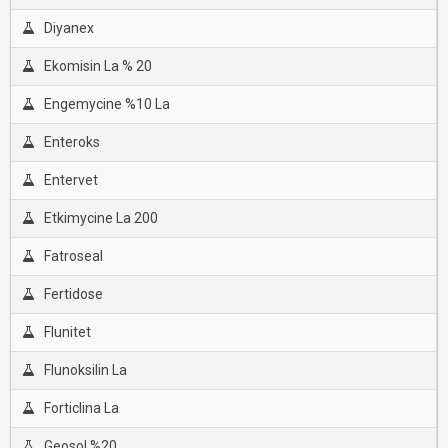
Diyanex
Ekomisin La % 20
Engemycine %10 La
Enteroks
Entervet
Etkimycine La 200
Fatroseal
Fertidose
Flunitet
Flunoksilin La
Forticlina La
Geosol %20