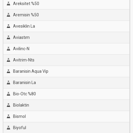
Areksitet %50
Aremisin %50
Avesiklin La
Aviastım
Avilinc-N
Avitrim-Nts
Baranisin Aqua Vip
Baranisin La
Bio-Otc %80
Biolaktin
Bismol
Biyoful