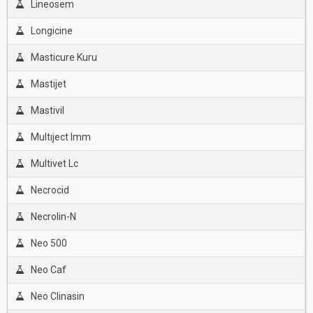
Lineosem
Longicine
Masticure Kuru
Mastijet
Mastivil
Multıject Imm
Multivet Lc
Necrocid
Necrolin-N
Neo 500
Neo Caf
Neo Clinasin