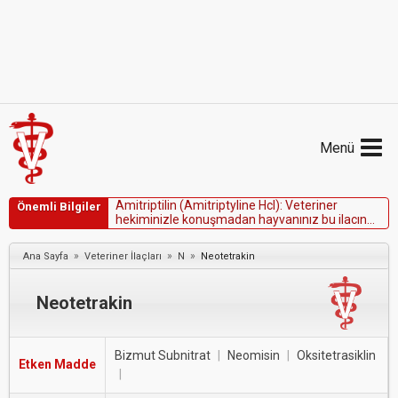
Menü
A
m
i
t
r
i
p
t
i
l
i
n
(
A
m
i
t
r
i
p
t
y
l
i
n
e
H
c
l
)
:
V
e
t
e
r
i
n
e
r
Önemli Bilgiler
h
e
k
i
m
i
n
i
z
l
e
k
o
n
u
ş
m
a
d
a
n
h
a
y
v
a
n
ı
n
ı
z
b
u
i
l
a
c
ı
n
ü
z
e
r
i
n
d
e
y
k
e
n
p
i
r
e
t
a
s
m
a
s
ı
k
u
l
l
a
n
m
a
y
ı
n
ı
z
.
»
»
»
Ana Sayfa
Veteriner İlaçları
N
Neotetrakin
Neotetrakin
Bizmut Subnitrat
|
Neomisin
|
Oksitetrasiklin
Etken Madde
|