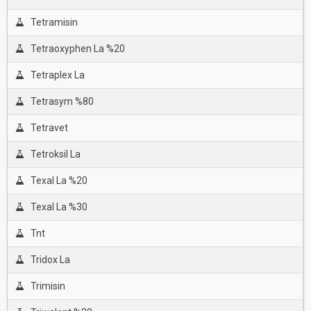
Tetramisin
Tetraoxyphen La %20
Tetraplex La
Tetrasym %80
Tetravet
Tetroksil La
Texal La %20
Texal La %30
Tnt
Tridox La
Trimisin