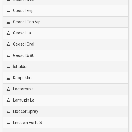
Geosol Enj.
Geosol Fish Vip
Geosol La
Geosol Oral
Geosol% 80
İshaldur
Kaopektin
Lactomast
Lamuzin La
Lidocor Sprey
Lincocin Forte S