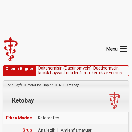
Menü
D
a
k
t
i
n
o
m
i
s
i
n
(
D
a
c
t
i
n
o
m
y
c
i
n
)
:
D
a
c
t
i
n
o
m
y
c
i
n
,
Önemli Bilgiler
k
ü
ç
ü
k
h
a
y
v
a
n
l
a
r
d
a
l
e
n
f
o
m
a
,
k
e
m
i
k
v
e
y
u
m
u
ş
a
k
d
o
k
u
s
a
r
k
o
m
l
a
r
ı
v
e
k
a
r
s
i
n
o
m
l
a
r
ı
n
t
e
d
a
v
i
s
i
n
d
e
k
u
l
l
a
n
ı
l
m
ı
ş
t
ı
r
»
»
»
Ana Sayfa
Veteriner İlaçları
K
Ketobay
Ketobay
Etken Madde
Ketoprofen
Grup
Analjezik
|
Antienflamatuar