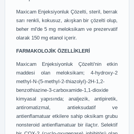
Maxicam Enjeksiyonluk Çözelti, steril, berrak
sarı renkli, kokusuz, akışkan bir çözelti olup,
beher ml'de 5 mg meloksikam ve prezervatif
olarak 150 mg etanol içerir.
FARMAKOLOJİK ÖZELLİKLERİ
Maxicam Enjeksiyonluk Çözelti'nin etkin
maddesi olan meloksikam; 4-hydroxy-2
methyl-N-(5-methyl-2-thiazolyl)-2H-1,2-
benzothiazine-3-carboxamide-1,1-dioxide
kimyasal yapısında; analjezik, antipiretik,
antiromatizmal, antieksudatif ve
antienflamatuar etkilere sahip oksikam grubu
nonsteroid antienflamatuar bir ilaçtır. Selektif
bir COX-2 (cyclo-oxygenase) inhibitörü olan