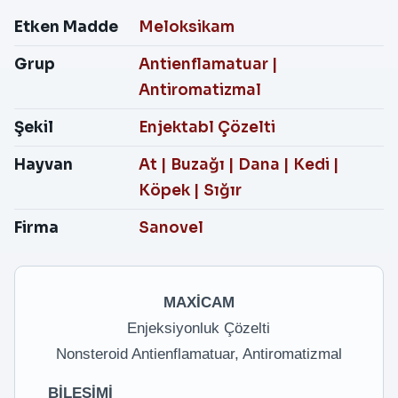
Etken Madde
Meloksikam
Grup
Antienflamatuar
|
Antiromatizmal
Şekil
Enjektabl Çözelti
Hayvan
At
|
Buzağı
|
Dana
|
Kedi
|
Köpek
|
Sığır
Firma
Sanovel
MAXİCAM
Enjeksiyonluk Çözelti
Nonsteroid Antienflamatuar, Antiromatizmal
BİLEŞİMİ