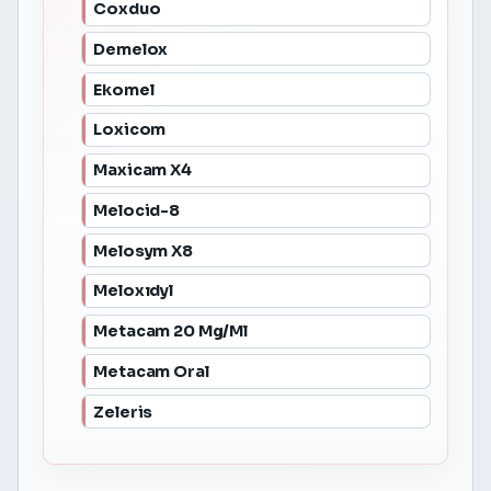
Coxduo
Demelox
Ekomel
Loxicom
Maxicam X4
Melocid-8
Melosym X8
Meloxıdyl
Metacam 20 Mg/Ml
Metacam Oral
Zeleris