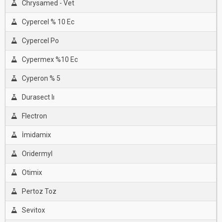
Chrysamed - Vet
Cypercel % 10 Ec
Cypercel Po
Cypermex %10 Ec
Cyperon % 5
Durasect Iı
Flectron
İmidamix
Oridermyl
Otimix
Pertoz Toz
Sevitox