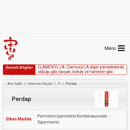
Menü
C
L
A
M
O
X
Y
L
L
A
:
C
l
a
m
o
x
y
l
L
A
d
i
ğ
e
r
p
e
n
i
s
i
l
i
n
l
e
r
d
e
Önemli Bilgiler
o
l
d
u
ğ
u
g
i
b
i
t
a
v
ş
a
n
,
k
o
b
a
y
v
e
h
a
m
s
t
e
r
g
i
b
i
k
e
m
i
r
g
e
n
l
e
r
d
e
k
u
l
l
a
n
ı
l
m
a
m
a
l
ı
d
ı
r
.
»
»
»
Ana Sayfa
Veteriner İlaçları
P
Perdap
Perdap
Permetrin/permetrin Kombinasyonları
|
Etken Madde
Sipermetrin