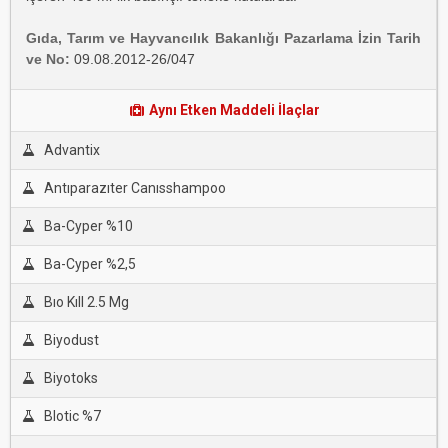
Gıda, Tarım ve Hayvancılık Bakanlığı Pazarlama İzin Tarih
ve No:
09.08.2012-26/047
Aynı Etken Maddeli İlaçlar
Advantix
Antıparazıter Canısshampoo
Ba-Cyper %10
Ba-Cyper %2,5
Bıo Kıll 2.5 Mg
Biyodust
Biyotoks
Blotic %7