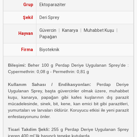
Grup
Ektoparaziter
Şekil
Deri Sprey
Güvercin
|
Kanarya
|
Muhabbet Kuşu
|
Hayvan
Papağan
Firma
Biyoteknik
Bileşimi:
Beher 100 g Perdap Deriye Uygulanan Sprey’de :
Cypermethrin: 0,08 g - Permethrin: 0,81 g
Kullanım Sahası / Endikasyonları:
Perdap Deriye
Uygulanan Sprey, başta güvercinler olmak üzere, muhabbet
kuşu, kanarya, papağan gibi kafes kuşlarının dış parazit
mücadelesinde, sinek, bit, kene, kan emici bit gibi parazitleri,
yumurtaları ve larvaları öldürür. Koruyucu etkisi ile yeni parazit
enfestasyonunu önler.
Ticari Takdim Şekli:
255 g Perdap Deriye Uygulanan Sprey
içeren 400 ml`lik basınçlı teneke kutularda.