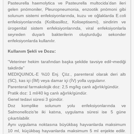
Pasteurella haemolytica ve Pasteurella multocida’dan ileri
gelen pnömoniler, Pleuropneumonia, enzootik pnömoni gibi
solunum sistemi enfeksiyonlarında, kuzu ve oğlaklarda E.coli
enfeksiyonlarında (Kolibasilloz, Koliseptisemi), sindirim ve
ürogenital sistem enfeksiyonlarında, viral enfeksiyonlarla
seyreden duyarlı bakterilerin oluşturduğu sekonder
enfeksiyonlarda kullanılır.
Kullanım Şekli ve Dozu:
“Veteriner hekim tarafından başka şekilde tavsiye edil¬mediği
takdirde”
MEDIQUINOL-E %10 Enj. Çöz., parenteral olarak deri altı
(SC), kas içi (İM) veya damar içi (İV) yolla uygulanır.
Parenteral farmakolojik doz: 2,5 mg/kg canlı ağırlık/gündür.
Pratik doz: 1 ml/40 kg canlı ağırlık/gündür.
Genel tedavi süresi 3 gündür.
Doz komplike solunum yolu enfeksiyonlarında ve
Salmonellozis’te iki katına, uygulama süresi ise 5 güne
çıkartılabilir.
Aynı uygulama noktasına büyükbaş hayvanlarda maksimum
10 ml, küçükbaş hayvanlarda maksimum 5 ml enjekte edilir.