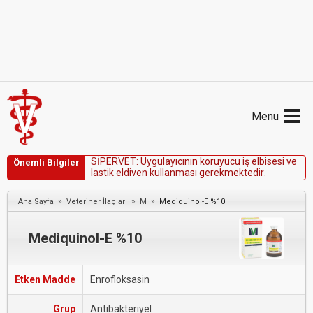
Menü
S
İ
P
E
R
V
E
T
:
U
y
g
u
l
a
y
ı
c
ı
n
ı
n
k
o
r
u
y
u
c
u
i
ş
e
l
b
i
s
e
s
i
v
e
Önemli Bilgiler
l
a
s
t
i
k
e
l
d
i
v
e
n
k
u
l
l
a
n
m
a
s
ı
g
e
r
e
k
m
e
k
t
e
d
i
r
.
»
»
»
Ana Sayfa
Veteriner İlaçları
M
Mediquinol-E %10
Mediquinol-E %10
Etken Madde
Enrofloksasin
Grup
Antibakteriyel