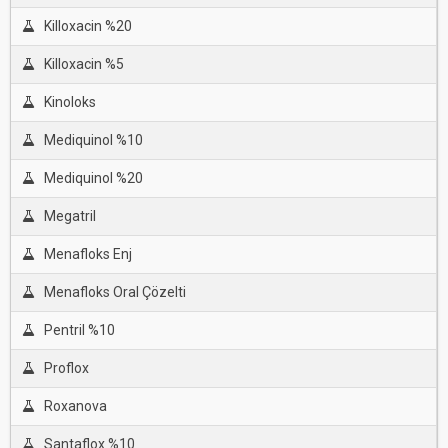
Killoxacin %20
Killoxacin %5
Kinoloks
Mediquinol %10
Mediquinol %20
Megatril
Menafloks Enj
Menafloks Oral Çözelti
Pentril %10
Proflox
Roxanova
Santaflox %10