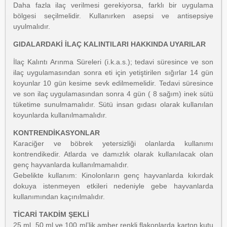
Daha fazla ilaç verilmesi gerekiyorsa, farklı bir uygulama
bölgesi seçilmelidir. Kullanırken asepsi ve antisepsiye
uyulmalıdır.
GIDALARDAKİ İLAÇ KALINTILARI HAKKINDA UYARILAR
İlaç Kalıntı Arınma Süreleri (i.k.a.s.); tedavi süresince ve son
ilaç uygulamasından sonra eti için yetiştirilen sığırlar 14 gün
koyunlar 10 gün kesime sevk edilmemelidir. Tedavi süresince
ve son ilaç uygulamasından sonra 4 gün ( 8 sağım) inek sütü
tüketime sunulmamalıdır. Sütü insan gıdası olarak kullanılan
koyunlarda kullanılmamalıdır.
KONTRENDİKASYONLAR
Karaciğer ve böbrek yetersizliği olanlarda kullanımı
kontrendikedir. Atlarda ve damızlık olarak kullanılacak olan
genç hayvanlarda kullanılmamalıdır.
Gebelikte kullanım: Kinolonların genç hayvanlarda kıkırdak
dokuya istenmeyen etkileri nedeniyle gebe hayvanlarda
kullanımından kaçınılmalıdır.
TİCARİ TAKDİM ŞEKLİ
25 ml, 50 ml ve 100 ml’lik amber renkli flakonlarda karton kutu