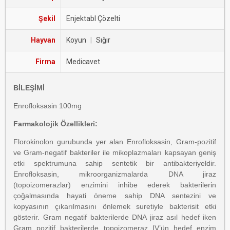
Şekil
Enjektabl Çözelti
Hayvan
Koyun
|
Sığır
Firma
Medicavet
BİLEŞİMİ
Enrofloksasin 100mg
Farmakolojik Özellikleri:
Florokinolon gurubunda yer alan Enrofloksasin, Gram-pozitif
ve Gram-negatif bakteriler ile mikoplazmaları kapsayan geniş
etki spektrumuna sahip sentetik bir antibakteriyeldir.
Enrofloksasin, mikroorganizmalarda DNA jiraz
(topoizomerazlar) enzimini inhibe ederek bakterilerin
çoğalmasında hayati öneme sahip DNA sentezini ve
kopyasının çıkarılmasını önlemek suretiyle bakterisit etki
gösterir. Gram negatif bakterilerde DNA jiraz asıl hedef iken
Gram pozitif bakterilerde topoizomeraz IV’ün hedef enzim