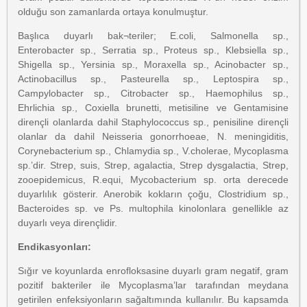
olduğu son zamanlarda ortaya konulmuştur.
Başlıca duyarlı bak¬teriler; E.coli, Salmonella sp.,
Enterobacter sp., Serratia sp., Proteus sp., Klebsiella sp.,
Shigella sp., Yersinia sp., Moraxella sp., Acinobacter sp.,
Actinobacillus sp., Pasteurella sp., Leptospira sp.,
Campylobacter sp., Citrobacter sp., Haemophilus sp.,
Ehrlichia sp., Coxiella brunetti, metisiline ve Gentamisine
dirençli olanlarda dahil Staphylococcus sp., penisiline dirençli
olanlar da dahil Neisseria gonorrhoeae, N. meningiditis,
Corynebacterium sp., Chlamydia sp., V.cholerae, Mycoplasma
sp.’dir. Strep, suis, Strep, agalactia, Strep dysgalactia, Strep,
zooepidemicus, R.equi, Mycobacterium sp. orta derecede
duyarlılık gösterir. Anerobik kokların çoğu, Clostridium sp.,
Bacteroides sp. ve Ps. multophila kinolonlara genellikle az
duyarlı veya dirençlidir.
Endikasyonları:
Sığır ve koyunlarda enrofloksasine duyarlı gram negatif, gram
pozitif bakteriler ile Mycoplasma’lar tarafından meydana
getirilen enfeksiyonların sağaltımında kullanılır. Bu kapsamda