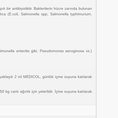
lı bir antibiyotiktir. Bakterilerin hücre zarında bulunan
aşlıca (E.coli, Salmonella spp; Salmonella typhimurium,
almonella enteritis gibi, Pseudomonas aeroginosa vs.)
in yaklaşık 2 ml MEDICOL, günlük içme suyuna katılarak
g canlı ağırlık için yeterlidir. İçme suyuna katılarak