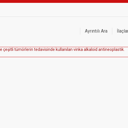
Ayrıntılı Ara
İlaçla
e
ç
e
ş
i
t
l
i
t
ü
m
ö
r
l
e
r
i
n
t
e
d
a
v
i
s
i
n
d
e
k
u
l
l
a
n
ı
l
a
n
v
i
n
k
a
a
l
k
a
l
o
i
d
a
n
t
i
n
e
o
p
l
a
s
t
i
k
.