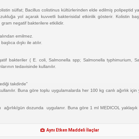
n sülfat; Bacillus colistinus kültürlerinden elde edilmiş polipeptid yapı
zukluğa yol açarak kuvvetli bakterisidal etkinlik gösterir. Kolistin b
ram negatif bakterilere etkilidir.
nalından emilmez.
şlıca dışkı ile atılır.
tif bakteriler ( E. coli, Salmonella spp; Salmonella typhimurium, S
arının tedavisinde kullanılır.
ediği takdirde"
kullanılır. Buna göre toplu uygulamalarda her 100 kg canlı ağırlık iç
 ağırlık/gün dozunda uygulanır. Buna göre 1 ml MEDICOL yaklaşık 50 k
Aynı Etken Maddeli İlaçlar