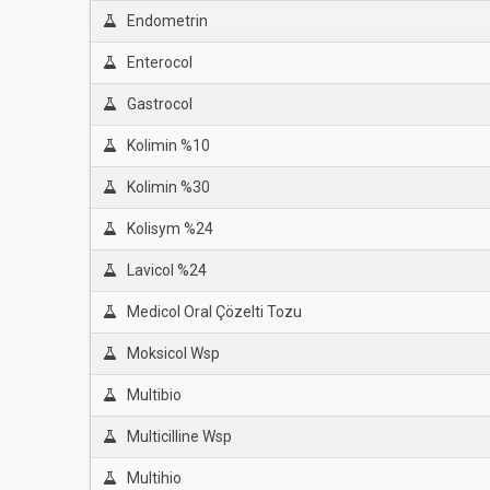
Endometrin
Enterocol
Gastrocol
Kolimin %10
Kolimin %30
Kolisym %24
Lavicol %24
Medicol Oral Çözelti Tozu
Moksicol Wsp
Multibio
Multicilline Wsp
Multihio