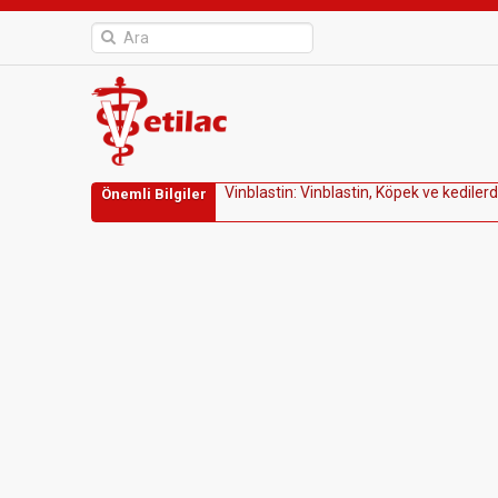
V
i
n
b
l
a
s
t
i
n
:
V
i
n
b
l
a
s
t
i
n
,
K
ö
p
e
k
v
e
k
e
d
i
l
e
r
d
Önemli Bilgiler