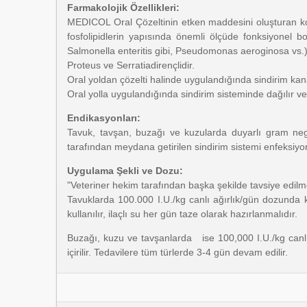
Farmakolojik Özellikleri:
MEDICOL Oral Çözeltinin etken maddesini oluşturan kolisti
fosfolipidlerin yapısında önemli ölçüde fonksiyonel bo
Salmonella enteritis gibi, Pseudomonas aeroginosa vs.) g
Proteus ve Serratiadirençlidir.
Oral yoldan çözelti halinde uygulandığında sindirim ka
Oral yolla uygulandığında sindirim sisteminde dağılır ve ba
Endikasyonları:
Tavuk, tavşan, buzağı ve kuzularda duyarlı gram nega
tarafından meydana getirilen sindirim sistemi enfeksiyonl
Uygulama Şekli ve Dozu:
"Veteriner hekim tarafından başka şekilde tavsiye edilm
Tavuklarda 100.000 I.U./kg canlı ağırlık/gün dozunda 
kullanılır, ilaçlı su her gün taze olarak hazırlanmalıdır.
Buzağı, kuzu ve tavşanlarda ise 100,000 I.U./kg canlı
içirilir. Tedavilere tüm türlerde 3-4 gün devam edilir.