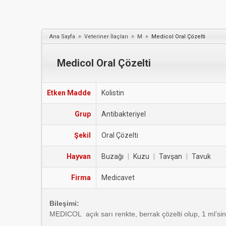
»
»
»
Ana Sayfa
Veteriner İlaçları
M
Medicol Oral Çözelti
Medicol Oral Çözelti
Etken Madde
Kolistin
Grup
Antibakteriyel
Şekil
Oral Çözelti
Hayvan
Buzağı
|
Kuzu
|
Tavşan
|
Tavuk
Firma
Medicavet
Bileşimi:
MEDICOL açık sarı renkte, berrak çözelti olup, 1 ml’sinde