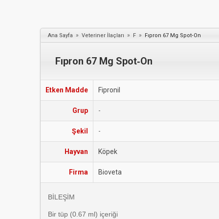
»
»
»
Ana Sayfa
Veteriner İlaçları
F
Fıpron 67 Mg Spot‐On
Fıpron 67 Mg Spot‐On
Etken Madde
Fipronil
Grup
-
Şekil
-
Hayvan
Köpek
Firma
Bioveta
BİLEŞİM
Bir tüp (0.67 ml) içeriği