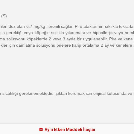
 (S).
n doz olan 6.7 mg/kg ﬁpronili sağlar. Pire ataklarının sıklıkla tekrarlan
nin gerektiği veya köpeğin sıklıkla yıkanması ve hipoallerjik veya nem
ma solüsyonu köpeklerde 2 veya 3 ayda bir uygulanabilir. Pire ve kene
için damlatma solüsyonu pirelere karşı ortalama 2 ay ve kenelere karş
ma sıcaklığı gerekmemektedir. Işıktan korumak için orijinal kutusunda ve 
Aynı Etken Maddeli İlaçlar