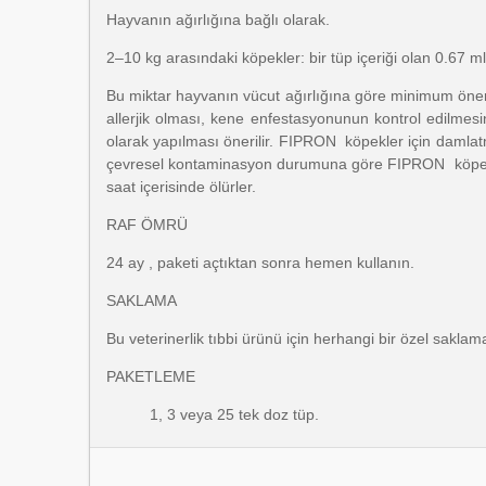
Hayvanın ağırlığına bağlı olarak.
2–10 kg arasındaki köpekler: bir tüp içeriği olan 0.67 ml
Bu miktar hayvanın vücut ağırlığına göre minimum önerile
allerjik olması, kene enfestasyonunun kontrol edilmesi
olarak yapılması önerilir. FIPRON köpekler için damlat
çevresel kontaminasyon durumuna göre FIPRON köpekler 
saat içerisinde ölürler.
RAF ÖMRÜ
24 ay , paketi açtıktan sonra hemen kullanın.
SAKLAMA
Bu veterinerlik tıbbi ürünü için herhangi bir özel sakla
PAKETLEME
1, 3 veya 25 tek doz tüp.