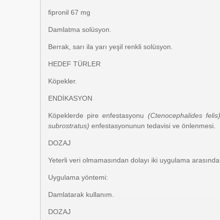
ﬁpronil 67 mg
Damlatma solüsyon.
Berrak, sarı ila yarı yeşil renkli solüsyon.
HEDEF TÜRLER
Köpekler.
ENDİKASYON
Köpeklerde pire enfestasyonu
(Ctenocephalides feli
subrostratus)
enfestasyonunun tedavisi ve önlenmesi.
DOZAJ
Yeterli veri olmamasından dolayı iki uygulama arasınd
Uygulama yöntemi:
Damlatarak kullanım.
DOZAJ