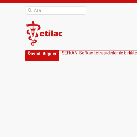
S
E
F
K
A
N
:
S
e
f
k
a
n
t
e
t
r
a
s
i
k
l
i
n
l
e
r
i
l
e
b
i
r
l
i
k
t
e
Önemli Bilgiler