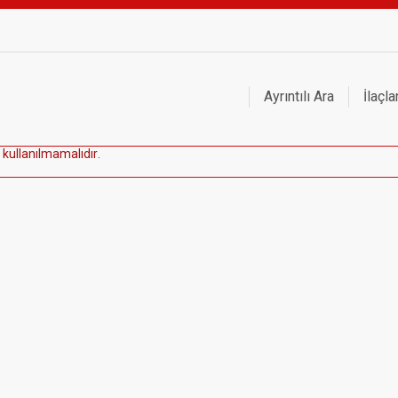
Ayrıntılı Ara
İlaçla
k
u
l
l
a
n
ı
l
m
a
m
a
l
ı
d
ı
r
.