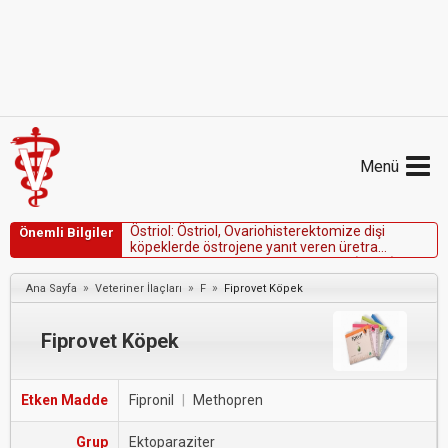
Menü
Ö
s
t
r
i
o
l
:
Ö
s
t
r
i
o
l
,
O
v
a
r
i
o
h
i
s
t
e
r
e
k
t
o
m
i
z
e
d
i
ş
i
Önemli Bilgiler
k
ö
p
e
k
l
e
r
d
e
ö
s
t
r
o
j
e
n
e
y
a
n
ı
t
v
e
r
e
n
ü
r
e
t
r
a
s
f
i
n
k
t
e
r
m
e
k
a
n
i
z
m
a
s
ı
y
e
t
e
r
s
i
z
l
i
ğ
i
n
i
(
U
S
M
I
)
t
e
d
a
v
i
e
t
m
e
k
i
ç
i
n
o
n
a
y
l
a
n
a
n
k
ı
s
a
e
t
k
i
l
i
ö
s
t
r
o
j
e
n
.
»
»
»
Ana Sayfa
Veteriner İlaçları
F
Fiprovet Köpek
Fiprovet Köpek
Etken Madde
Fipronil
|
Methopren
Grup
Ektoparaziter