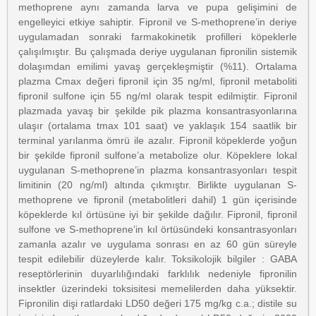
methoprene aynı zamanda larva ve pupa gelişimini de
engelleyici etkiye sahiptir. Fipronil ve S-methoprene’in deriye
uygulamadan sonraki farmakokinetik profilleri köpeklerle
çalışılmıştır. Bu çalışmada deriye uygulanan fipronilin sistemik
dolaşımdan emilimi yavaş gerçekleşmiştir (%11). Ortalama
plazma Cmax değeri fipronil için 35 ng/ml, fipronil metaboliti
fipronil sulfone için 55 ng/ml olarak tespit edilmiştir. Fipronil
plazmada yavaş bir şekilde pik plazma konsantrasyonlarına
ulaşır (ortalama tmax 101 saat) ve yaklaşık 154 saatlik bir
terminal yarılanma ömrü ile azalır. Fipronil köpeklerde yoğun
bir şekilde fipronil sulfone’a metabolize olur. Köpeklere lokal
uygulanan S-methoprene’in plazma konsantrasyonları tespit
limitinin (20 ng/ml) altında çıkmıştır. Birlikte uygulanan S-
methoprene ve fipronil (metabolitleri dahil) 1 gün içerisinde
köpeklerde kıl örtüsüne iyi bir şekilde dağılır. Fipronil, fipronil
sulfone ve S-methoprene’in kıl örtüsündeki konsantrasyonları
zamanla azalır ve uygulama sonrası en az 60 gün süreyle
tespit edilebilir düzeylerde kalır. Toksikolojik bilgiler : GABA
reseptörlerinin duyarlılığındaki farklılık nedeniyle fipronilin
insektler üzerindeki toksisitesi memelilerden daha yüksektir.
Fipronilin dişi ratlardaki LD50 değeri 175 mg/kg c.a.; distile su