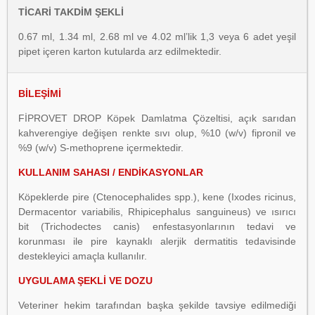
TİCARİ TAKDİM ŞEKLİ
0.67 ml, 1.34 ml, 2.68 ml ve 4.02 ml’lik 1,3 veya 6 adet yeşil
pipet içeren karton kutularda arz edilmektedir.
BİLEŞİMİ
FİPROVET DROP Köpek Damlatma Çözeltisi, açık sarıdan
kahverengiye değişen renkte sıvı olup, %10 (w/v) fipronil ve
%9 (w/v) S-methoprene içermektedir.
KULLANIM SAHASI / ENDİKASYONLAR
Köpeklerde pire (Ctenocephalides spp.), kene (Ixodes ricinus,
Dermacentor variabilis, Rhipicephalus sanguineus) ve ısırıcı
bit (Trichodectes canis) enfestasyonlarının tedavi ve
korunması ile pire kaynaklı alerjik dermatitis tedavisinde
destekleyici amaçla kullanılır.
UYGULAMA ŞEKLİ VE DOZU
Veteriner hekim tarafından başka şekilde tavsiye edilmediği