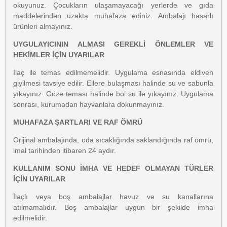
okuyunuz. Çocukların ulaşamayacağı yerlerde ve gıda
maddelerinden uzakta muhafaza ediniz. Ambalajı hasarlı
ürünleri almayınız.
UYGULAYICININ ALMASI GEREKLİ ÖNLEMLER VE
HEKİMLER İÇİN UYARILAR
İlaç ile temas edilmemelidir. Uygulama esnasında eldiven
giyilmesi tavsiye edilir. Ellere bulaşması halinde su ve sabunla
yıkayınız. Göze teması halinde bol su ile yıkayınız. Uygulama
sonrası, kurumadan hayvanlara dokunmayınız.
MUHAFAZA ŞARTLARI VE RAF ÖMRÜ
Orijinal ambalajında, oda sıcaklığında saklandığında raf ömrü,
imal tarihinden itibaren 24 aydır.
KULLANIM SONU İMHA VE HEDEF OLMAYAN TÜRLER
İÇİN UYARILAR
İlaçlı veya boş ambalajlar havuz ve su kanallarına
atılmamalıdır. Boş ambalajlar uygun bir şekilde imha
edilmelidir.