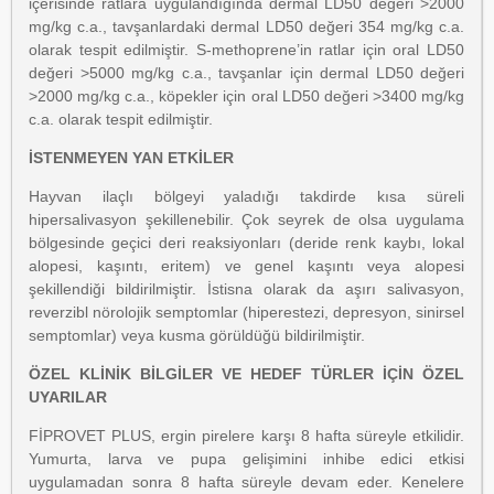
içerisinde ratlara uygulandığında dermal LD50 değeri >2000
mg/kg c.a., tavşanlardaki dermal LD50 değeri 354 mg/kg c.a.
olarak tespit edilmiştir. S-methoprene’in ratlar için oral LD50
değeri >5000 mg/kg c.a., tavşanlar için dermal LD50 değeri
>2000 mg/kg c.a., köpekler için oral LD50 değeri >3400 mg/kg
c.a. olarak tespit edilmiştir.
İSTENMEYEN YAN ETKİLER
Hayvan ilaçlı bölgeyi yaladığı takdirde kısa süreli
hipersalivasyon şekillenebilir. Çok seyrek de olsa uygulama
bölgesinde geçici deri reaksiyonları (deride renk kaybı, lokal
alopesi, kaşıntı, eritem) ve genel kaşıntı veya alopesi
şekillendiği bildirilmiştir. İstisna olarak da aşırı salivasyon,
reverzibl nörolojik semptomlar (hiperestezi, depresyon, sinirsel
semptomlar) veya kusma görüldüğü bildirilmiştir.
ÖZEL KLİNİK BİLGİLER VE HEDEF TÜRLER İÇİN ÖZEL
UYARILAR
FİPROVET PLUS, ergin pirelere karşı 8 hafta süreyle etkilidir.
Yumurta, larva ve pupa gelişimini inhibe edici etkisi
uygulamadan sonra 8 hafta süreyle devam eder. Kenelere