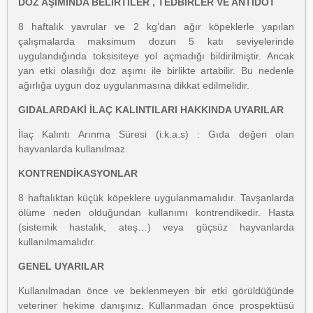
DOZ AŞIMINDA BELİRTİLER , TEDBİRLER VE ANTİDOT
8 haftalık yavrular ve 2 kg’dan ağır köpeklerle yapılan
çalışmalarda maksimum dozun 5 katı seviyelerinde
uygulandığında toksisiteye yol açmadığı bildirilmiştir. Ancak
yan etki olasılığı doz aşımı ile birlikte artabilir. Bu nedenle
ağırlığa uygun doz uygulanmasına dikkat edilmelidir.
GIDALARDAKİ İLAÇ KALINTILARI HAKKINDA UYARILAR
İlaç Kalıntı Arınma Süresi (i.k.a.s) : Gıda değeri olan
hayvanlarda kullanılmaz.
KONTRENDİKASYONLAR
8 haftalıktan küçük köpeklere uygulanmamalıdır. Tavşanlarda
ölüme neden olduğundan kullanımı kontrendikedir. Hasta
(sistemik hastalık, ateş…) veya güçsüz hayvanlarda
kullanılmamalıdır.
GENEL UYARILAR
Kullanılmadan önce ve beklenmeyen bir etki görüldüğünde
veteriner hekime danışınız. Kullanmadan önce prospektüsü