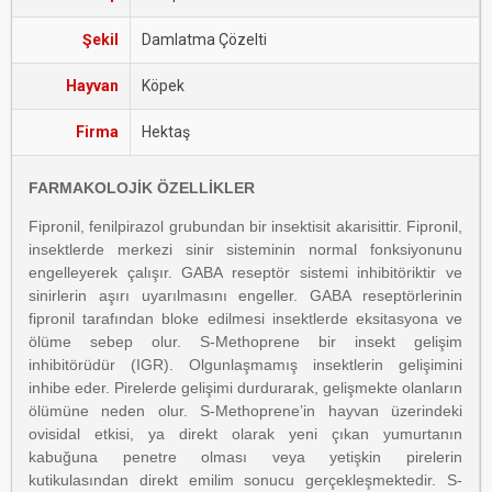
Şekil
Damlatma Çözelti
Hayvan
Köpek
Firma
Hektaş
FARMAKOLOJİK ÖZELLİKLER
Fipronil, fenilpirazol grubundan bir insektisit akarisittir. Fipronil,
insektlerde merkezi sinir sisteminin normal fonksiyonunu
engelleyerek çalışır. GABA reseptör sistemi inhibitöriktir ve
sinirlerin aşırı uyarılmasını engeller. GABA reseptörlerinin
fipronil tarafından bloke edilmesi insektlerde eksitasyona ve
ölüme sebep olur. S-Methoprene bir insekt gelişim
inhibitörüdür (IGR). Olgunlaşmamış insektlerin gelişimini
inhibe eder. Pirelerde gelişimi durdurarak, gelişmekte olanların
ölümüne neden olur. S-Methoprene’in hayvan üzerindeki
ovisidal etkisi, ya direkt olarak yeni çıkan yumurtanın
kabuğuna penetre olması veya yetişkin pirelerin
kutikulasından direkt emilim sonucu gerçekleşmektedir. S-