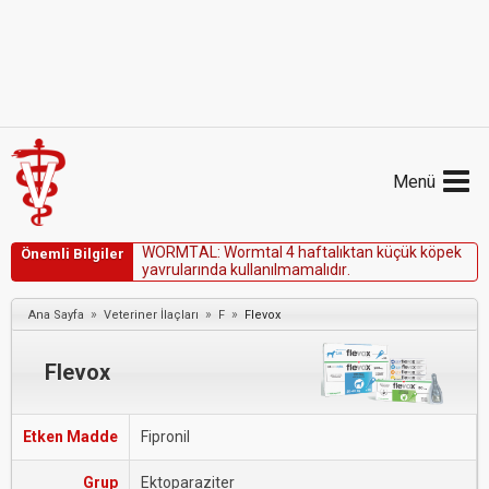
Menü
W
O
R
M
T
A
L
:
W
o
r
m
t
a
l
4
h
a
f
t
a
l
ı
k
t
a
n
k
ü
ç
ü
k
k
ö
p
e
k
Önemli Bilgiler
y
a
v
r
u
l
a
r
ı
n
d
a
k
u
l
l
a
n
ı
l
m
a
m
a
l
ı
d
ı
r
.
»
»
»
Ana Sayfa
Veteriner İlaçları
F
Flevox
Flevox
Etken Madde
Fipronil
Grup
Ektoparaziter