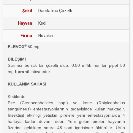
Şekil
Damlatma Çözelti
Hayvan
Kedi
Firma
Novakim
®
FLEVOX
50 mg
BİLEŞİMİ
Sarımsı berrak bir çözelti olup, 0.50 ml'lik her bir pipet 50
mg
fipronil
ihtiva eder.
KULLANIM SAHASI
Kedilerde:
Pire (Ctenocephalides spp.) ve kene (Rhipicephalus
sanguineus) enfestasyonlarının tedavisinde kullanılmaktadır.
İnsektisit etkinliği yetişkin pirelere yeni enfestasyonlarda 4
haftaya kadar devam eder. Yeni gelen pireler hayvanın
üzerine geldikten sonra 48 saat içerisinde öldürülür. Ürün