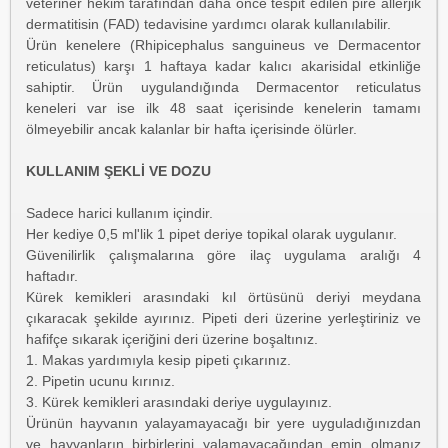
veteriner hekim tarafından daha önce tespit edilen pire allerjik
dermatitisin (FAD) tedavisine yardımcı olarak kullanılabilir.
Ürün kenelere (Rhipicephalus sanguineus ve Dermacentor
reticulatus) karşı 1 haftaya kadar kalıcı akarisidal etkinliğe
sahiptir. Ürün uygulandığında Dermacentor reticulatus
keneleri var ise ilk 48 saat içerisinde kenelerin tamamı
ölmeyebilir ancak kalanlar bir hafta içerisinde ölürler.
KULLANIM ŞEKLİ VE DOZU
Sadece harici kullanım içindir.
Her kediye 0,5 ml'lik 1 pipet deriye topikal olarak uygulanır.
Güvenilirlik çalışmalarına göre ilaç uygulama aralığı 4
haftadır.
Kürek kemikleri arasındaki kıl örtüsünü deriyi meydana
çıkaracak şekilde ayırınız. Pipeti deri üzerine yerleştiriniz ve
hafifçe sıkarak içeriğini deri üzerine boşaltınız.
1. Makas yardımıyla kesip pipeti çıkarınız.
2. Pipetin ucunu kırınız.
3. Kürek kemikleri arasındaki deriye uygulayınız.
Ürünün hayvanın yalayamayacağı bir yere uyguladığınızdan
ve hayvanların birbirlerini yalamayacağından emin olmanız