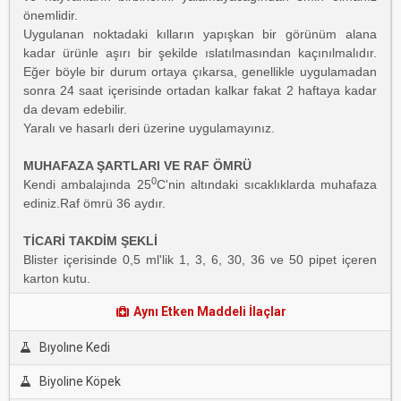
önemlidir.
Uygulanan noktadaki kılların yapışkan bir görünüm alana
kadar ürünle aşırı bir şekilde ıslatılmasından kaçınılmalıdır.
Eğer böyle bir durum ortaya çıkarsa, genellikle uygulamadan
sonra 24 saat içerisinde ortadan kalkar fakat 2 haftaya kadar
da devam edebilir.
Yaralı ve hasarlı deri üzerine uygulamayınız.
MUHAFAZA ŞARTLARI VE RAF ÖMRÜ
0
Kendi ambalajında 25
C'nin altındaki sıcaklıklarda muhafaza
ediniz.Raf ömrü 36 aydır.
TİCARİ TAKDİM ŞEKLİ
Blister içerisinde 0,5 ml'lik 1, 3, 6, 30, 36 ve 50 pipet içeren
karton kutu.
Aynı Etken Maddeli İlaçlar
Bıyolıne Kedi
Biyoline Köpek