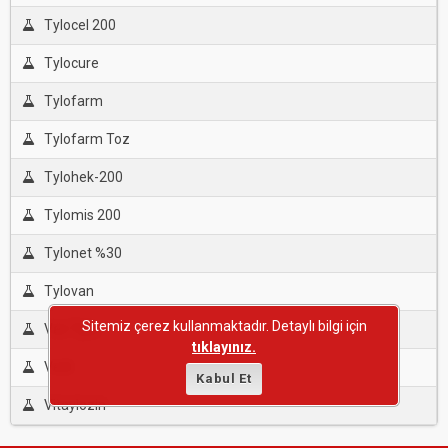
Tylocel 200
Tylocure
Tylofarm
Tylofarm Toz
Tylohek-200
Tylomis 200
Tylonet %30
Tylovan
Sitemiz çerez kullanmaktadır. Detaylı bilgi için
Vet-Tylo
tıklayınız.
Vetil
Kabul Et
Vitaylozin