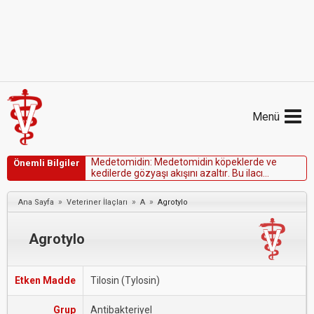
Menü
M
e
d
e
t
o
m
i
d
i
n
:
M
e
d
e
t
o
m
i
d
i
n
k
ö
p
e
k
l
e
r
d
e
v
e
Önemli Bilgiler
k
e
d
i
l
e
r
d
e
g
ö
z
y
a
ş
ı
a
k
ı
ş
ı
n
ı
a
z
a
l
t
ı
r
.
B
u
i
l
a
c
ı
k
u
l
l
a
n
ı
r
k
e
n
g
ö
z
l
e
r
i
k
o
r
u
m
a
k
i
ç
i
n
o
f
t
a
l
m
i
k
m
e
r
h
e
m
k
u
l
l
a
n
ı
l
m
a
l
ı
d
ı
r
.
»
»
»
Ana Sayfa
Veteriner İlaçları
A
Agrotylo
Agrotylo
Etken Madde
Tilosin (Tylosin)
Grup
Antibakteriyel