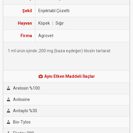
Şekil
Enjektabl Çözelti
Hayvan
Köpek
|
Sığır
Firma
Agrovet
1 ml ürün içinde ;200 mg (baza eşdeğer) tilozin tartarat
Aynı Etken Maddeli İlaçlar
Arelosin %100
Avilosine
Avitaylo %30
Bio-Tylos