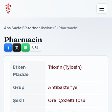
Ana Sayfa
»
Veteriner İlaçları
»
P
»
Pharmacin
Pharmacin
URL
Etken
Tilosin (Tylosin)
Madde
Grup
Antibakteriyel
Şekil
Oral Çözelti Tozu