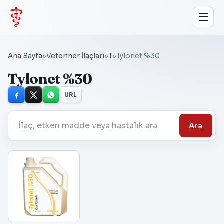
Ana Sayfa
»
Veteriner İlaçları
»
T
»
Tylonet %30
Tylonet %30
URL
Ara