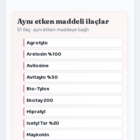
Aynı etken maddeli ilaçlar
51 ilaç · aynı etken maddeye bağlı
Agrotylo
Arelosin %100
Avilosine
Avitaylo %30
Bio-Tylos
Ekotay 200
Hipratyl
Ivatyl Tar %20
Maykokin